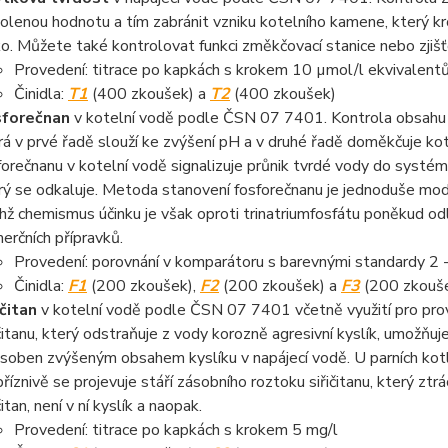
olenou hodnotu a tím zabránit vzniku kotelního kamene, který k
iko. Můžete také kontrolovat funkci změkčovací stanice nebo zji
Provedení: titrace po kapkách s krokem 10 µmol/l ekvivalent
Činidla:
T1
(400 zkoušek) a
T2
(400 zkoušek)
sforečnan
v kotelní vodě podle ČSN 07 7401. Kontrola obsahu f
rá v prvé řadě slouží ke zvýšení pH a v druhé řadě doměkčuje k
forečnanu v kotelní vodě signalizuje průnik tvrdé vody do systé
rý se odkaluje. Metoda stanovení fosforečnanu je jednoduše modi
ichž chemismus účinku je však oproti trinatriumfosfátu poněkud od
erčních přípravků.
Provedení: porovnání v komparátoru s barevnými standardy 2 -
Činidla:
F1
(200 zkoušek),
F2
(200 zkoušek) a
F3
(200 zkouš
ičitan
v kotelní vodě podle ČSN 07 7401 včetně využití pro prov
ičitanu, který odstraňuje z vody korozně agresivní kyslík, umožňuje
soben zvýšeným obsahem kyslíku v napájecí vodě. U parních kotlů
říznivě se projevuje stáří zásobního roztoku siřičitanu, který ztrá
čitan, není v ní kyslík a naopak.
Provedení: titrace po kapkách s krokem 5 mg/l