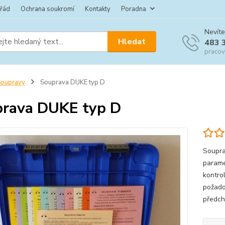
 řád
Ochrana soukromí
Kontakty
Poradna
Nevíte
Hledat
483 
pracov
Soupravy
Souprava DUKE typ D
rava DUKE typ D
Soupra
parame
kontro
požado
předch