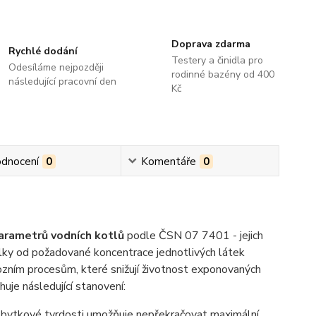
Doprava zdarma
Rychlé dodání
Testery a činidla pro
Odesíláme nejpozději
rodinné bazény od 400
následující pracovní den
Kč
dnocení
0
Komentáře
0
arametrů vodních kotlů
podle ČSN 07 7401 - jejich
lky od požadované koncentrace jednotlivých látek
ozním procesům, které snižují životnost exponovaných
huje následující stanovení:
bytkové tvrdosti umožňuje nepřekračovat maximální