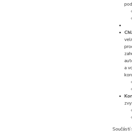
pod
Chl
vel
pro
zah
aut
a v
kor
Kon
zvy
Součástí 