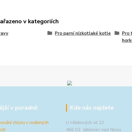
zařazeno v kategoriích
ravy
Pro parní nízkotlaké kotle
Pro 
hork
ější v poradně
Kde nás najdete
ování chloru v rodinných
U Háskových vil 13
ech
466 02 Jablonec nad Nisou