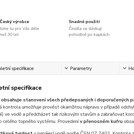
Český výrobce
Snadné použití
Jsme tu pro Vás déle
Činidla se dávkují
než 30 let
pohodlně po kapkách
etní specifikace
Parametry
Ho
tní specifikace
a
obsahuje stanovení všech předepsaných i doporučených p
á kontrola umožňuje provést okamžitou nápravu v případě odchy
ií) ve vodě a předcházet tak rizikovým stavům a zabraňovat kor
bo celého topného systému. Provedení
v přenosném kufru
obsa
tková tvrdost
v napájecí vodě podle ČSN 07 7401. Kontrola z