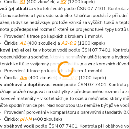
Činidla:
S1
(400 zkoušek) a
S2
(1200 kapek)
vná (
p
) alkalita
v kotelní vodě podle ČSN 07 7401. Kontrola zj
ičitanu sodného a hydroxidu sodného. Uhličitan pochází z přírodní
ažen, i když se nedávkuje, protože vzniká za vyšších tlaků a tep
dnota
p
předepsané rozmezí, které se pro jednotlivé typy kotlů li
Provedení: titrace po kapkách s krokem 1 mmol/l
Činidla:
A1
(400 zkoušek) a
A2-0,2
(1200 kapek)
ková (
m
) alkalita
v kotelní vodě podle ČSN 07 7401. Kontrola 
rogenuhličitanu sodného, který s normálním uhličitanem a hydrox
terých kotlů je vzájemný poměr alkality
p
a
m
z korozních důvod
Provedení: titrace po kapkách s krokem 1 mmol/l
Činidla:
Am
(400 zkoušek) a
A2-0,2
(1200 kapek)
v oběhové a doplňovací vodě
podle ČSN 07 7401. Kontrola pH
žňuje pružně reagovat na odchylky z předepsaného rozmezí a zaj
 kovové materiály – v kotelnách je to ocel a měď nebo slitiny měd
áště spodní hranice pH. Nad hodnotou 8,5 nemůže být již ve vodě 
Provedení: porovnání v komparátoru s barevnými standardy 8,0 -
Činidlo:
pH-N
(400 zkoušek)
v oběhové vodě
podle ČSN 07 7401. Kontrola pH oběhové vody 