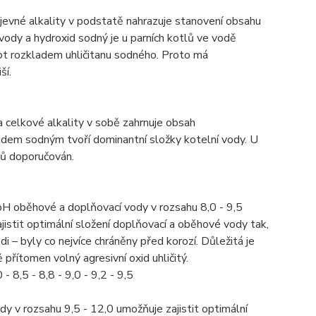
evné alkality v podstatě nahrazuje stanovení obsahu
 vody a hydroxid sodný je u parních kotlů ve vodě
lot rozkladem uhličitanu sodného. Proto má
ší.
celkové alkality v sobě zahrnuje obsah
idem sodným tvoří dominantní složky kotelní vody. U
ů doporučován.
 oběhové a doplňovací vody v rozsahu 8,0 - 9,5
istit optimální složení doplňovací a oběhové vody tak,
i – byly co nejvíce chráněny před korozí. Důležitá je
přítomen volný agresivní oxid uhličitý.
 8,5 - 8,8 - 9,0 - 9,2 - 9,5
v rozsahu 9,5 - 12,0 umožňuje zajistit optimální