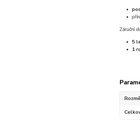
po
pří
Záruční d
5 l
1 r
Param
Rozmě
Celko