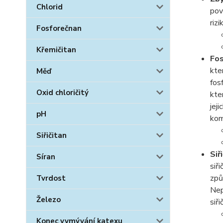
Chlorid
pov
riz
Fosforečnan
Křemičitan
Fo
kte
Měď
fos
Oxid chloričitý
kte
jej
pH
kom
Siřičitan
Siř
Síran
siř
způ
Tvrdost
Nep
Železo
siři
Konec vymývání katexu