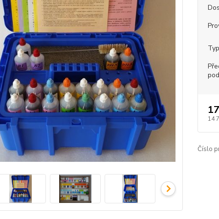
Dos
Pro
Typ
Pře
pod
17
14 
Číslo p