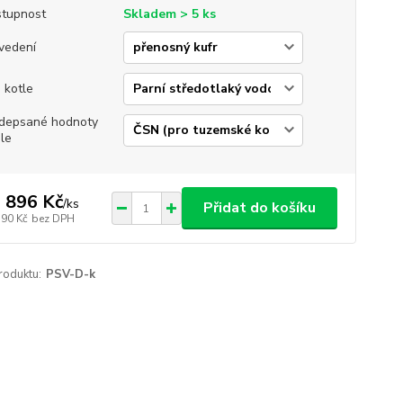
tupnost
Skladem > 5 ks
vedení
 kotle
depsané hodnoty
le
 896 Kč
/
ks
Přidat do košíku
790 Kč
bez DPH
roduktu:
PSV-D-k