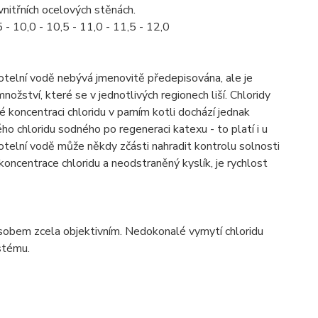
vnitřních ocelových stěnách.
- 10,0 - 10,5 - 11,0 - 11,5 - 12,0
kotelní vodě nebývá jmenovitě předepisována, ale je
nožství, které se v jednotlivých regionech liší. Chloridy
koncentraci chloridu v parním kotli dochází jednak
ho chloridu sodného po regeneraci katexu - to platí i u
telní vodě může někdy zčásti nahradit kontrolu solnosti
koncentrace chloridu a neodstraněný kyslík, je rychlost
ůsobem zcela objektivním. Nedokonalé vymytí chloridu
stému.