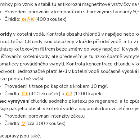
mínky pro vznik a stabilitu antikorozní magnetitové vrstvičky na 
Provedení: porovnání v komparátoru s barevnými standardy 9,5 
Činidlo:
pH-K
(400 zkoušek)
oridy
v kotelní vodě. Kontrola obsahu chloridů v napájecí nebo 
mi užitečná. Chloridy jsou obsaženy v každé přírodní vodě, a to v m
cházejí katexovým filtrem beze změny do vody napájecí. K vysoké 
ušťováním kotelní vody, ale především je tu riziko špatně vymyté
omaticky prováděného vymytí. Kontrola koncentrace chloridu v ko
odivosti. Jednoznačně platí: Je-li v kotelní vodě současně vysoká 
oze podstatně vyšší.
Provedení: titrace po kapkách s krokem 10 mg/l
Činidla:
C1
(400 zkoušek) a
C2
(1200 kapek)
ec vymývaní
chloridu sodného z katexu po regeneraci, a to zp
šuje pak jeho obsah v kotelní vodě a napomáhá korozi celého sy
Provedení: porovnání intenzity zákalu
Činidlo:
V
(cca 300 zkoušek)
soupravy jsou také: