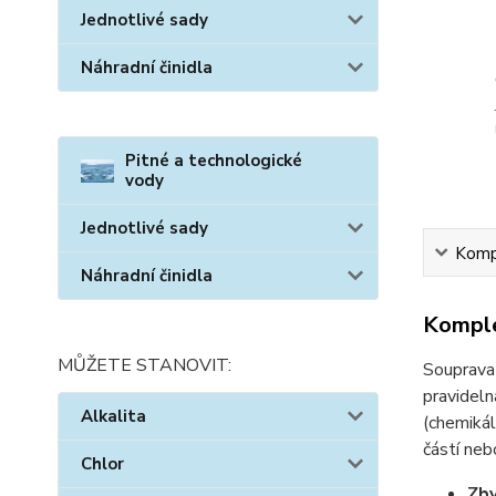
Jednotlivé sady
Náhradní činidla
Pitné a technologické
vody
Jednotlivé sady
Kompl
Náhradní činidla
Komple
MŮŽETE STANOVIT:
Souprav
pravideln
Alkalita
(chemikál
částí ne
Chlor
Zby