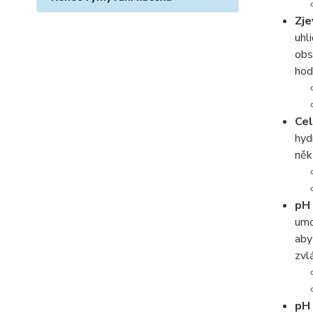
Zje
uhl
obs
ho
Cel
hyd
něk
pH 
umo
aby
zvl
pH 