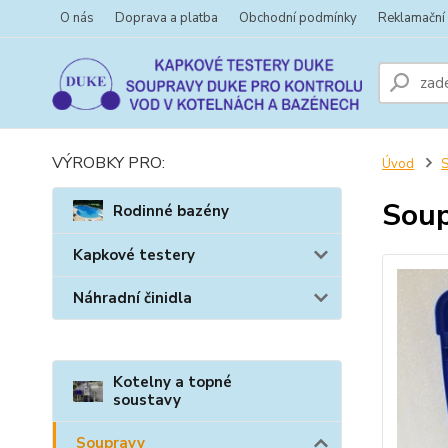
O nás
Doprava a platba
Obchodní podmínky
Reklamační
VÝROBKY PRO:
Úvod
Soup
Rodinné bazény
Kapkové testery
Náhradní činidla
Kotelny a topné
soustavy
Soupravy