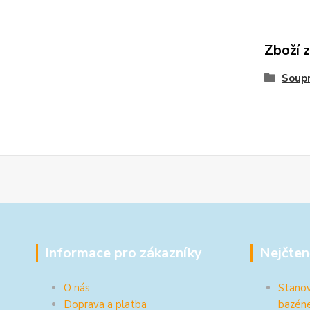
Zboží 
Soup
Informace pro zákazníky
Nejčten
O nás
Stanov
Doprava a platba
bazén