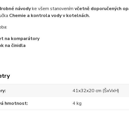
drobné návody
ke všem stanovením
včetně doporučených op
ručka
Chemie a kontrola vody v kotelnách.
oba:
et na komparátory
ok na činidla
etry
ry
41x32x20 cm (ŠxVxH)
vá hmotnost
4 kg