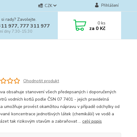
Přihlášení
CZK
 si rady? Zavolejte.
0
ks
311 977, 777 311 977
za
0 Kč
ní dny 7:30-15:30
Ohodnotit produkt
va obsahuje stanovení všech předepsaných i doporučených
trů vodních kotlů podle ČSN 07 7401 - jejich pravidelná
la umožňuje provést okamžitou nápravu v případě odchylky od
vané koncentrace jednotlivých látek (chemikálií) ve vodě a
ázet tak rizikovým stavům a zabraňovat ...
celý popis