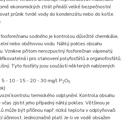
romě ekonomických ztrát přináší velké bezpečnostní
šťovat průnik tvrdé vody do kondenzátu nebo do kotle.
ů
osforečnanu sodného je kontrolou důležité chemikálie,
otelní nebo oběhovou vodu. Náhlý pokles obsahu
mu. Vznikne přitom nerozpustný fosforečnan vápenatý,
fikovatelná i pro stanovení polyfosfátů a organofosfátů,
lišný. Tyto fosfáty jsou součástí některých nabízených
 5 - 10 - 15 - 20 - 30 mg/l P
O
2
5
ek)
ozní kontrolu termického odplynění. Kontrola obsahu
 včas zjistit jeho případný náhlý pokles. Většinou je
 může být příčinou např. nízká teplota v odplyňovači.
cí účinnost. Jednoznačně platí: Je-li ve vodě obsažen