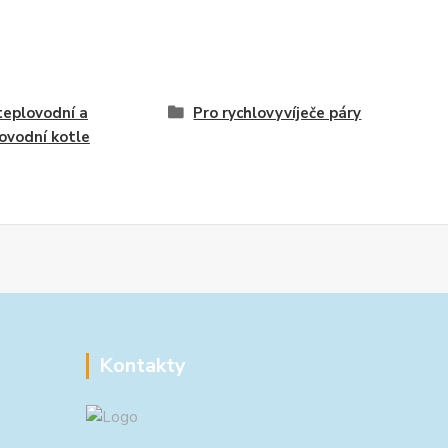
teplovodní a
Pro rychlovyvíječe páry
ovodní kotle
Kontakty