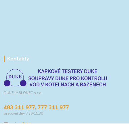
Kontakty
DUKE JABLONEC s.r.o.
483 311 977, 777 311 977
pracovní dny 7:30-15:30
eshop@duke.cz