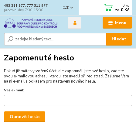
0
ks
483 311 977, 777 311 977
CZK
za
0 Kč
pracovní dny 7:30-15:30
Menu
Hledat
Zapomenuté heslo
Pokud již máte vytvořený účet, ale zapomněli jste své heslo, zadejte
svou e-mailovou adresu, kterou jste uvedli při registraci. Zašleme Vám
na ni e-mail s odkazem pro nastavení nového hesla.
Váš e-mail:
Obnovit heslo