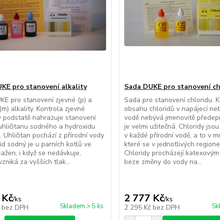
KE pro stanovení alkality
Sada DUKE pro stanovení ch
E pro stanovení zjevné (p) a
Sada pro stanovení chloridu. K
(m) alkality. Kontrola zjevné
obsahu chloridů v napájecí neb
 v podstatě nahrazuje stanovení
vodě nebývá jmenovitě předep
hličitanu sodného a hydroxidu
je velmi užitečná. Chloridy jso
 Uhličitan pochází z přírodní vody
v každé přírodní vodě, a to v m
id sodný je u parních kotlů ve
které se v jednotlivých regionec
ažen, i když se nedávkuje,
Chloridy procházejí katexovým 
zniká za vyšších tlak...
beze změny do vody na...
 Kč
2 777 Kč
/
ks
/
ks
Skladem > 5 ks
Sk
č
bez DPH
2 295 Kč
bez DPH