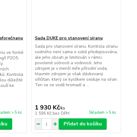
osforečnanu
Sada DUKE pro stanovení síranu
Sada pro stanovení síranu. Kontrola síranu
sodného není sama o sobě předepisována,
anu ve formě
ale jeho obsah je limitován v rámci
mg/l P2O5.
povolené solnosti a vodivosti. Jeho
y.
zdrojem je v menší míře přírodní voda,
erých
hlavním zdrojem je však dávkovaný
ků. Kontrola
siřičitan, který se kyslíkem oxiduje na síran.
lou důležité
Ten se ve vodě hromadí a ...
louží ke
1 930 Kč
/
ks
ladem > 5 ks
Skladem > 5 ks
1 595 Kč
bez DPH
šíku
Přidat do košíku