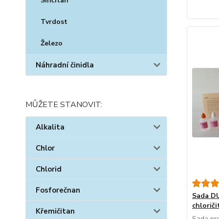
Siřičitan
Tvrdost
Železo
Náhradní činidla
MŮŽETE STANOVIT:
Alkalita
Chlor
Chlorid
Fosforečnan
Sada DU
chlorič
Křemičitan
Sada pro