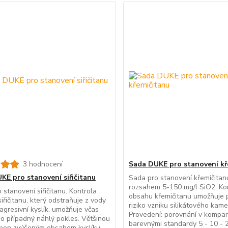
3 hodnocení
Sada DUKE pro stanovení kř
KE pro stanovení siřičitanu
Sada pro stanovení křemičitan
rozsahem 5-150 mg/l SiO2. Ko
 stanovení siřičitanu. Kontrola
obsahu křemičitanu umožňuje 
iřičitanu, který odstraňuje z vody
riziko vzniku silikátového kam
agresivní kyslík, umožňuje včas
Provedení: porovnání v kompar
jeho případný náhlý pokles. Většinou
barevnými standardy 5 - 10 - 2
oben zvýšeným obsahem kyslíku