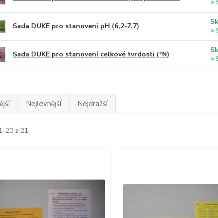
> 
Sk
Sada DUKE pro stanovení pH (6,2-7,7)
> 
Sk
Sada DUKE pro stanovení celkové tvrdosti (°N)
> 
jší
Nejlevnější
Nejdražší
1-20 z 21