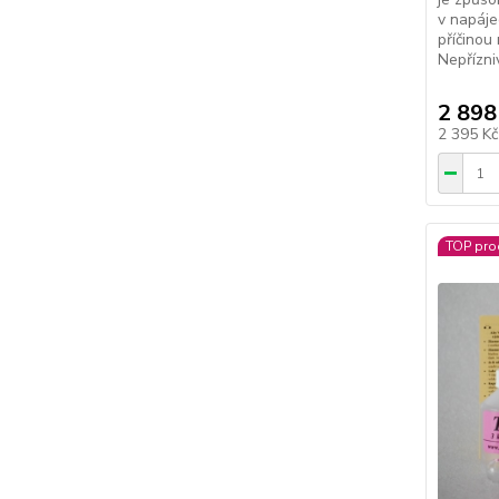
v napáje
příčinou
Nepřízniv
2 898
2 395 K
TOP pro