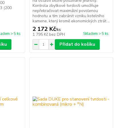
na ostatní běžně používané jednoty.
200
Kontrola zbytkové tvrdosti umožňuje
i3 (200
nepřekračovat maximální povolenou
hodnotu a tím zabránit vzniku kotelního
kamene, který kromě ekonomických ztrát ...
2 172 Kč
/
ks
ladem > 5 ks
Skladem > 5 ks
1 795 Kč
bez DPH
šíku
Přidat do košíku