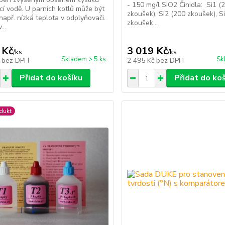
- 150 mg/l SiO2 Činidla: Si1 (
cí vodě. U parních kotlů může být
zkoušek), Si2 (200 zkoušek), S
 např. nízká teplota v odplyňovači.
zkoušek...
...
 Kč
3 019 Kč
/
ks
/
ks
Skladem > 5 ks
Sk
č
bez DPH
2 495 Kč
bez DPH
Přidat do košíku
Přidat do ko
dukt