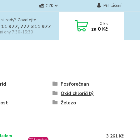
Přihlášení
CZK
 si rady? Zavolejte.
0
ks
311 977, 777 311 977
za
0 Kč
ní dny 7:30-15:30
rid
Fosforečnan
Oxid chloričitý
dost
Železo
ladem
3 261 Kč
TOP produkt