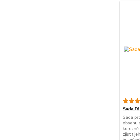
Sada DU
Sada pro
obsahu s
korozně 
zjistit 
je způs