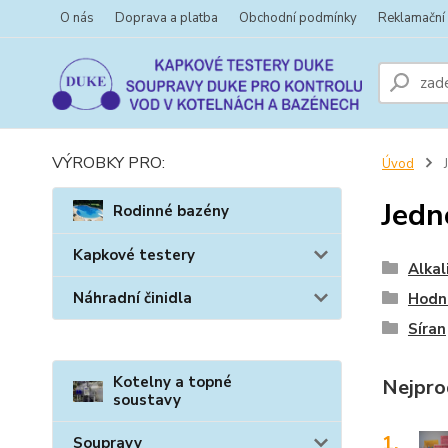
O nás
Doprava a platba
Obchodní podmínky
Reklamační
VÝROBKY PRO:
Úvod
J
Jedn
Rodinné bazény
Kapkové testery
Alkal
Náhradní činidla
Hodn
Síran
Kotelny a topné
Nejpro
soustavy
1.
Soupravy