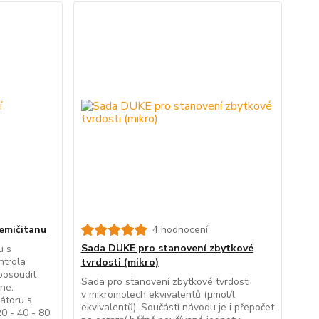
emičitanu
4 hodnocení
Sada DUKE pro stanovení zbytkové
u s
ntrola
tvrdosti (mikro)
posoudit
Sada pro stanovení zbytkové tvrdosti
ene.
v mikromolech ekvivalentů (µmol/l
átoru s
ekvivalentů). Součástí návodu je i přepočet
0 - 40 - 80