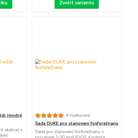
šíku
Zvolit variantu
ědi (modré
4 hodnocení
Sada DUKE pro stanovení fosforečnanu
é skalice) s
Sada pro stanovení fosforečnanu s
dení:
rozsahem 2-30 mg/l P2O5. Kontrola