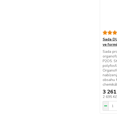
Sada DU
ve form
Sada pro
organofo
P2O5. St
polyfosf
Organofo
nabízený
obsahu f
chemikáli
3 261
2 695 K