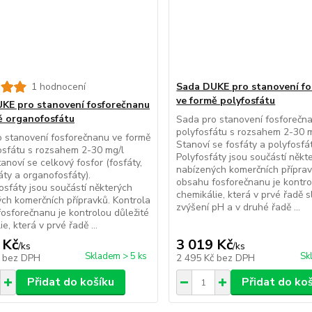
1 hodnocení
Sada DUKE pro stanovení f
ve formě polyfosfátu
KE pro stanovení fosforečnanu
ě organofosfátu
Sada pro stanovení fosforečn
polyfosfátu s rozsahem 2-30 
 stanovení fosforečnanu ve formě
Stanoví se fosfáty a polyfosfát
sfátu s rozsahem 2-30 mg/l
Polyfosfáty jsou součástí někt
anoví se celkový fosfor (fosfáty,
nabízených komerčních příprav
áty a organofosfáty).
obsahu fosforečnanu je kontro
sfáty jsou součástí některých
chemikálie, která v prvé řadě s
ch komerčních přípravků. Kontrola
zvýšení pH a v druhé řadě ...
osforečnanu je kontrolou důležité
e, která v prvé řadě ...
 Kč
3 019 Kč
/
ks
/
ks
Skladem > 5 ks
Sk
č
bez DPH
2 495 Kč
bez DPH
Přidat do košíku
Přidat do ko