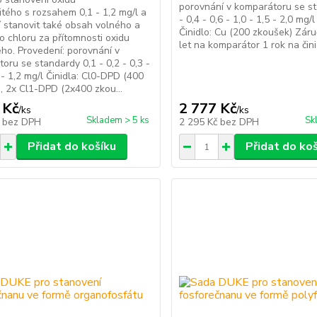
porovnání v komparátoru se s
čitého s rozsahem 0,1 - 1,2 mg/l a
- 0,4 - 0,6 - 1,0 - 1,5 - 2,0 mg/l
 stanovit také obsah volného a
Činidlo: Cu (200 zkoušek) Záru
 chloru za přítomnosti oxidu
let na komparátor 1 rok na čin
tého. Provedení: porovnání v
oru se standardy 0,1 - 0,2 - 0,3 -
8 - 1,2 mg/l Činidla: Cl0-DPD (400
, 2x Cl1-DPD (2x400 zkou...
 Kč
2 777 Kč
/
ks
/
ks
Skladem > 5 ks
Sk
č
bez DPH
2 295 Kč
bez DPH
Přidat do košíku
Přidat do ko