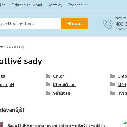
 řád
Ochrana soukromí
Kontakty
Poradna
Nevíte
Hledat
483 
pracov
ednotlivé sady
otlivé sady
ita
Chlor
Chlo
ota pH
Křemičitan
Měď
Siřičitan
Tvr
dávanější
Sk
Sada DUKE pro stanovení chloru v pitných vodách