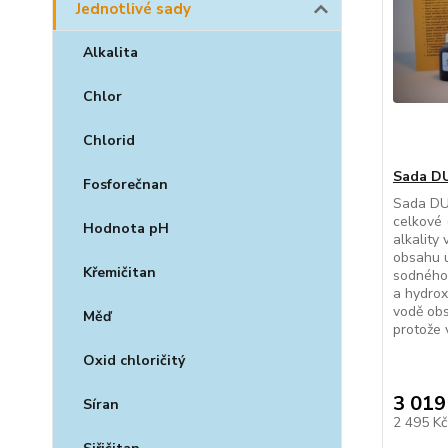
Jednotlivé sady
Alkalita
Chlor
Chlorid
Sada DU
Fosforečnan
Sada DUK
celkové 
Hodnota pH
alkality
obsahu u
Křemičitan
sodného.
a hydrox
vodě obs
Měď
protože v
Oxid chloričitý
3 019
Síran
2 495 K