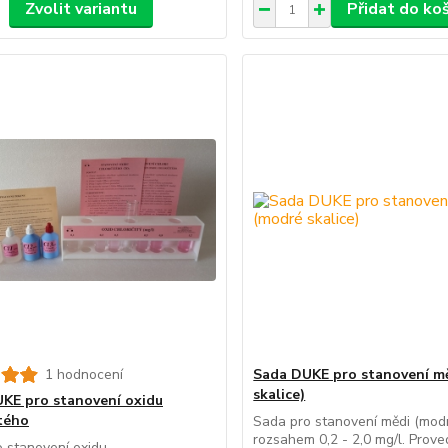
Zvolit variantu
Přidat do ko
1 hodnocení
Sada DUKE pro stanovení m
skalice)
KE pro stanovení oxidu
itého
Sada pro stanovení mědi (modr
rozsahem 0,2 - 2,0 mg/l. Prove
 stanovení oxidu