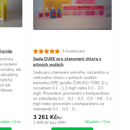
loridu
5 hodnocení
Sada DUKE pro stanovení chloru v
ontrola
o kotelní
pitných vodách
isována, ale
Sada pro stanovení volného, vázaného a
u obsaženy
celkového chloru v pitných vodách
nožství,
metodou DPD (podle ČSN ISO 7393-2) s
h liší.
rozsahem 0,1 - 1,2 mg/l nebo 0,1 - 2,0
filtrem
mg/l. Provedení: porovnání v komparátoru
se standardy 0,1 - 0,2 - 0,3 - 0,5 - 0,8 - 1,2
mg/l nebo porovnání v komparátoru se
standardy 0,1 - 0,3 - 0,...
3 261 Kč
/
ks
ladem > 5 ks
Skladem > 5 ks
2 695 Kč
bez DPH