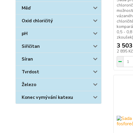
chlorori
Měď
možností
vázaného
Oxid chloričitý
chloriči
komparát
0,5 - 0,
pH
zkoušek)
3 503
Siřičitan
2 895 K
Síran
Tvrdost
Železo
Konec vymývání katexu