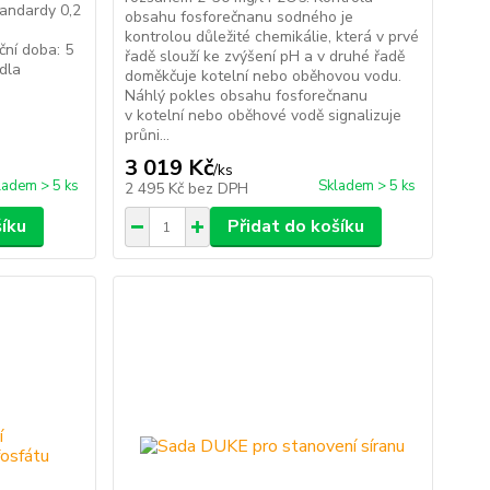
tandardy 0,2
obsahu fosforečnanu sodného je
kontrolou důležité chemikálie, která v prvé
ční doba: 5
řadě slouží ke zvýšení pH a v druhé řadě
idla
doměkčuje kotelní nebo oběhovou vodu.
Náhlý pokles obsahu fosforečnanu
v kotelní nebo oběhové vodě signalizuje
průni...
3 019 Kč
/
ks
ladem > 5 ks
Skladem > 5 ks
2 495 Kč
bez DPH
šíku
Přidat do košíku