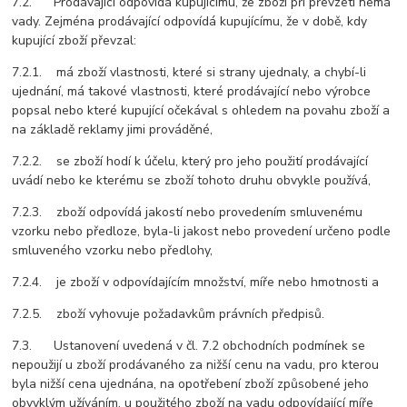
7.2. Prodávající odpovídá kupujícímu, že zboží při převzetí nemá
vady. Zejména prodávající odpovídá kupujícímu, že v době, kdy
kupující zboží převzal:
7.2.1. má zboží vlastnosti, které si strany ujednaly, a chybí-li
ujednání, má takové vlastnosti, které prodávající nebo výrobce
popsal nebo které kupující očekával s ohledem na povahu zboží a
na základě reklamy jimi prováděné,
7.2.2. se zboží hodí k účelu, který pro jeho použití prodávající
uvádí nebo ke kterému se zboží tohoto druhu obvykle používá,
7.2.3. zboží odpovídá jakostí nebo provedením smluvenému
vzorku nebo předloze, byla-li jakost nebo provedení určeno podle
smluveného vzorku nebo předlohy,
7.2.4. je zboží v odpovídajícím množství, míře nebo hmotnosti a
7.2.5. zboží vyhovuje požadavkům právních předpisů.
7.3. Ustanovení uvedená v čl. 7.2 obchodních podmínek se
nepoužijí u zboží prodávaného za nižší cenu na vadu, pro kterou
byla nižší cena ujednána, na opotřebení zboží způsobené jeho
obvyklým užíváním, u použitého zboží na vadu odpovídající míře