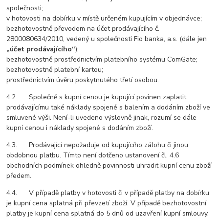
společnosti;
v hotovosti na dobírku v místě určeném kupujícím v objednávce;
bezhotovostně převodem na účet prodávajícího č.
2800080634/2010, vedený u společnosti Fio banka, a.s. (dále jen
„účet prodávajícího“
);
bezhotovostně prostřednictvím platebního systému ComGate;
bezhotovostně platební kartou;
prostřednictvím úvěru poskytnutého třetí osobou.
4.2. Společně s kupní cenou je kupující povinen zaplatit
prodávajícímu také náklady spojené s balením a dodáním zboží ve
smluvené výši. Není-li uvedeno výslovně jinak, rozumí se dále
kupní cenou i náklady spojené s dodáním zboží.
4.3. Prodávající nepožaduje od kupujícího zálohu či jinou
obdobnou platbu. Tímto není dotčeno ustanovení čl. 4.6
obchodních podmínek ohledně povinnosti uhradit kupní cenu zboží
předem.
4.4. V případě platby v hotovosti či v případě platby na dobírku
je kupní cena splatná při převzetí zboží. V případě bezhotovostní
platby je kupní cena splatná do 5 dnů od uzavření kupní smlouvy.