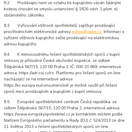
8.2. Prodávající není ve vztahu ke kupujícímu vázán žádnými
kodexy chování ve smyslu ustanovení § 1826 odst. 1 písm. e)
občanského zákoníku.
8.3. Vyřizování stížností spotřebitelů zajišťuje prodávající
prostřednictvím elektronické adresy
eshop@duke.cz
. Informaci o
vyřízení stížnosti kupujícího zašle prodávající na elektronickou
adresu kupujícího.
8.4. K mimosoudnímu řešení spotřebitelských sporů z kupní
smlouvy je příslušná Česká obchodní inspekce, se sídlem
Štěpánská 567/15, 120 00 Praha 2, IČ: 000 20 869, internetová
adresa: https://adr.coi.cz/cs. Platformu pro řešení sporů on-line
nacházející se na internetové adrese
https://ec.europa.eu/consumers/odr je možné využít při řešení
sporů mezi prodávajícím a kupujícím z kupní smlouvy.
8.5. Evropské spotřebitelské centrum Česká republika, se
sídlem Štěpánská 567/15, 120 00 Praha 2, internetová adresa:
https://www.evropskyspotrebitel.cz je kontaktním místem podle
Nařízení Evropského parlamentu a Rady (EU) č. 524/2013 ze dne
21. května 2013 o řešení spotřebitelských sporů on-line