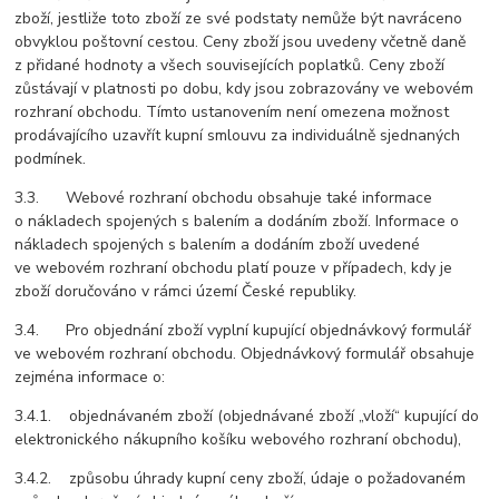
zboží, jestliže toto zboží ze své podstaty nemůže být navráceno
obvyklou poštovní cestou. Ceny zboží jsou uvedeny včetně daně
z přidané hodnoty a všech souvisejících poplatků. Ceny zboží
zůstávají v platnosti po dobu, kdy jsou zobrazovány ve webovém
rozhraní obchodu. Tímto ustanovením není omezena možnost
prodávajícího uzavřít kupní smlouvu za individuálně sjednaných
podmínek.
3.3. Webové rozhraní obchodu obsahuje také informace
o nákladech spojených s balením a dodáním zboží. Informace o
nákladech spojených s balením a dodáním zboží uvedené
ve webovém rozhraní obchodu platí pouze v případech, kdy je
zboží doručováno v rámci území České republiky.
3.4. Pro objednání zboží vyplní kupující objednávkový formulář
ve webovém rozhraní obchodu. Objednávkový formulář obsahuje
zejména informace o:
3.4.1. objednávaném zboží (objednávané zboží „vloží“ kupující do
elektronického nákupního košíku webového rozhraní obchodu),
3.4.2. způsobu úhrady kupní ceny zboží, údaje o požadovaném