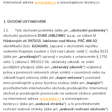
internetové adrese
www.duke.cz
a www.kapkove-testery.cz
1. ÚVODNÍ USTANOVENÍ
1.1. Tyto obchodní podmínky (dále jen
„obchodní podmínky“
)
obchodní společnosti
DUKE JABLONEC s.r.o.
, se sídlem
U
Háskových vil 3973/13, Jablonec nad Nisou, PSČ 466 02
,
identifikační číslo:
62242491
, zapsané v obchodním rejstříku
vedeném Krajským soudem v Ústí nad Labem, oddíl C, vložka 8131
(dále jen
„prodávající“
) upravují v souladu s ustanovením § 1751
odst. 1 zákona č. 89/2012 Sb., občanský zákoník, ve znění
pozdějších předpisů (dále jen
„občanský zákoník“
) vzájemná
práva a povinnosti smluvních stran vzniklé v souvislosti nebo na
základě kupní smlouvy (dále jen
„kupní smlouva“
) uzavírané
mezi prodávajícím a jinou fyzickou osobou (dále jen
„kupující“
)
prostřednictvím internetového obchodu prodávajícího. Internetový
obchod je prodávajícím provozován na webové stránce umístěné
na internetové adrese
www.duke.cz
a www.kapkove-
testery.cz (dále jen
„webová stránka“
), a to prostřednictvím
rozhraní webové stránky (dále jen
„webové rozhraní obchodu“
).