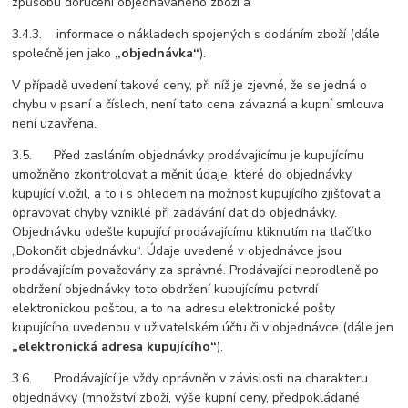
způsobu doručení objednávaného zboží a
3.4.3. informace o nákladech spojených s dodáním zboží (dále
společně jen jako
„objednávka“
).
V případě uvedení takové ceny, při níž je zjevné, že se jedná o
chybu v psaní a číslech, není tato cena závazná a kupní smlouva
není uzavřena.
3.5. Před zasláním objednávky prodávajícímu je kupujícímu
umožněno zkontrolovat a měnit údaje, které do objednávky
kupující vložil, a to i s ohledem na možnost kupujícího zjišťovat a
opravovat chyby vzniklé při zadávání dat do objednávky.
Objednávku odešle kupující prodávajícímu kliknutím na tlačítko
„Dokončit objednávku“. Údaje uvedené v objednávce jsou
prodávajícím považovány za správné. Prodávající neprodleně po
obdržení objednávky toto obdržení kupujícímu potvrdí
elektronickou poštou, a to na adresu elektronické pošty
kupujícího uvedenou v uživatelském účtu či v objednávce (dále jen
„elektronická adresa kupujícího“
).
3.6. Prodávající je vždy oprávněn v závislosti na charakteru
objednávky (množství zboží, výše kupní ceny, předpokládané