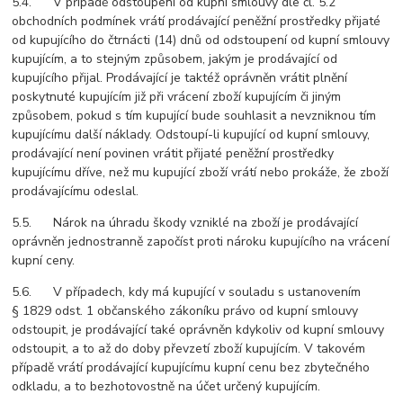
5.4. V případě odstoupení od kupní smlouvy dle čl. 5.2
obchodních podmínek vrátí prodávající peněžní prostředky přijaté
od kupujícího do čtrnácti (14) dnů od odstoupení od kupní smlouvy
kupujícím, a to stejným způsobem, jakým je prodávající od
kupujícího přijal. Prodávající je taktéž oprávněn vrátit plnění
poskytnuté kupujícím již při vrácení zboží kupujícím či jiným
způsobem, pokud s tím kupující bude souhlasit a nevzniknou tím
kupujícímu další náklady. Odstoupí-li kupující od kupní smlouvy,
prodávající není povinen vrátit přijaté peněžní prostředky
kupujícímu dříve, než mu kupující zboží vrátí nebo prokáže, že zboží
prodávajícímu odeslal.
5.5. Nárok na úhradu škody vzniklé na zboží je prodávající
oprávněn jednostranně započíst proti nároku kupujícího na vrácení
kupní ceny.
5.6. V případech, kdy má kupující v souladu s ustanovením
§ 1829 odst. 1 občanského zákoníku právo od kupní smlouvy
odstoupit, je prodávající také oprávněn kdykoliv od kupní smlouvy
odstoupit, a to až do doby převzetí zboží kupujícím. V takovém
případě vrátí prodávající kupujícímu kupní cenu bez zbytečného
odkladu, a to bezhotovostně na účet určený kupujícím.