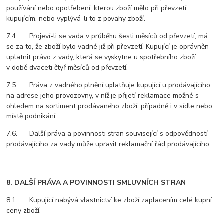
používání nebo opotřebení, kterou zboží mělo při převzetí
kupujícím, nebo vyplývá-li to z povahy zboží.
7.4. Projeví-li se vada v průběhu šesti měsíců od převzetí, má
se za to, že zboží bylo vadné již při převzetí. Kupující je oprávněn
uplatnit právo z vady, která se vyskytne u spotřebního zboží
v době dvaceti čtyř měsíců od převzetí.
7.5. Práva z vadného plnění uplatňuje kupující u prodávajícího
na adrese jeho provozovny, v níž je přijetí reklamace možné s
ohledem na sortiment prodávaného zboží, případně i v sídle nebo
místě podnikání.
7.6. Další práva a povinnosti stran související s odpovědností
prodávajícího za vady může upravit reklamační řád prodávajícího.
8. DALŠÍ PRÁVA A POVINNOSTI SMLUVNÍCH STRAN
8.1. Kupující nabývá vlastnictví ke zboží zaplacením celé kupní
ceny zboží.