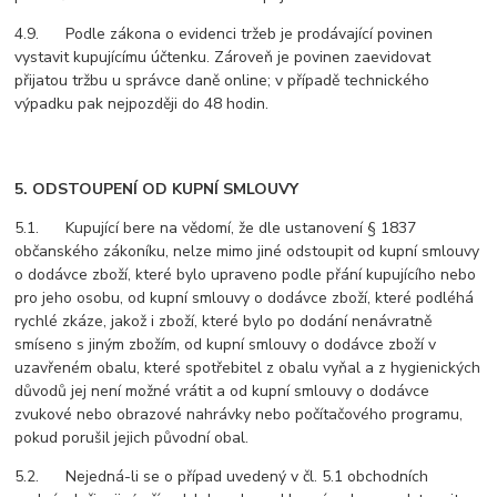
4.9. Podle zákona o evidenci tržeb je prodávající povinen
vystavit kupujícímu účtenku. Zároveň je povinen zaevidovat
přijatou tržbu u správce daně online; v případě technického
výpadku pak nejpozději do 48 hodin.
5. ODSTOUPENÍ OD KUPNÍ SMLOUVY
5.1. Kupující bere na vědomí, že dle ustanovení § 1837
občanského zákoníku, nelze mimo jiné odstoupit od kupní smlouvy
o dodávce zboží, které bylo upraveno podle přání kupujícího nebo
pro jeho osobu, od kupní smlouvy o dodávce zboží, které podléhá
rychlé zkáze, jakož i zboží, které bylo po dodání nenávratně
smíseno s jiným zbožím, od kupní smlouvy o dodávce zboží v
uzavřeném obalu, které spotřebitel z obalu vyňal a z hygienických
důvodů jej není možné vrátit a od kupní smlouvy o dodávce
zvukové nebo obrazové nahrávky nebo počítačového programu,
pokud porušil jejich původní obal.
5.2. Nejedná-li se o případ uvedený v čl. 5.1 obchodních