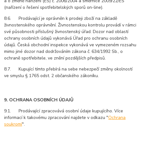
a o změně nařízení (ES) č. 2006/2004 a směrnice 2009/22/ES
(nařízení o řešení spotřebitelských sporů on-line).
8.6. Prodávající je oprávněn k prodeji zboží na základě
živnostenského oprávnění. Živnostenskou kontrolu provádí v rámci
své působnosti příslušný živnostenský úřad. Dozor nad oblastí
ochrany osobních údajů vykonává Úřad pro ochranu osobních
údajů. Česká obchodní inspekce vykonává ve vymezeném rozsahu
mimo jiné dozor nad dodržováním zákona č. 634/1992 Sb., o
ochraně spotřebitele, ve znění pozdějších předpisů.
8.7. Kupující tímto přebírá na sebe nebezpečí změny okolností
ve smyslu § 1765 odst. 2 občanského zákoníku.
9. OCHRANA OSOBNÍCH ÚDAJŮ
9.1. Prodávající zpracovává osobní údaje kupujícího. Více
informací k takovému zpracování najde
te v odkazu "
Ochrana
soukromí
".