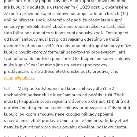
podmínek či o jiný případ, kdy nelze od kupní smlouvy odstoupit,
má kupující v souladu s ustanovením § 1829 odst. 1 občanského
zákoníku právo od kupní smlouvy odstoupit, a to do čtrnácti (14)
dnů od převzetí zboží, přičemž v případě, že předmětem kupní
smlouvy je několik druhů zboží nebo dodání několika částí, běží
tato lhůta ode dne převzetí poslední dodávky zboží. Odstoupení
od kupní smlouvy musí být prodávajícímu odesláno ve lhůtě
uvedené v předchozí větě. Pro odstoupení od kupní smlouvy může
kupující využit vzorový formulář poskytovaný prodávajícím, jenž
tvoří přílohu obchodních podmínek. Odstoupení od kupní smlouvy
může kupující zasílat mimo jiné na adresu provozovny
prodávajícího či na adresu elektronické pošty prodávajícího
eshop@duke.cz
.
5.3. V případě odstoupení od kupní smlouvy dle čl. 5.2
obchodních podmínek se kupní smlouva od počátku ruší. Zboží
musí být kupujícím prodávajícímu vráceno do čtrnácti (14) dnů od
doručení odstoupení od kupní smlouvy prodávajícímu. Odstoupí-li
kupující od kupní smlouvy, nese kupující náklady spojené
s navrácením zboží prodávajícímu, a to i v tom případě, kdy zboží
nemůže být vráceno pro svou povahu obvyklou poštovní cestou.