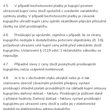
4.5. V případě bezhotovostní platby je kupující povinen
uhrazovat kupní cenu zboží společně s uvedením variabilního
symbolu platby. V případě bezhotovostní platby je závazek
kupujícího uhradit kupní cenu splněn okamžikem připsání příslušné
částky na účet prodávajícího.
4.6. Prodávající je oprávněn, zejména v případě, že ze strany
kupujícího nedojde k dodatečnému potvrzení objednávky (čl. 3.6),
požadovat uhrazení celé kupní ceny ještě před odesláním zboží
kupujícímu. Ustanovení § 2119 odst. 1 občanského zákoníku se
nepoužije.
4.7. Případné slevy z ceny zboží poskytnuté prodávajícím
kupujícímu nelze vzájemně kombinovat.
4.8. Je-li to v obchodním styku obvyklé nebo je-li tak
stanoveno obecně závaznými právními předpisy, vystaví
prodávající ohledně plateb prováděných na základě kupní smlouvy
kupujícímu daňový doklad – fakturu. Prodávající je plátcem daně
z přidané hodnoty. Daňový doklad – fakturu vystaví prodávající
kupujícímu po uhrazení ceny zboží a zašle jej v elektronické
podobě na elektronickou adresu kupujícího.