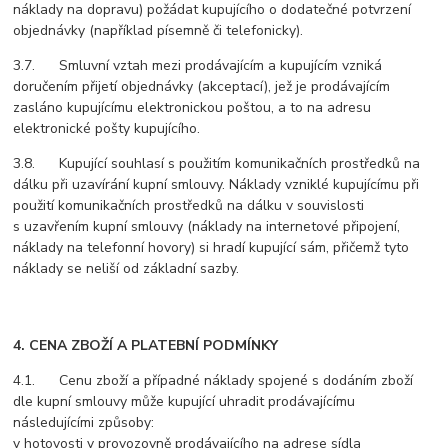
náklady na dopravu) požádat kupujícího o dodatečné potvrzení
objednávky (například písemně či telefonicky).
3.7. Smluvní vztah mezi prodávajícím a kupujícím vzniká
doručením přijetí objednávky (akceptací), jež je prodávajícím
zasláno kupujícímu elektronickou poštou, a to na adresu
elektronické pošty kupujícího.
3.8. Kupující souhlasí s použitím komunikačních prostředků na
dálku při uzavírání kupní smlouvy. Náklady vzniklé kupujícímu při
použití komunikačních prostředků na dálku v souvislosti
s uzavřením kupní smlouvy (náklady na internetové připojení,
náklady na telefonní hovory) si hradí kupující sám, přičemž tyto
náklady se neliší od základní sazby.
4. CENA ZBOŽÍ A PLATEBNÍ PODMÍNKY
4.1. Cenu zboží a případné náklady spojené s dodáním zboží
dle kupní smlouvy může kupující uhradit prodávajícímu
následujícími způsoby:
v hotovosti v provozovně prodávajícího na adrese sídla