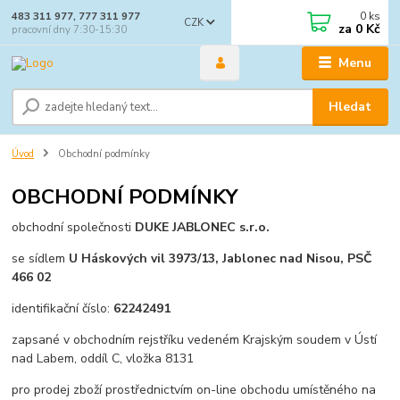
0
ks
483 311 977, 777 311 977
CZK
za
0 Kč
pracovní dny 7:30-15:30
Menu
Hledat
Úvod
Obchodní podmínky
OBCHODNÍ PODMÍNKY
obchodní společnosti
DUKE JABLONEC s.r.o.
se sídlem
U Háskových vil 3973/13, Jablonec nad Nisou, PSČ
466 02
identifikační číslo:
62242491
zapsané v obchodním rejstříku vedeném Krajským soudem v Ústí
nad Labem, oddíl C, vložka 8131
pro prodej zboží prostřednictvím on-line obchodu umístěného na