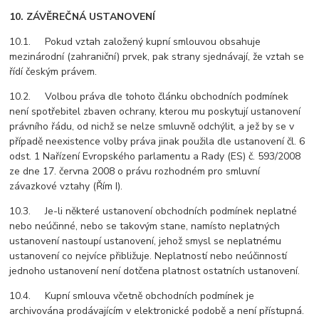
10. ZÁVĚREČNÁ USTANOVENÍ
10.1. Pokud vztah založený kupní smlouvou obsahuje
mezinárodní (zahraniční) prvek, pak strany sjednávají, že vztah se
řídí českým právem.
10.2. Volbou práva dle tohoto článku obchodních podmínek
není spotřebitel zbaven ochrany, kterou mu poskytují ustanovení
právního řádu, od nichž se nelze smluvně odchýlit, a jež by se v
případě neexistence volby práva jinak použila dle ustanovení čl. 6
odst. 1 Nařízení Evropského parlamentu a Rady (ES) č. 593/2008
ze dne 17. června 2008 o právu rozhodném pro smluvní
závazkové vztahy (Řím I).
10.3. Je-li některé ustanovení obchodních podmínek neplatné
nebo neúčinné, nebo se takovým stane, namísto neplatných
ustanovení nastoupí ustanovení, jehož smysl se neplatnému
ustanovení co nejvíce přibližuje. Neplatností nebo neúčinností
jednoho ustanovení není dotčena platnost ostatních ustanovení.
10.4. Kupní smlouva včetně obchodních podmínek je
archivována prodávajícím v elektronické podobě a není přístupná.