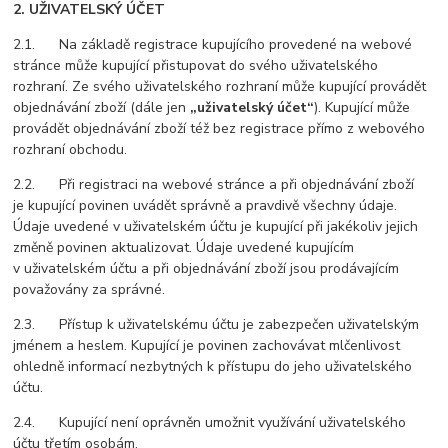
2. UŽIVATELSKÝ ÚČET
2.1. Na základě registrace kupujícího provedené na webové
stránce může kupující přistupovat do svého uživatelského
rozhraní. Ze svého uživatelského rozhraní může kupující provádět
objednávání zboží (dále jen
„uživatelský účet“
). Kupující může
provádět objednávání zboží též bez registrace přímo z webového
rozhraní obchodu.
2.2. Při registraci na webové stránce a při objednávání zboží
je kupující povinen uvádět správně a pravdivě všechny údaje.
Údaje uvedené v uživatelském účtu je kupující při jakékoliv jejich
změně povinen aktualizovat. Údaje uvedené kupujícím
v uživatelském účtu a při objednávání zboží jsou prodávajícím
považovány za správné.
2.3. Přístup k uživatelskému účtu je zabezpečen uživatelským
jménem a heslem. Kupující je povinen zachovávat mlčenlivost
ohledně informací nezbytných k přístupu do jeho uživatelského
účtu.
2.4. Kupující není oprávněn umožnit využívání uživatelského
účtu třetím osobám.