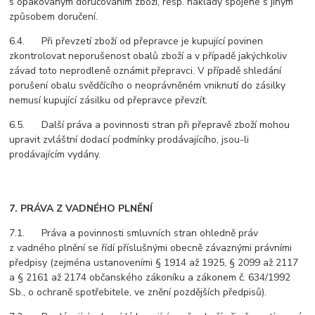
s opakovaným doručováním zboží, resp. náklady spojené s jiným
způsobem doručení.
6.4. Při převzetí zboží od přepravce je kupující povinen
zkontrolovat neporušenost obalů zboží a v případě jakýchkoliv
závad toto neprodleně oznámit přepravci. V případě shledání
porušení obalu svědčícího o neoprávněném vniknutí do zásilky
nemusí kupující zásilku od přepravce převzít.
6.5. Další práva a povinnosti stran při přepravě zboží mohou
upravit zvláštní dodací podmínky prodávajícího, jsou-li
prodávajícím vydány.
7. PRÁVA Z VADNÉHO PLNĚNÍ
7.1. Práva a povinnosti smluvních stran ohledně práv
z vadného plnění se řídí příslušnými obecně závaznými právními
předpisy (zejména ustanoveními § 1914 až 1925, § 2099 až 2117
a § 2161 až 2174 občanského zákoníku a zákonem č. 634/1992
Sb., o ochraně spotřebitele, ve znění pozdějších předpisů).