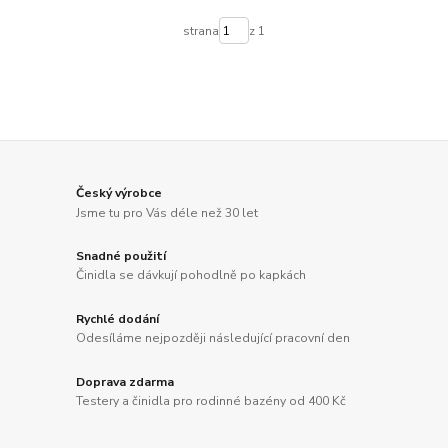
strana
z 1
Český výrobce
Jsme tu pro Vás déle než 30 let
Snadné použití
Činidla se dávkují pohodlně po kapkách
Rychlé dodání
Odesíláme nejpozději následující pracovní den
Doprava zdarma
Testery a činidla pro rodinné bazény od 400 Kč