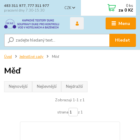
0
ks
483 311 977, 777 311 977
CZK
za
0 Kč
pracovní dny 7:30-15:30
Menu
Hledat
Úvod
Jednotlivé sady
Měď
Měď
Nejnovější
Nejlevnější
Nejdražší
Zobrazuji 1-1 z 1
strana
z 1