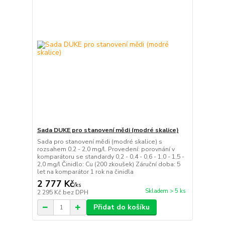
Sada DUKE pro stanovení mědi (modré skalice)
Sada pro stanovení mědi (modré skalice) s
rozsahem 0,2 - 2,0 mg/l. Provedení: porovnání v
komparátoru se standardy 0,2 - 0,4 - 0,6 - 1,0 - 1,5 -
2,0 mg/l Činidlo: Cu (200 zkoušek) Záruční doba: 5
let na komparátor 1 rok na činidla
2 777 Kč
/
ks
Skladem > 5 ks
2 295 Kč
bez DPH
Přidat do košíku