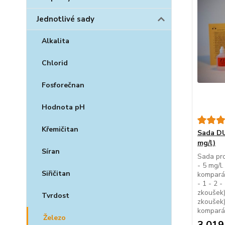
Jednotlivé sady
Alkalita
Chlorid
Fosforečnan
Hodnota pH
Křemičitan
Sada DU
mg/l)
Síran
Sada pro
- 5 mg/l
Siřičitan
komparát
- 1 - 2 -
zkoušek)
Tvrdost
zkoušek)
komparát
Železo
3 019