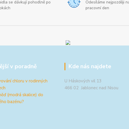
nidla se dávkují pohodlně po
Odesíláme nejpozději ná
pkách
pracovní den
ější v poradně
Kde nás najdete
ování chloru v rodinných
U Háskových vil 13
ech
466 02 Jablonec nad Nisou
měď (modrá skalice) do
ého bazénu?