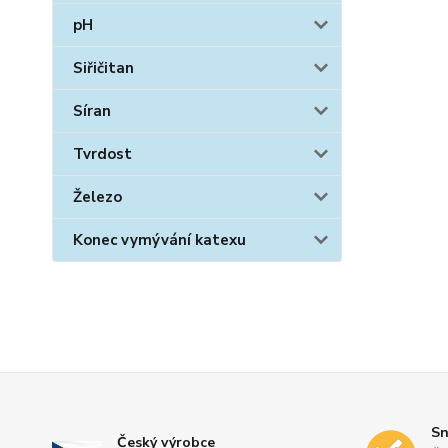
pH
Siřičitan
Síran
Tvrdost
Železo
Konec vymývání katexu
Sn
Český výrobce