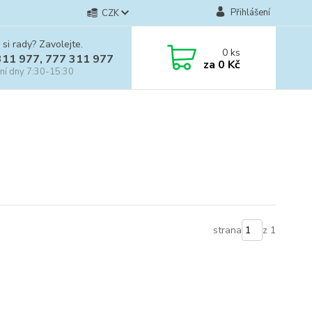
Přihlášení
CZK
 si rady? Zavolejte.
0
ks
311 977, 777 311 977
za
0 Kč
ní dny 7:30-15:30
strana
z 1