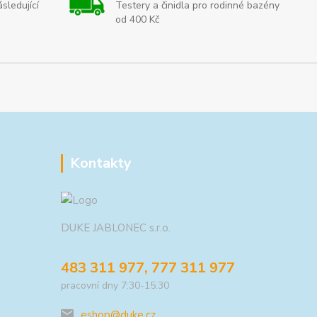
sledující
Testery a činidla pro rodinné bazény
od 400 Kč
Kontakty
DUKE JABLONEC s.r.o.
483 311 977, 777 311 977
pracovní dny 7:30-15:30
eshop@duke.cz