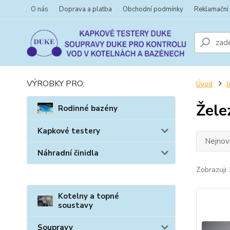
O nás
Doprava a platba
Obchodní podmínky
Reklamační
VÝROBKY PRO:
Úvod
J
Žele
Rodinné bazény
Kapkové testery
Nejnově
Náhradní činidla
Zobrazuji 
Kotelny a topné
soustavy
Soupravy