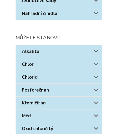
Jednotlivé sady
Náhradní činidla
MŮŽETE STANOVIT:
Alkalita
Chlor
Chlorid
Fosforečnan
Křemičitan
Měď
Oxid chloričitý