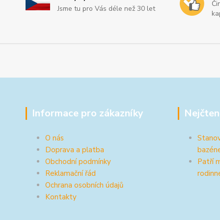
Či
Jsme tu pro Vás déle než 30 let
ka
Informace pro zákazníky
Nejčten
O nás
Stanov
Doprava a platba
bazén
Obchodní podmínky
Patří 
Reklamační řád
rodinn
Ochrana osobních údajů
Kontakty