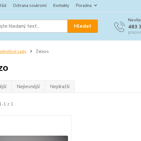
 řád
Ochrana soukromí
Kontakty
Poradna
Nevíte
Hledat
483 
pracov
ednotlivé sady
Železo
zo
jší
Nejlevnější
Nejdražší
1-1 z 1