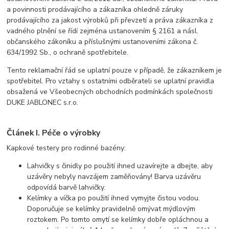
a povinnosti prodávajícího a zákazníka ohledně záruky
prodávajícího za jakost výrobků při převzetí a práva zákazníka z
vadného plnění se řídí zejména ustanovením § 2161 a násl.
občanského zákoníku a příslušnými ustanoveními zákona č.
634/1992 Sb., o ochraně spotřebitele.
Tento reklamační řád se uplatní pouze v případě, že zákazníkem je
spotřebitel. Pro vztahy s ostatními odběrateli se uplatní pravidla
obsažená ve Všeobecných obchodních podmínkách společnosti
DUKE JABLONEC s.r.o.
Článek I. Péče o výrobky
Kapkové testery pro rodinné bazény:
Lahvičky s činidly po použití ihned uzavírejte a dbejte, aby
uzávěry nebyly navzájem zaměňovány! Barva uzávěru
odpovídá barvě lahvičky.
Kelímky a víčka po použití ihned vymyjte čistou vodou.
Doporučuje se kelímky pravidelně omývat mýdlovým
roztokem. Po tomto omytí se kelímky dobře opláchnou a