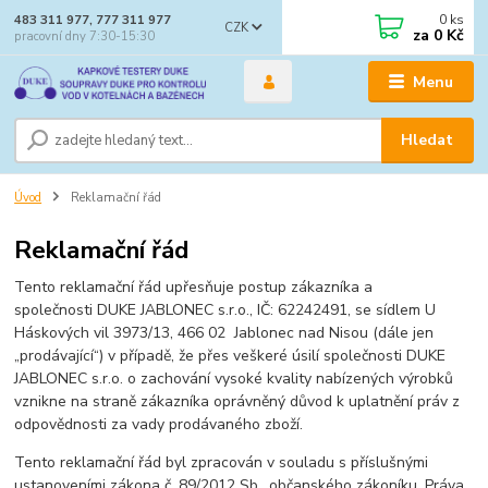
0
ks
483 311 977, 777 311 977
CZK
za
0 Kč
pracovní dny 7:30-15:30
Menu
Hledat
Úvod
Reklamační řád
Reklamační řád
Tento reklamační řád upřesňuje postup zákazníka a
společnosti DUKE JABLONEC s.r.o., IČ: 62242491, se sídlem U
Háskových vil 3973/13, 466 02 Jablonec nad Nisou (dále jen
„prodávající“) v případě, že přes veškeré úsilí společnosti DUKE
JABLONEC s.r.o. o zachování vysoké kvality nabízených výrobků
vznikne na straně zákazníka oprávněný důvod k uplatnění práv z
odpovědnosti za vady prodávaného zboží.
Tento reklamační řád byl zpracován v souladu s příslušnými
ustanoveními zákona č. 89/2012 Sb., občanského zákoníku. Práva