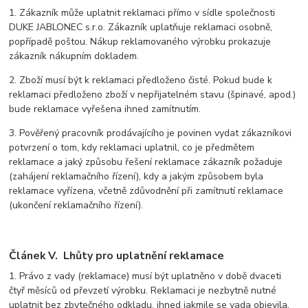
1. Zákazník může uplatnit reklamaci přímo v sídle společnosti
DUKE JABLONEC s.r.o. Zákazník uplatňuje reklamaci osobně,
popřípadě poštou. Nákup reklamovaného výrobku prokazuje
zákazník nákupním dokladem.
2. Zboží musí být k reklamaci předloženo čisté. Pokud bude k
reklamaci předloženo zboží v nepřijatelném stavu (špinavé, apod.)
bude reklamace vyřešena ihned zamítnutím.
3. Pověřený pracovník prodávajícího je povinen vydat zákazníkovi
potvrzení o tom, kdy reklamaci uplatnil, co je předmětem
reklamace a jaký způsobu řešení reklamace zákazník požaduje
(zahájení reklamačního řízení), kdy a jakým způsobem byla
reklamace vyřízena, včetně zdůvodnění při zamítnutí reklamace
(ukončení reklamačního řízení).
Článek V. Lhůty pro uplatnění reklamace
1. Právo z vady (reklamace) musí být uplatněno v době dvaceti
čtyř měsíců od převzetí výrobku. Reklamaci je nezbytně nutné
uplatnit bez zbytečného odkladu, ihned jakmile se vada objevila.