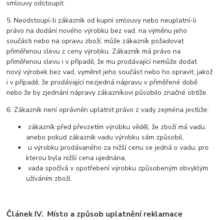
smlouvy odstoupit.
5. Neodstoupí-li zákazník od kupní smlouvy nebo neuplatní-li
právo na dodání nového výrobku bez vad, na výměnu jeho
součásti nebo na opravu zboží, může zákazník požadovat
přiměřenou slevu z ceny výrobku. Zákazník má právo na
přiměřenou slevu i v případě, že mu prodávající nemůže dodat
nový výrobek bez vad, vyměnit jeho součást nebo ho opravit, jakož
i v případě, že prodávající nezjedná nápravu v přiměřené době
nebo že by zjednání nápravy zákazníkovi působilo značné obtíže.
6. Zákazník není oprávněn uplatnit právo z vady zejména jestliže:
zákazník před převzetím výrobku věděl, že zboží má vadu,
anebo pokud zákazník vadu výrobku sám způsobil,
u výrobku prodávaného za nižší cenu se jedná o vadu, pro
kterou byla nižší cena ujednána,
vada spočívá v opotřebení výrobku způsobeným obvyklým
užíváním zboží.
Článek IV. Místo a způsob uplatnění reklamace