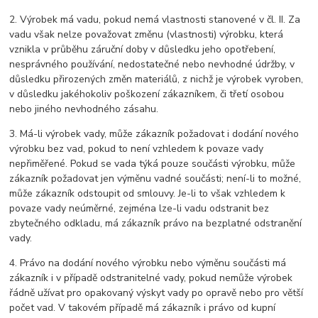
2. Výrobek má vadu, pokud nemá vlastnosti stanovené v čl. II. Za
vadu však nelze považovat změnu (vlastnosti) výrobku, která
vznikla v průběhu záruční doby v důsledku jeho opotřebení,
nesprávného používání, nedostatečné nebo nevhodné údržby, v
důsledku přirozených změn materiálů, z nichž je výrobek vyroben,
v důsledku jakéhokoliv poškození zákazníkem, či třetí osobou
nebo jiného nevhodného zásahu.
3. Má-li výrobek vady, může zákazník požadovat i dodání nového
výrobku bez vad, pokud to není vzhledem k povaze vady
nepřiměřené. Pokud se vada týká pouze součásti výrobku, může
zákazník požadovat jen výměnu vadné součásti; není-li to možné,
může zákazník odstoupit od smlouvy. Je-li to však vzhledem k
povaze vady neúměrné, zejména lze-li vadu odstranit bez
zbytečného odkladu, má zákazník právo na bezplatné odstranění
vady.
4. Právo na dodání nového výrobku nebo výměnu součásti má
zákazník i v případě odstranitelné vady, pokud nemůže výrobek
řádně užívat pro opakovaný výskyt vady po opravě nebo pro větší
počet vad. V takovém případě má zákazník i právo od kupní