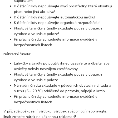
saponátem.
K čištění nikdy nepoužívejte mycí prostředky, které obsahují
písek nebo jiná abraziva!
K čištění nikdy nepoužívejte automatickou myčku!
K čištění nikdy nepoužívejte organická rozpouštědla!
Plastové lahvičky s činidly skladujte pouze v obalech
výrobce a ve svislé poloze!
Při práci s činidly zohledněte informace uváděné v
bezpečnostních listech.
Náhradní činidla:
Lahvičky s činidly po použití ihned uzavírejte a dbejte, aby
uzávěry nebyly navzájem zaměňovány!
Plastové lahvičky s činidly skladujte pouze v obalech
výrobce a ve svislé poloze.
Náhradní činidla skladujte v původních obalech v chladu a
suchu (5 – 20 °C) odděleně od potravin, nápojů a krmiv.
Při práci s činidly zohledněte informace uváděné v
bezpečnostních listech.
V případě poškození výrobku, výrobek svépomocí neopravujte,
jinak ztrácíte nárok na zákonnou reklamaci!