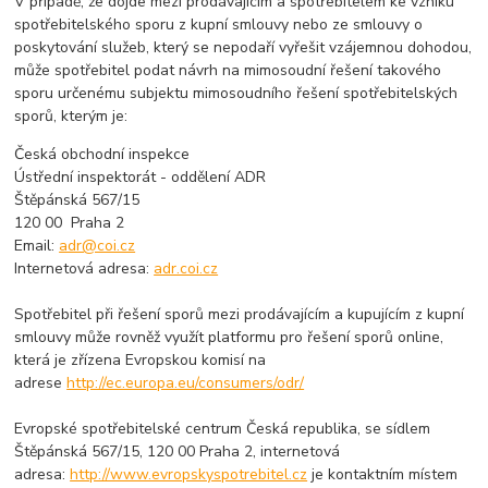
V případě, že dojde mezi prodávajícím a spotřebitelem ke vzniku
spotřebitelského sporu z kupní smlouvy nebo ze smlouvy o
poskytování služeb, který se nepodaří vyřešit vzájemnou dohodou,
může spotřebitel podat návrh na mimosoudní řešení takového
sporu určenému subjektu mimosoudního řešení spotřebitelských
sporů, kterým je:
Česká obchodní inspekce
Ústřední inspektorát - oddělení ADR
Štěpánská 567/15
120 00 Praha 2
Email:
adr@coi.cz
Internetová adresa:
adr.coi.cz
Spotřebitel při řešení sporů mezi prodávajícím a kupujícím z kupní
smlouvy může rovněž využít platformu pro řešení sporů online,
která je zřízena Evropskou komisí na
adrese
http://ec.europa.eu/consumers/odr/
Evropské spotřebitelské centrum Česká republika, se sídlem
Štěpánská 567/15, 120 00 Praha 2, internetová
adresa:
http://www.evropskyspotrebitel.cz
je kontaktním místem