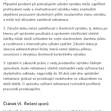
Případné prodlení při pokračujícím užívání výrobku může zapříčinit
prohloubení vady a znehodnocení výrobku nebo znemožnit
objektivní posouzení skutečných příčin současného stavu výrobku
a může být důvodem zamítnutí reklamace.
2. Záruční dobu nelze zaměňovat s životností výrobku, tj. dobou po
kterou při správném používání a správném ošetřování včetně
údržby může zboží vzhledem ke svým vlastnostem, danému účelu
a rozdílnosti v intenzitě jeho užívání vydržet. Záruční doba je
obecná administrativní lhůta, která nemá žádnou přímou
souvislost s obvyklou životností konkrétního výrobku.
3. Uplatní-li zákazník právo z vady prodaného výrobku řádným
způsobem, bude reklamace včetně odstranění vady vyřízena bez
zbytečného odkladu, nejpozději do 30 dnů ode dne uplatnění
reklamace (pokud se prodávající nedohodne se zákazníkem na
delší době). O způsobu vyřízení reklamace rozhodně pověřený
pracovník prodávajícího.
Článek VI. Řešení sporů