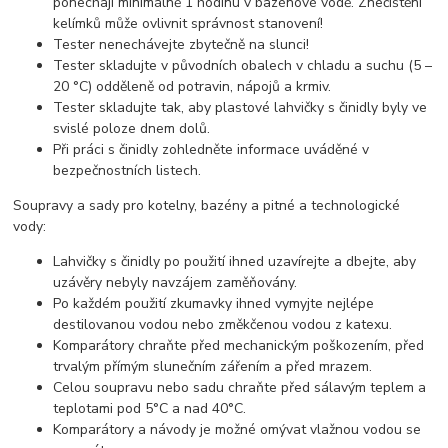
ponechají minimálně 1 hodinu v bazénové vodě. Znečištění
kelímků může ovlivnit správnost stanovení!
Tester nenechávejte zbytečně na slunci!
Tester skladujte v původních obalech v chladu a suchu (5 –
20 °C) odděleně od potravin, nápojů a krmiv.
Tester skladujte tak, aby plastové lahvičky s činidly byly ve
svislé poloze dnem dolů.
Při práci s činidly zohledněte informace uváděné v
bezpečnostních listech.
Soupravy a sady pro kotelny, bazény a pitné a technologické
vody:
Lahvičky s činidly po použití ihned uzavírejte a dbejte, aby
uzávěry nebyly navzájem zaměňovány.
Po každém použití zkumavky ihned vymyjte nejlépe
destilovanou vodou nebo změkčenou vodou z katexu.
Komparátory chraňte před mechanickým poškozením, před
trvalým přímým slunečním zářením a před mrazem.
Celou soupravu nebo sadu chraňte před sálavým teplem a
teplotami pod 5°C a nad 40°C.
Komparátory a návody je možné omývat vlažnou vodou se