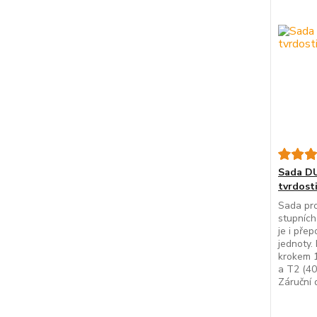
Sada DU
tvrdosti
Sada pro
stupních
je i pře
jednoty.
krokem 1
a T2 (40
Záruční 