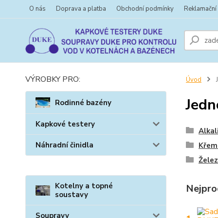
O nás
Doprava a platba
Obchodní podmínky
Reklamační
VÝROBKY PRO:
Úvod
J
Jedn
Rodinné bazény
Kapkové testery
Alkal
Náhradní činidla
Křemi
Žele
Kotelny a topné
Nejpro
soustavy
Soupravy