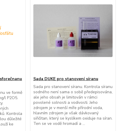
osforečnanu
Sada DUKE pro stanovení síranu
Sada pro stanovení síranu. Kontrola síranu
sodného není sama o sobě předepisována,
anu ve formě
ale jeho obsah je limitován v rámci
mg/l P2O5.
povolené solnosti a vodivosti. Jeho
y.
zdrojem je v menší míře přírodní voda,
erých
hlavním zdrojem je však dávkovaný
ků. Kontrola
siřičitan, který se kyslíkem oxiduje na síran.
lou důležité
Ten se ve vodě hromadí a ...
louží ke