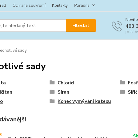
 řád
Ochrana soukromí
Kontakty
Poradna
Nevíte
Hledat
483 
pracov
ednotlivé sady
otlivé sady
ita
Chlorid
Fos
čitan
Síran
Siři
zo
Konec vymývání katexu
dávanější
Sk