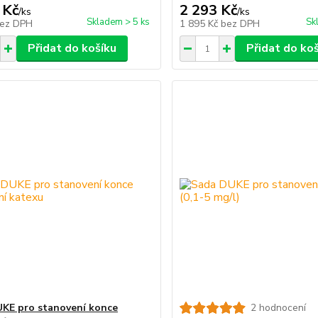
 Kč
2 293 Kč
/
ks
/
ks
Skladem > 5 ks
Sk
ez DPH
1 895 Kč
bez DPH
Přidat do košíku
Přidat do ko
KE pro stanovení konce
2 hodnocení