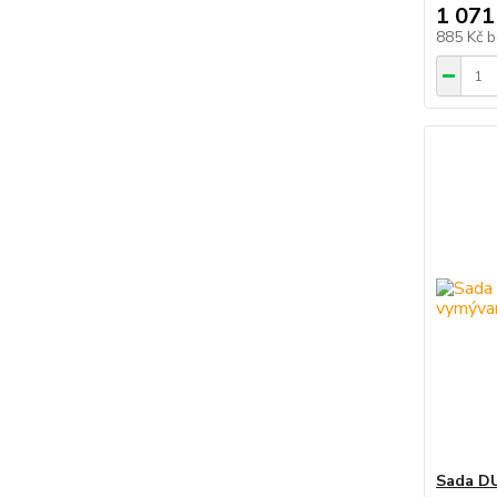
1 071
885 Kč
b
Sada DU