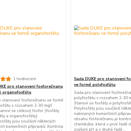
1 hodnocení
Sada DUKE pro stanovení f
ve formě polyfosfátu
KE pro stanovení fosforečnanu
ě organofosfátu
Sada pro stanovení fosforečn
polyfosfátu s rozsahem 2-30 
 stanovení fosforečnanu ve formě
Stanoví se fosfáty a polyfosfát
sfátu s rozsahem 2-30 mg/l
Polyfosfáty jsou součástí někt
anoví se celkový fosfor (fosfáty,
nabízených komerčních příprav
áty a organofosfáty).
obsahu fosforečnanu je kontro
sfáty jsou součástí některých
chemikálie, která v prvé řadě s
ch komerčních přípravků. Kontrola
zvýšení pH a v druhé řadě ...