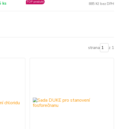
TOP produkt
5 ks
885 Kč bez DPH
strana
z 1