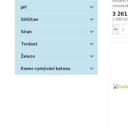
obsahu f
chemikáli
pH
3 261
2 695 K
Siřičitan
Síran
Tvrdost
Železo
Konec vymývání katexu