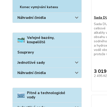
Konec vymývání katexu
Sada DU
Náhradní činidla
Sada DUK
celkové 
alkality
obsahu u
Veřejné bazény,
sodného.
koupaliště
a hydrox
vodě obs
Soupravy
protože v
Jednotlivé sady
3 019
Náhradní činidla
2 495 K
Pitné a technologické
vody