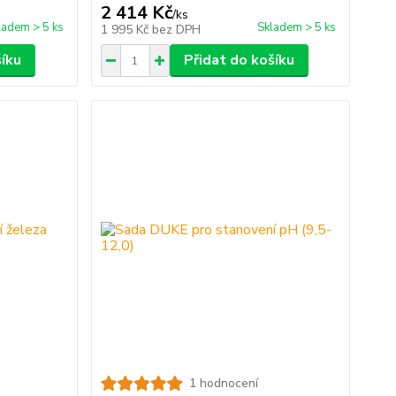
2 414 Kč
/
ks
ladem > 5 ks
Skladem > 5 ks
1 995 Kč
bez DPH
šíku
Přidat do košíku
1 hodnocení