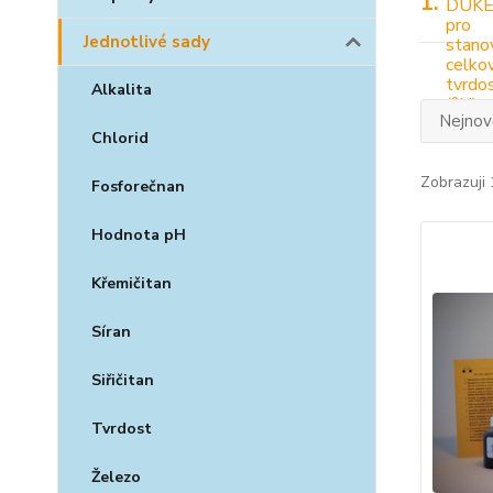
1.
Jednotlivé sady
Alkalita
Nejnově
Chlorid
Zobrazuji 
Fosforečnan
Hodnota pH
Křemičitan
Síran
Siřičitan
Tvrdost
Železo