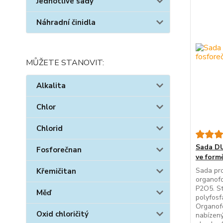
Jednotlivé sady
Náhradní činidla
MŮŽETE STANOVIT:
Alkalita
Chlor
Chlorid
Sada DU
Fosforečnan
ve form
Sada pro
Křemičitan
organofo
P2O5. St
Měď
polyfosf
Organofo
Oxid chloričitý
nabízený