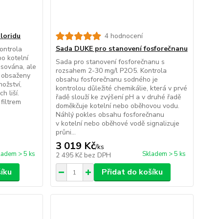
loridu
4 hodnocení
Sada DUKE pro stanovení fosforečnanu
ontrola
o kotelní
Sada pro stanovení fosforečnanu s
isována, ale
rozsahem 2-30 mg/l P2O5. Kontrola
u obsaženy
obsahu fosforečnanu sodného je
nožství,
kontrolou důležité chemikálie, která v prvé
h liší.
řadě slouží ke zvýšení pH a v druhé řadě
filtrem
doměkčuje kotelní nebo oběhovou vodu.
Náhlý pokles obsahu fosforečnanu
v kotelní nebo oběhové vodě signalizuje
průni...
3 019 Kč
/
ks
ladem > 5 ks
Skladem > 5 ks
2 495 Kč
bez DPH
šíku
Přidat do košíku