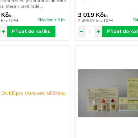
osforečnanu je kontrolou důležité
e, která v prvé řadě ...
 Kč
3 019 Kč
/
ks
/
ks
Skladem > 5 ks
Sk
č
bez DPH
2 495 Kč
bez DPH
Přidat do košíku
Přidat do ko