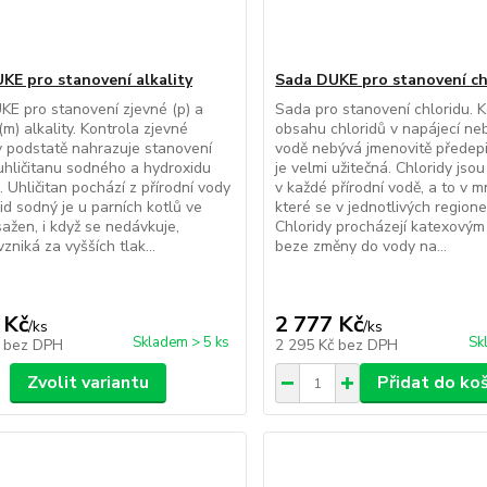
KE pro stanovení alkality
Sada DUKE pro stanovení ch
E pro stanovení zjevné (p) a
Sada pro stanovení chloridu. K
(m) alkality. Kontrola zjevné
obsahu chloridů v napájecí neb
 v podstatě nahrazuje stanovení
vodě nebývá jmenovitě předep
hličitanu sodného a hydroxidu
je velmi užitečná. Chloridy jso
 Uhličitan pochází z přírodní vody
v každé přírodní vodě, a to v m
id sodný je u parních kotlů ve
které se v jednotlivých regionec
ažen, i když se nedávkuje,
Chloridy procházejí katexovým 
zniká za vyšších tlak...
beze změny do vody na...
 Kč
2 777 Kč
/
ks
/
ks
Skladem > 5 ks
Sk
č
bez DPH
2 295 Kč
bez DPH
Zvolit variantu
Přidat do ko