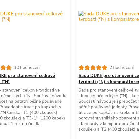
10 hodnocení
2 hodnocení
KE pro stanovení celkové
Sada DUKE pro stanovení ce
 (°N)
tvrdosti (°N) s komparátor
 stanovení celkové tvrdosti ve
Sada pro stanovení celkové tv
 německých (°N). Součástí návodu
stupních německých (°N) s ko
počet na ostatní běžně používané
Součástí návodu je i přepočet 
 Provedení: titrace po kapkách s
běžně používané jednoty. Prove
°N Činidla: T1 (400 zkoušek)
titrace po kapkách s krokem 1
0 zkoušek) a T3-1° (1200 kapek)
porovnání vzniklého zbarvení 
doba: 1 rok na činidla
standardy v komparátoru Činid
zkoušek) a T2 (400 zkoušek) a 