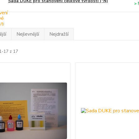
Sada DUKE pro stanovení celkové tvrdosti (°N)
> 
jší
Nejlevnější
Nejdražší
1-17 z 17