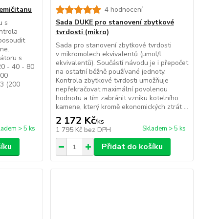
emičitanu
4 hodnocení
Sada DUKE pro stanovení zbytkové
u s
ntrola
tvrdosti (mikro)
posoudit
Sada pro stanovení zbytkové tvrdosti
ene.
v mikromolech ekvivalentů (µmol/l
átoru s
ekvivalentů). Součástí návodu je i přepočet
0 - 40 - 80
na ostatní běžně používané jednoty.
200
Kontrola zbytkové tvrdosti umožňuje
i3 (200
nepřekračovat maximální povolenou
hodnotu a tím zabránit vzniku kotelního
kamene, který kromě ekonomických ztrát ...
2 172 Kč
/
ks
ladem > 5 ks
Skladem > 5 ks
1 795 Kč
bez DPH
šíku
Přidat do košíku