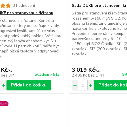
3 hodnocení
Sada DUKE pro stanovení kř
KE pro stanovení siřičitanu
Sada pro stanovení křemičitan
rozsahem 5-150 mg/l SiO2. Ko
 stanovení siřičitanu. Kontrola
obsahu křemičitanu umožňuje 
iřičitanu, který odstraňuje z vody
riziko vzniku silikátového kam
agresivní kyslík, umožňuje včas
Provedení: porovnání v kompar
jeho případný náhlý pokles. Většinou
barevnými standardy 5 - 10 - 2
oben zvýšeným obsahem kyslíku
- 150 mg/l SiO2 Činidla: Si1 (
cí vodě. U parních kotlů může být
zkoušek), Si2 (200 zkoušek), S
 např. nízká teplota v odplyňovači.
zkoušek...
...
 Kč
3 019 Kč
/
ks
/
ks
Skladem > 5 ks
Sk
č
bez DPH
2 495 Kč
bez DPH
Přidat do košíku
Přidat do ko
dukt