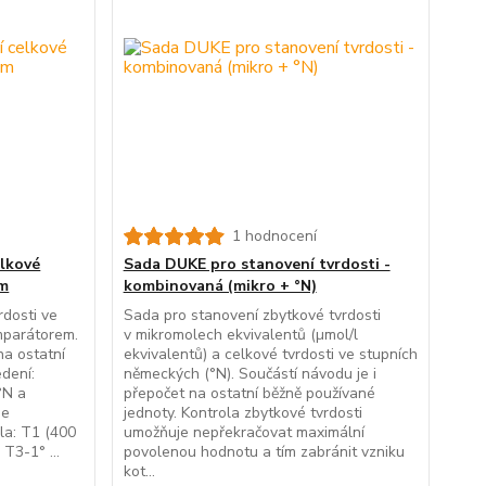
1 hodnocení
lkové
Sada DUKE pro stanovení tvrdosti -
em
kombinovaná (mikro + °N)
rdosti ve
Sada pro stanovení zbytkové tvrdosti
mparátorem.
v mikromolech ekvivalentů (µmol/l
na ostatní
ekvivalentů) a celkové tvrdosti ve stupních
dení:
německých (°N). Součástí návodu je i
°N a
přepočet na ostatní běžně používané
se
jednoty. Kontrola zbytkové tvrdosti
la: T1 (400
umožňuje nepřekračovat maximální
T3-1° ...
povolenou hodnotu a tím zabránit vzniku
kot...