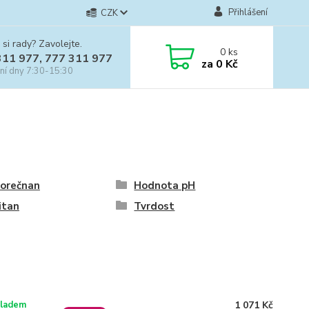
Přihlášení
CZK
 si rady? Zavolejte.
0
ks
311 977, 777 311 977
za
0 Kč
ní dny 7:30-15:30
forečnan
Hodnota pH
čitan
Tvrdost
1 071 Kč
ladem