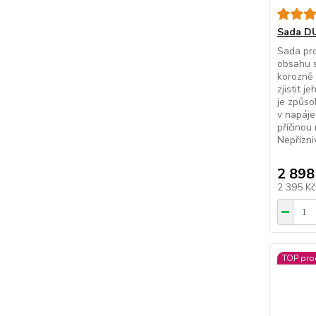
Sada DU
Sada pro
obsahu s
korozně 
zjistit 
je způs
v napáje
příčinou
Nepřízniv
2 898
2 395 K
TOP pro