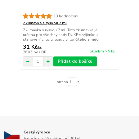
13 hodnocení
Zkumavka s ryskou 7 ml
Zkumavka s ryskou 7 ml. Tato zkumavka je
určena pro všechny sady DUKE s výjimkou
stanovení chloru, oxidu chloričitého a mědi.
31 Kč
/
ks
Skladem > 5 ks
26 Kč
bez DPH
Přidat do košíku
strana
z 1
Český výrobce
Jsme tu pro Vás déle než 30 let