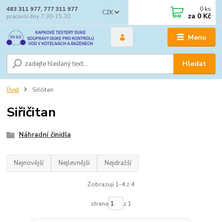
0
ks
483 311 977, 777 311 977
CZK
za
0 Kč
pracovní dny 7:30-15:30
Menu
Hledat
Úvod
Siřičitan
Siřičitan
Náhradní činidla
Nejnovější
Nejlevnější
Nejdražší
Zobrazuji 1-4 z 4
strana
z 1