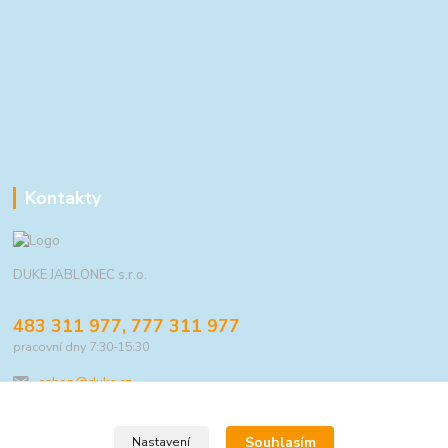
Kontakty
DUKE JABLONEC s.r.o.
483 311 977, 777 311 977
pracovní dny 7:30-15:30
eshop@duke.cz
Souhlasím
Nastavení