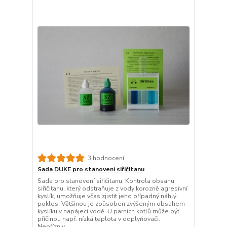
3 hodnocení
Sada DUKE pro stanovení siřičitanu
Sada pro stanovení siřičitanu. Kontrola obsahu
siřičitanu, který odstraňuje z vody korozně agresivní
kyslík, umožňuje včas zjistit jeho případný náhlý
pokles. Většinou je způsoben zvýšeným obsahem
kyslíku v napájecí vodě. U parních kotlů může být
příčinou např. nízká teplota v odplyňovači.
Nepřízniv...