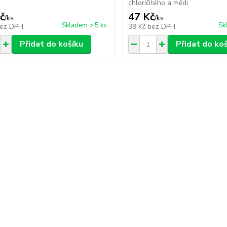
chloričitého a mědi.
č
47 Kč
/
ks
/
ks
Skladem > 5 ks
Sk
ez DPH
39 Kč
bez DPH
Přidat do košíku
Přidat do ko