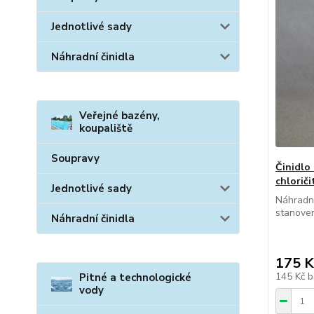
Jednotlivé sady
Náhradní činidla
Veřejné bazény,
koupaliště
Soupravy
Činidlo
chlorič
Jednotlivé sady
Náhradní
stanoven
Náhradní činidla
175 K
145 Kč
b
Pitné a technologické
vody