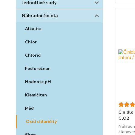
Jednotlivé sady
Náhradní činidla
Alkalita
Chlor
Chlorid
Fosforečnan
Hodnota pH
Křemičitan
Měď
Činidlo
ClO2
Oxid chloričitý
Náhradní
stanove
Síran