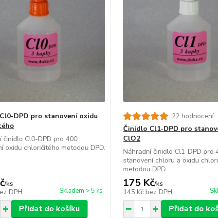
 Cl0-DPD pro stanovení oxidu
22 hodnocení
itého
Činidlo Cl1-DPD pro stanove
ClO2
 činidlo Cl0-DPD pro 400
í oxidu chloričitého metodou DPD.
Náhradní činidlo Cl1-DPD pro 
stanovení chloru a oxidu chlor
metodou DPD.
č
175 Kč
/
ks
/
ks
Skladem > 5 ks
Sk
ez DPH
145 Kč
bez DPH
Přidat do košíku
Přidat do ko