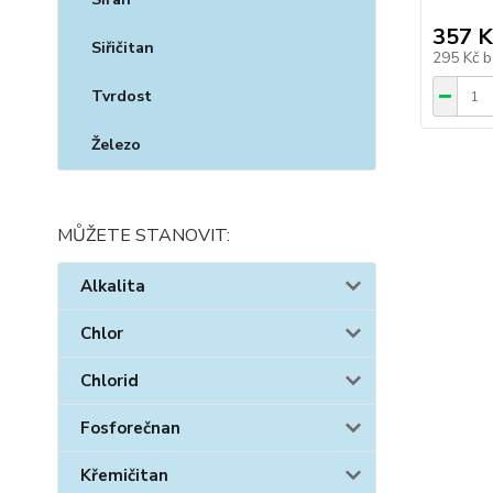
357 K
Siřičitan
295 Kč
b
Tvrdost
Železo
MŮŽETE STANOVIT:
Alkalita
Chlor
Chlorid
Fosforečnan
Křemičitan