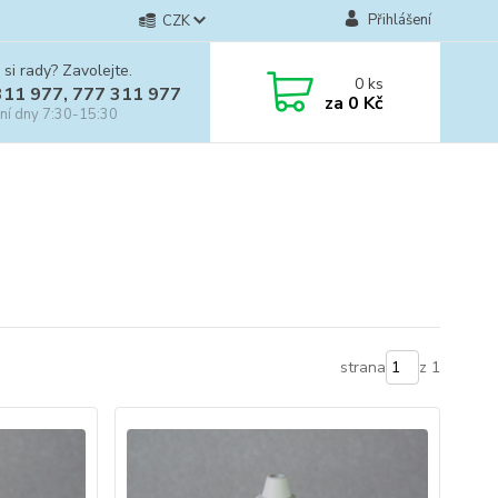
Přihlášení
CZK
 si rady? Zavolejte.
0
ks
311 977, 777 311 977
za
0 Kč
ní dny 7:30-15:30
strana
z 1