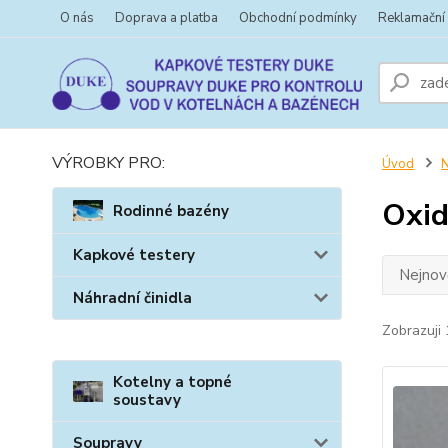
O nás
Doprava a platba
Obchodní podmínky
Reklamační
VÝROBKY PRO:
Úvod
N
Oxid
Rodinné bazény
Kapkové testery
Nejnově
Náhradní činidla
Zobrazuji 
Kotelny a topné
soustavy
Soupravy