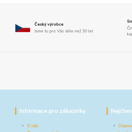
Sn
Český výrobce
Či
Jsme tu pro Vás déle než 30 let
ka
Informace pro zákazníky
Nejčten
O nás
Stanov