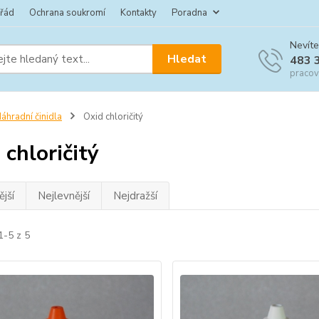
 řád
Ochrana soukromí
Kontakty
Poradna
Nevíte
Hledat
483 
pracov
áhradní činidla
Oxid chloričitý
 chloričitý
jší
Nejlevnější
Nejdražší
1-5 z 5