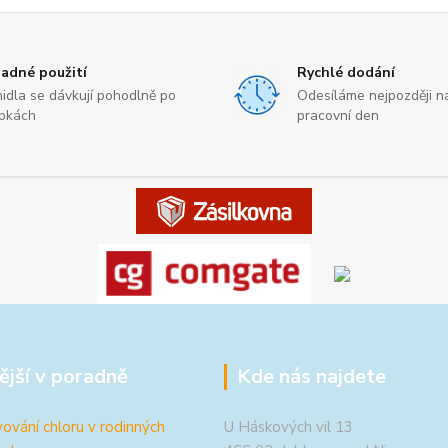
adné použití
Rychlé dodání
nidla se dávkují pohodlně po
Odesíláme nejpozději ná
pkách
pracovní den
ější v poradně
Kde nás najdete
ování chloru v rodinných
U Háskových vil 13