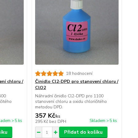
18 hodnocení
ní chloru /
Činidlo Cl2-DPD pro stanovení chloru /
ClO2
400
Náhradní činidlo Cl2-DPD pro 1100
ičitého
stanovení chloru a oxidu chloričitého
metodou DPD.
357 Kč
/
ks
ladem > 5 ks
Skladem > 5 ks
295 Kč
bez DPH
šíku
Přidat do košíku