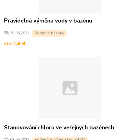
Pravidelná výměna vody v bazénu
29
.
05
.
2021
Rodinné bazény
celý článek
Stanovování chloru ve veřejných bazénech
08
.
05
.
2021
Veřejné bazény a koupaliště