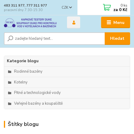
0
ks
483 311 977, 777 311 977
CZK
za
0 Kč
pracovní dny 7:30-15:30
Menu
Hledat
Kategorie blogu
Rodinné bazény
Kotelny
Pitné a technologické vody
Veřejné bazény a koupaliště
Štítky blogu