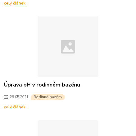
celý článek
Úprava pH v rodinném bazénu
29
.
05
.
2021
Rodinné bazény
celý článek