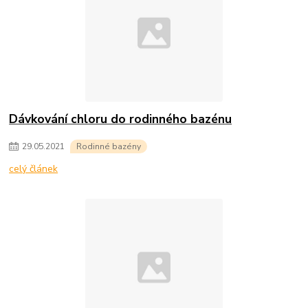
Dávkování chloru do rodinného bazénu
29
.
05
.
2021
Rodinné bazény
celý článek