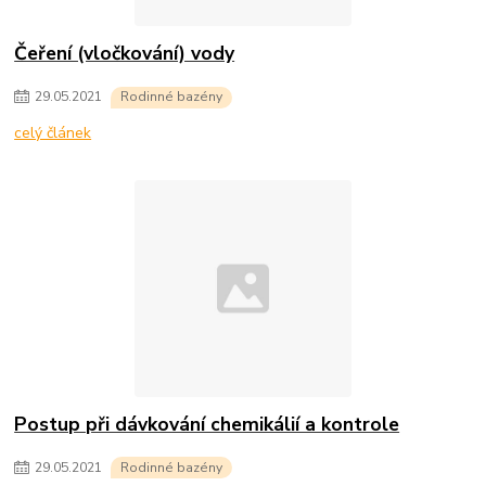
Čeření (vločkování) vody
29
.
05
.
2021
Rodinné bazény
celý článek
Postup při dávkování chemikálií a kontrole
29
.
05
.
2021
Rodinné bazény