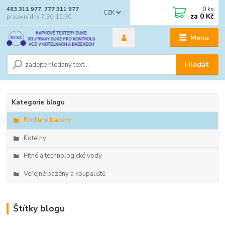
0
ks
483 311 977, 777 311 977
CZK
za
0 Kč
pracovní dny 7:30-15:30
Menu
Hledat
Kategorie blogu
Rodinné bazény
Kotelny
Pitné a technologické vody
Veřejné bazény a koupaliště
Štítky blogu