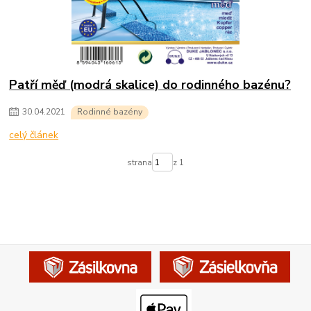
Patří měď (modrá skalice) do rodinného bazénu?
30
.
04
.
2021
Rodinné bazény
celý článek
strana
z 1