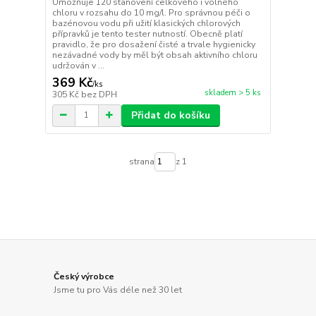
Umožňuje 120 stanovení celkového i volného
chloru v rozsahu do 10 mg/l. Pro správnou péči o
bazénovou vodu při užití klasických chlorových
přípravků je tento tester nutností. Obecně platí
pravidlo, že pro dosažení čisté a trvale hygienicky
nezávadné vody by měl být obsah aktivního chloru
udržován v ...
369 Kč
/
ks
skladem > 5 ks
305 Kč
bez DPH
Přidat do košíku
strana
z 1
Český výrobce
Jsme tu pro Vás déle než 30 let