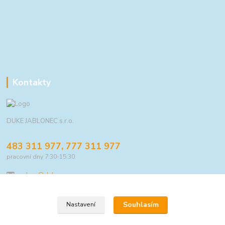
Kontakty
DUKE JABLONEC s.r.o.
483 311 977, 777 311 977
pracovní dny 7:30-15:30
eshop@duke.cz
Souhlasím
Nastavení