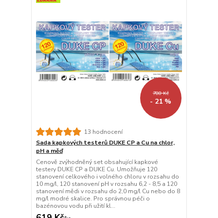
788 Kč
- 21 %
13 hodnocení
Sada kapkových testerů DUKE CP a Cu na chlor,
pH a měď
Cenově zvýhodněný set obsahující kapkové
testery DUKE CP a DUKE Cu. Umožňuje 120
stanovení celkového i volného chloru v rozsahu do
10 mg/l, 120 stanovení pH v rozsahu 6,2 - 8,5 a 120
stanovení mědi v rozsahu do 2,0 mg/l Cu nebo do 8
mg/l modré skalice. Pro správnou péči o
bazénovou vodu při užití kl...
619 Kč