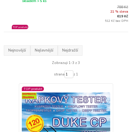
skladem > 5 ks
788 Kč
21 % sleva
619 Kč
512 Kč bez DPH
TOP produkt
Nejnovější
Nejlevnější
Nejdražší
Zobrazuji 1-3 z 3
strana
z 1
TOP produkt