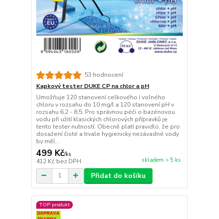
53 hodnocení
Kapkový tester DUKE CP na chlor a pH
Umožňuje 120 stanovení celkového i volného
chloru v rozsahu do 10 mg/l a 120 stanovení pH v
rozsahu 6,2 - 8,5. Pro správnou péči o bazénovou
vodu při užití klasických chlorových přípravků je
tento tester nutností. Obecně platí pravidlo, že pro
dosažení čisté a trvale hygienicky nezávadné vody
by měl...
499 Kč
/
ks
skladem > 5 ks
412 Kč
bez DPH
Přidat do košíku
TOP produkt