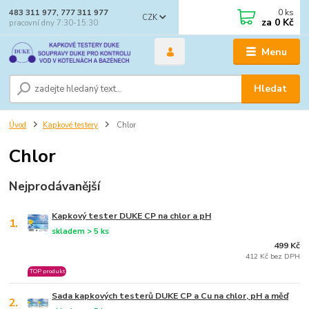
0
ks
483 311 977, 777 311 977
CZK
za
0 Kč
pracovní dny 7:30-15:30
Menu
Hledat
Úvod
Kapkové testery
Chlor
Chlor
Nejprodávanější
Kapkový tester DUKE CP na chlor a pH
1.
skladem > 5 ks
499 Kč
412 Kč bez DPH
TOP produkt
Sada kapkových testerů DUKE CP a Cu na chlor, pH a měď
2.