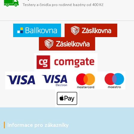
Testery a činidla pro rodinné bazény od 400 Kč
Informace pro zákazníky