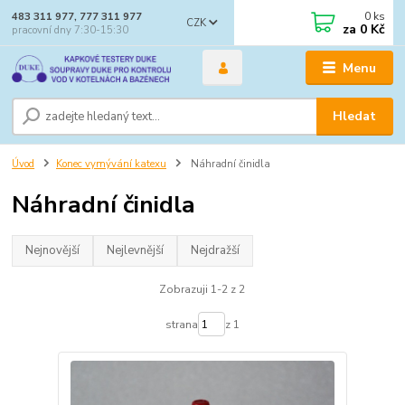
0
ks
483 311 977, 777 311 977
CZK
za
0 Kč
pracovní dny 7:30-15:30
Menu
Hledat
Úvod
Konec vymývání katexu
Náhradní činidla
Náhradní činidla
Nejnovější
Nejlevnější
Nejdražší
Zobrazuji 1-2 z 2
strana
z 1