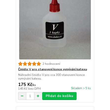
2 hodnocení
Činidlo V pro stanovení konce vymývání katexu
Náhradní činidlo V pro cca 300 stanovení konce
vymývání katexu.
175 Kč
/
ks
Skladem > 5 ks
145 Kč
bez DPH
Přidat do košíku