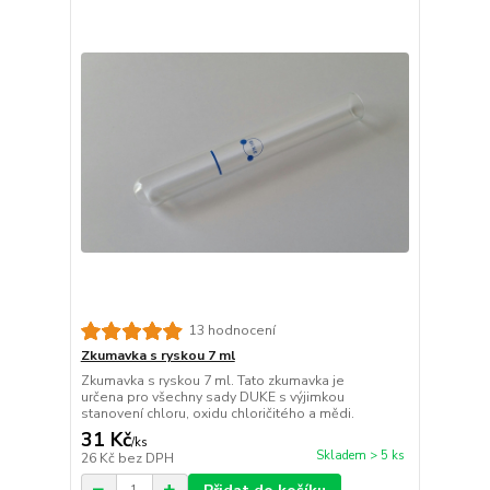
13 hodnocení
Zkumavka s ryskou 7 ml
Zkumavka s ryskou 7 ml. Tato zkumavka je
určena pro všechny sady DUKE s výjimkou
stanovení chloru, oxidu chloričitého a mědi.
31 Kč
/
ks
Skladem > 5 ks
26 Kč
bez DPH