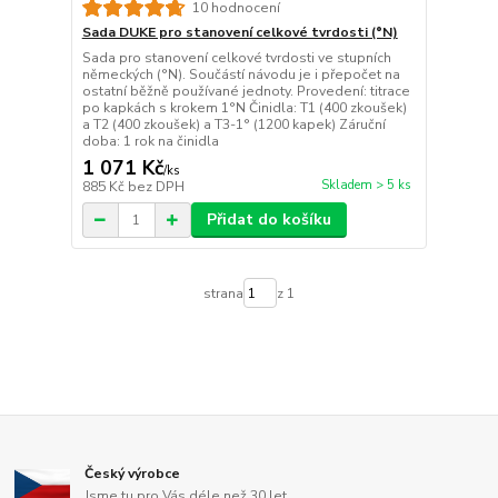
10 hodnocení
Sada DUKE pro stanovení celkové tvrdosti (°N)
Sada pro stanovení celkové tvrdosti ve stupních
německých (°N). Součástí návodu je i přepočet na
ostatní běžně používané jednoty. Provedení: titrace
po kapkách s krokem 1°N Činidla: T1 (400 zkoušek)
a T2 (400 zkoušek) a T3-1° (1200 kapek) Záruční
doba: 1 rok na činidla
1 071 Kč
/
ks
Skladem > 5 ks
885 Kč
bez DPH
Přidat do košíku
strana
z 1
Český výrobce
Jsme tu pro Vás déle než 30 let