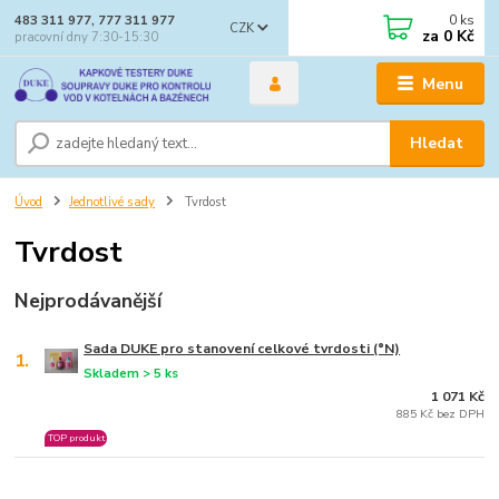
0
ks
483 311 977, 777 311 977
CZK
za
0 Kč
pracovní dny 7:30-15:30
Menu
Hledat
Úvod
Jednotlivé sady
Tvrdost
Tvrdost
Nejprodávanější
Sada DUKE pro stanovení celkové tvrdosti (°N)
1.
Skladem > 5 ks
1 071 Kč
885 Kč bez DPH
TOP produkt