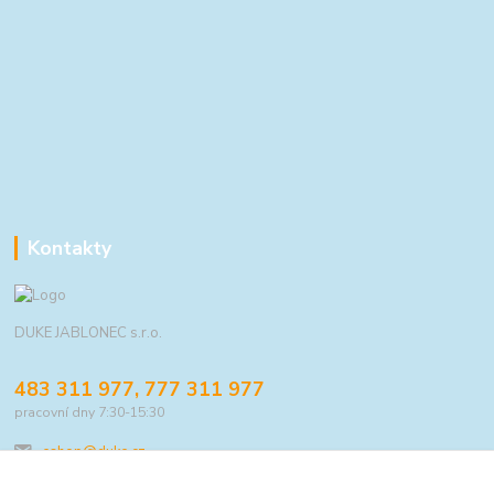
Kontakty
DUKE JABLONEC s.r.o.
483 311 977, 777 311 977
pracovní dny 7:30-15:30
eshop@duke.cz