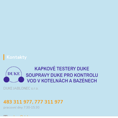
Kontakty
DUKE JABLONEC s.r.o.
483 311 977, 777 311 977
pracovní dny 7:30-15:30
eshop@duke.cz