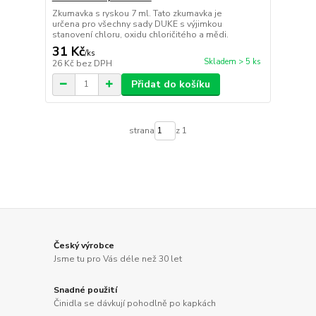
Zkumavka s ryskou 7 ml. Tato zkumavka je
určena pro všechny sady DUKE s výjimkou
stanovení chloru, oxidu chloričitého a mědi.
31 Kč
/
ks
Skladem > 5 ks
26 Kč
bez DPH
Přidat do košíku
strana
z 1
Český výrobce
Jsme tu pro Vás déle než 30 let
Snadné použití
Činidla se dávkují pohodlně po kapkách