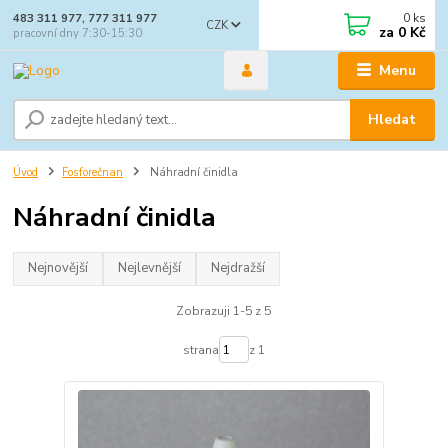
0
ks
483 311 977, 777 311 977
CZK
za
0 Kč
pracovní dny 7:30-15:30
Menu
Hledat
Úvod
Fosforečnan
Náhradní činidla
Náhradní činidla
Nejnovější
Nejlevnější
Nejdražší
Zobrazuji 1-5 z 5
strana
z 1