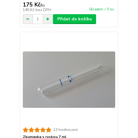
175 Kč
/
ks
Skladem > 5 ks
145 Kč
bez DPH
Přidat do košíku
13 hodnocení
Zkumavka s ryskou 7 ml