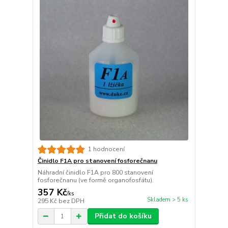
1 hodnocení
Činidlo F1A pro stanovení fosforečnanu
Náhradní činidlo F1A pro 800 stanovení
fosforečnanu (ve formě organofosfátu).
357 Kč
/
ks
Skladem > 5 ks
295 Kč
bez DPH
Přidat do košíku