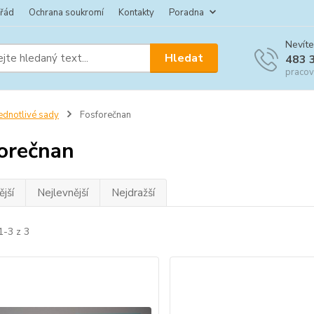
 řád
Ochrana soukromí
Kontakty
Poradna
Nevíte
Hledat
483 
pracov
ednotlivé sady
Fosforečnan
orečnan
jší
Nejlevnější
Nejdražší
1-3 z 3