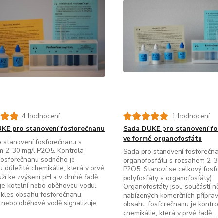
4 hodnocení
1 hodnocení
KE pro stanovení fosforečnanu
Sada DUKE pro stanovení f
ve formě organofosfátu
 stanovení fosforečnanu s
m 2-30 mg/l P2O5. Kontrola
Sada pro stanovení fosforečn
fosforečnanu sodného je
organofosfátu s rozsahem 2-3
u důležité chemikálie, která v prvé
P2O5. Stanoví se celkový fosfo
uží ke zvýšení pH a v druhé řadě
polyfosfáty a organofosfáty).
e kotelní nebo oběhovou vodu.
Organofosfáty jsou součástí n
okles obsahu fosforečnanu
nabízených komerčních příprav
í nebo oběhové vodě signalizuje
obsahu fosforečnanu je kontro
chemikálie, která v prvé řadě ..