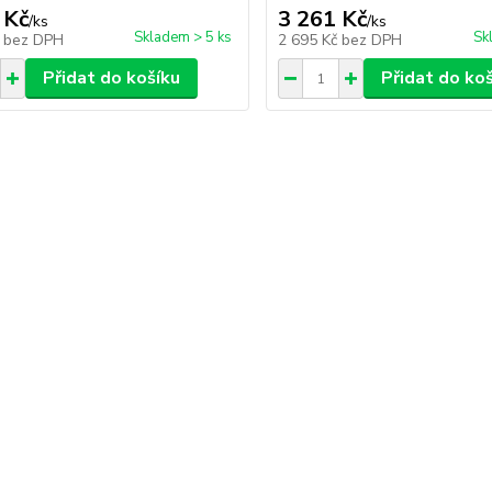
 Kč
3 261 Kč
/
ks
/
ks
Skladem > 5 ks
Sk
č
bez DPH
2 695 Kč
bez DPH
Přidat do košíku
Přidat do ko