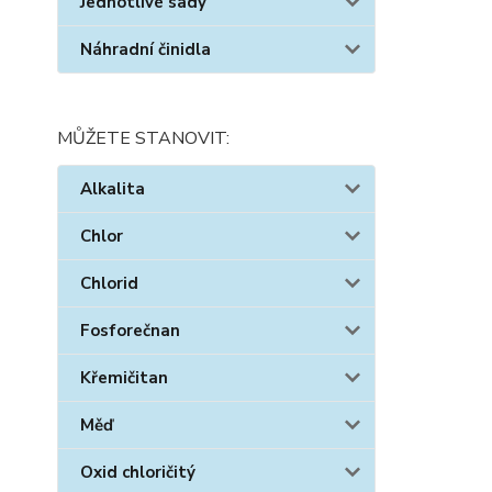
Jednotlivé sady
Náhradní činidla
MŮŽETE STANOVIT:
Alkalita
Chlor
Chlorid
Fosforečnan
Křemičitan
Měď
Oxid chloričitý