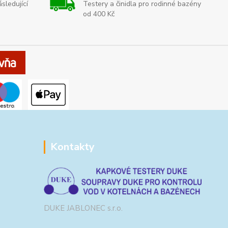
sledující
Testery a činidla pro rodinné bazény
od 400 Kč
Kontakty
DUKE JABLONEC s.r.o.