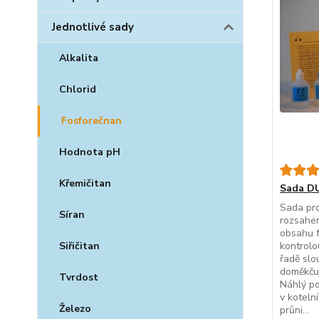
Jednotlivé sady
Alkalita
Chlorid
Fosforečnan
Hodnota pH
Křemičitan
Sada DU
Sada pro
Síran
rozsahe
obsahu 
kontrolo
Siřičitan
řadě slo
doměkčuj
Tvrdost
Náhlý p
v koteln
Železo
průni...