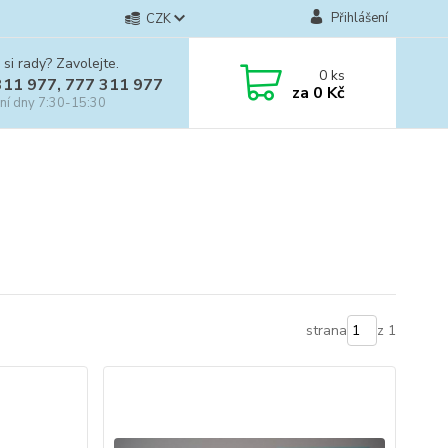
Přihlášení
CZK
 si rady? Zavolejte.
0
ks
311 977, 777 311 977
za
0 Kč
ní dny 7:30-15:30
strana
z 1