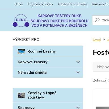
O nás
Doprava a platba
Obchodní podmínky
Reklamační
VÝROBKY PRO:
Úvod
J
Fosf
Rodinné bazény
Kapkové testery
Nejnově
Náhradní činidla
Zobrazuji 
Kotelny a topné
soustavy
Soupravy