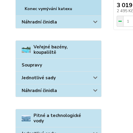
3 019
Konec vymývání katexu
2 495 K
Náhradní činidla
Veřejné bazény,
koupaliště
Soupravy
Jednotlivé sady
Náhradní činidla
Pitné a technologické
vody