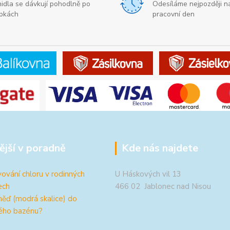
nidla se dávkují pohodlně po
Odesíláme nejpozději ná
pkách
pracovní den
ější v poradně
Kde nás najdete
ování chloru v rodinných
U Háskových vil 13
ech
466 02 Jablonec nad Nisou
měď (modrá skalice) do
ého bazénu?