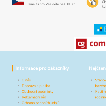
Či
Jsme tu pro Vás déle než 30 let
ka
Informace pro zákazníky
Nejčten
O nás
Stanov
Doprava a platba
bazén
Obchodní podmínky
Patří 
Reklamační řád
rodinn
Ochrana osobních údajů