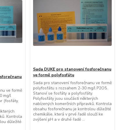
Sada DUKE pro stanovení fosforečnanu
ve formě polyfosfátu
osforečnanu
Sada pro stanovení fosforečnanu ve formě
polyfosfátu s rozsahem 2-30 mg/l P2O5.
anu ve formě
Stanoví se fosfáty a polyfosfáty.
0 mg/l
Polyfosfáty jsou součástí některých
r (fosfáty,
nabízených komerčních přípravků. Kontrola
obsahu fosforečnanu je kontrolou důležité
ěkterých
chemikálie, která v prvé řadě slouží ke
ků. Kontrola
zvýšení pH a v druhé řadě ...
lou důležité
.