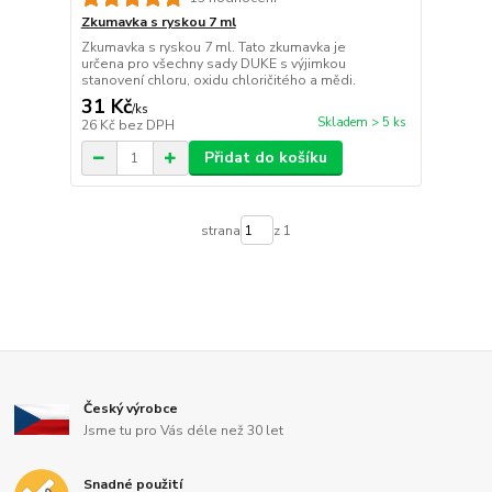
Zkumavka s ryskou 7 ml
Zkumavka s ryskou 7 ml. Tato zkumavka je
určena pro všechny sady DUKE s výjimkou
stanovení chloru, oxidu chloričitého a mědi.
31 Kč
/
ks
Skladem > 5 ks
26 Kč
bez DPH
Přidat do košíku
strana
z 1
Český výrobce
Jsme tu pro Vás déle než 30 let
Snadné použití