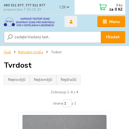
0
ks
483 311 977, 777 311 977
CZK
za
0 Kč
pracovní dny 7:30-15:30
Menu
Hledat
Úvod
Náhradní činidla
Tvrdost
Tvrdost
Nejnovější
Nejlevnější
Nejdražší
Zobrazuji 1-4 z 4
strana
z 1