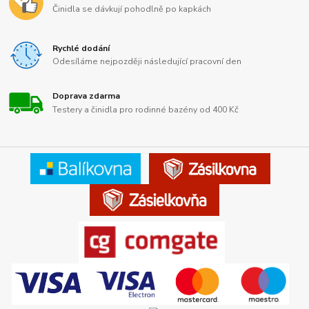
Činidla se dávkují pohodlně po kapkách
Rychlé dodání
Odesíláme nejpozději následující pracovní den
Doprava zdarma
Testery a činidla pro rodinné bazény od 400 Kč