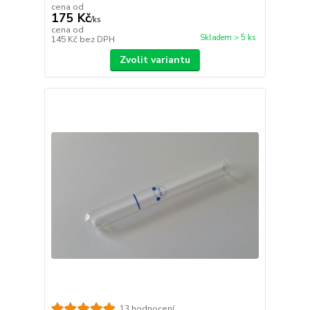
cena od
175 Kč
/
ks
cena od
Skladem > 5 ks
145 Kč
bez DPH
Zvolit variantu
13 hodnocení