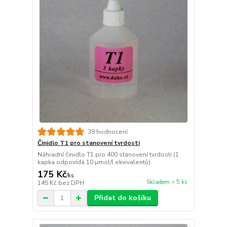
39 hodnocení
Činidlo T1 pro stanovení tvrdosti
Náhradní činidlo T1 pro 400 stanovení tvrdosti (1
kapka odpovídá 10 µmol/l ekvivalentů).
175 Kč
/
ks
Skladem > 5 ks
145 Kč
bez DPH
Přidat do košíku