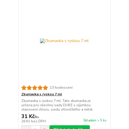
13 hodnocení
Zkumavka s ryskou 7 ml
Zkumavka s ryskou 7 ml. Tato zkumavka je
určena pro všechny sady DUKE s výjimkou
stanovení chloru, oxidu chloričitého a mědi.
31 Kč
/
ks
Skladem > 5 ks
26 Kč
bez DPH