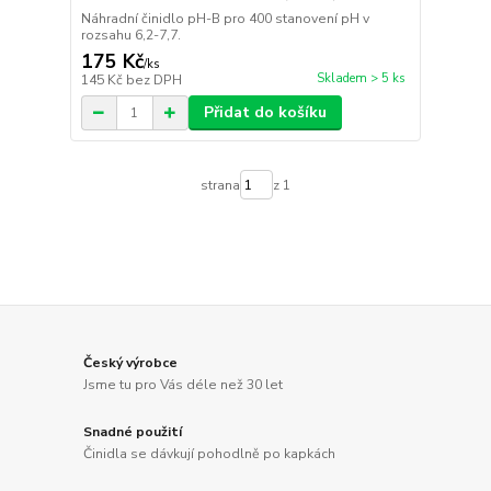
Náhradní činidlo pH-B pro 400 stanovení pH v
rozsahu 6,2-7,7.
175 Kč
/
ks
Skladem > 5 ks
145 Kč
bez DPH
Přidat do košíku
strana
z 1
Český výrobce
Jsme tu pro Vás déle než 30 let
Snadné použití
Činidla se dávkují pohodlně po kapkách