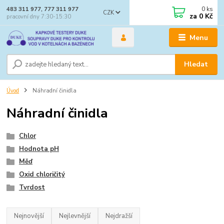
0
ks
483 311 977, 777 311 977
CZK
za
0 Kč
pracovní dny 7:30-15:30
Menu
Hledat
Úvod
Náhradní činidla
Náhradní činidla
Chlor
Hodnota pH
Měď
Oxid chloričitý
Tvrdost
Nejnovější
Nejlevnější
Nejdražší