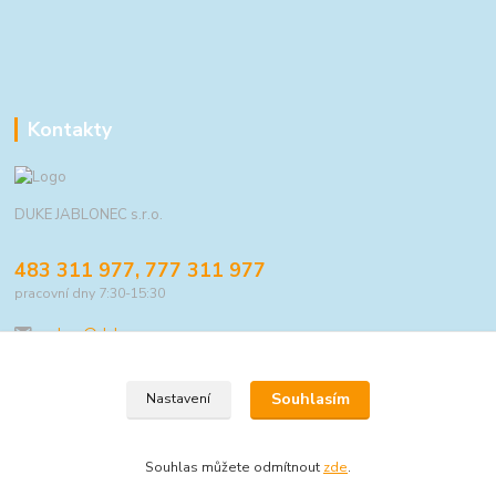
Kontakty
DUKE JABLONEC s.r.o.
483 311 977, 777 311 977
pracovní dny 7:30-15:30
eshop@duke.cz
Souhlasím
Nastavení
© 2021 DUKE JABLONEC s.r.o.
Souhlas můžete odmítnout
zde
.
Vytvořeno na
Eshop-rychle.cz