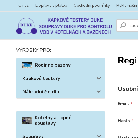
O nás
Doprava a platba
Obchodní podmínky
Reklamační
VÝROBKY PRO:
Regi
Rodinné bazény
Kapkové testery
Osobní
Náhradní činidla
Email
*
Kotelny a topné
Heslo
*
soustavy
Soupravy