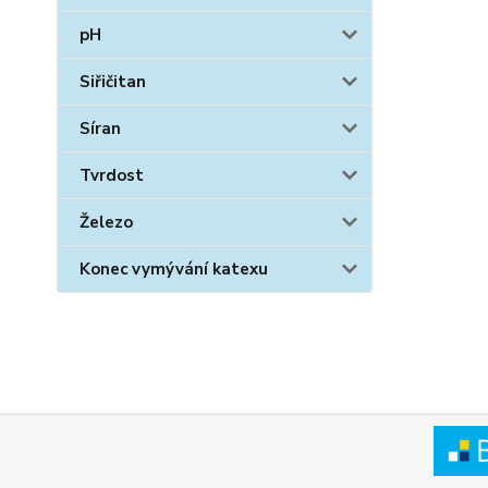
pH
Siřičitan
Síran
Tvrdost
Železo
Konec vymývání katexu