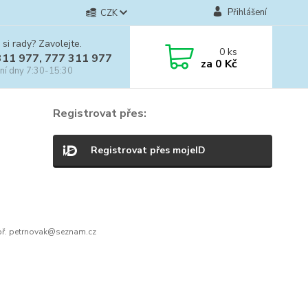
Přihlášení
CZK
 si rady? Zavolejte.
0
ks
311 977, 777 311 977
za
0 Kč
ní dny 7:30-15:30
Registrovat přes:
Registrovat přes mojeID
ř. petrnovak@seznam.cz