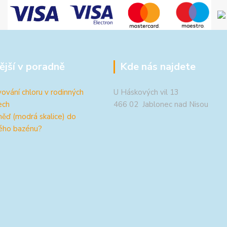
ější v poradně
Kde nás najdete
ování chloru v rodinných
U Háskových vil 13
ech
466 02 Jablonec nad Nisou
měď (modrá skalice) do
ého bazénu?