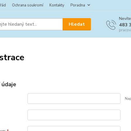
 řád
Ochrana soukromí
Kontakty
Poradna
Nevíte
Hledat
483 
pracov
strace
 údaje
Nap