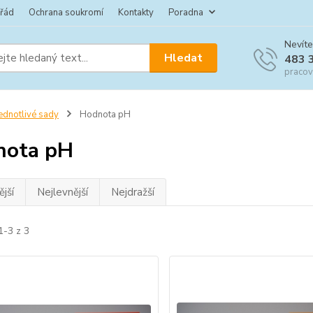
 řád
Ochrana soukromí
Kontakty
Poradna
Nevíte
Hledat
483 
pracov
ednotlivé sady
Hodnota pH
nota pH
jší
Nejlevnější
Nejdražší
1-3 z 3