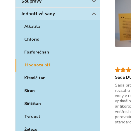
Soupravy
Jednotlivé sady
Alkalita
Chlorid
Fosforečnan
Hodnota pH
Sada DU
Křemičitan
Sada pro
rozsahu 
Síran
vody v r
optimáln
Siřičitan
antikoro
vnitřníc
Tvrdost
porovnán
standardy
Železo