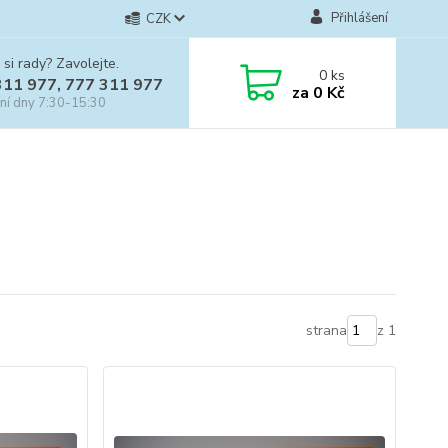
Přihlášení
CZK
 si rady? Zavolejte.
0
ks
311 977, 777 311 977
za
0 Kč
ní dny 7:30-15:30
strana
z 1