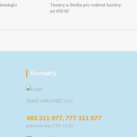
sledující
Testery a činidla pro rodinné bazény
od 400 Kč
Kontakty
DUKE JABLONEC s.r.o.
483 311 977, 777 311 977
pracovní dny 7:30-15:30