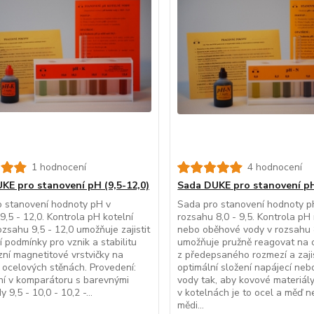
1 hodnocení
4 hodnocení
KE pro stanovení pH (9,5-12,0)
Sada DUKE pro stanovení pH
 stanovení hodnoty pH v
Sada pro stanovení hodnoty p
9,5 - 12,0. Kontrola pH kotelní
rozsahu 8,0 - 9,5. Kontrola pH
ozsahu 9,5 - 12,0 umožňuje zajistit
nebo oběhové vody v rozsahu 8
í podmínky pro vznik a stabilitu
umožňuje pružně reagovat na 
zní magnetitové vrstvičky na
z předepsaného rozmezí a zajis
h ocelových stěnách. Provedení:
optimální složení napájecí ne
í v komparátoru s barevnými
vody tak, aby kovové materiály
 9,5 - 10,0 - 10,2 -...
v kotelnách je to ocel a měď ne
mědi...