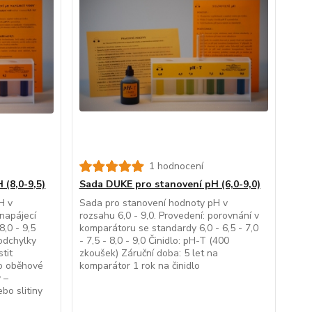
1 hodnocení
 (8,0-9,5)
Sada DUKE pro stanovení pH (6,0-9,0)
H v
Sada pro stanovení hodnoty pH v
 napájecí
rozsahu 6,0 - 9,0. Provedení: porovnání v
,0 - 9,5
komparátoru se standardy 6,0 - 6,5 - 7,0
odchylky
- 7,5 - 8,0 - 9,0 Činidlo: pH-T (400
tit
zkoušek) Záruční doba: 5 let na
bo oběhové
komparátor 1 rok na činidlo
 –
bo slitiny