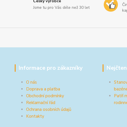
Český výrobce
Či
Jsme tu pro Vás déle než 30 let
ka
Informace pro zákazníky
Nejčten
O nás
Stanov
Doprava a platba
bazén
Obchodní podmínky
Patří 
Reklamační řád
rodinn
Ochrana osobních údajů
Kontakty