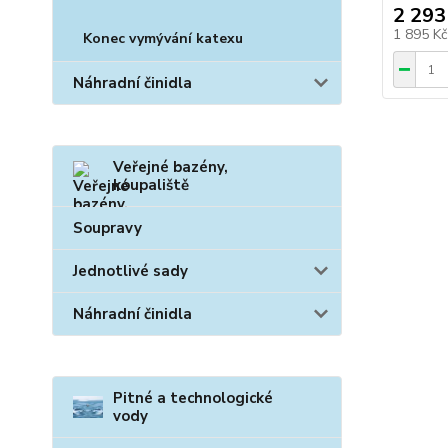
2 293
1 895 K
Konec vymývání katexu
Náhradní činidla
Veřejné bazény,
koupaliště
Soupravy
Jednotlivé sady
Náhradní činidla
Pitné a technologické
vody