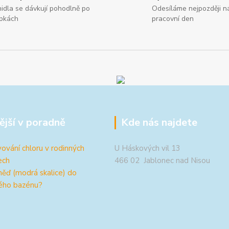
nidla se dávkují pohodlně po
Odesíláme nejpozději ná
pkách
pracovní den
ější v poradně
Kde nás najdete
ování chloru v rodinných
U Háskových vil 13
ech
466 02 Jablonec nad Nisou
měď (modrá skalice) do
ého bazénu?