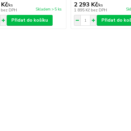
 Kč
2 293 Kč
/
ks
/
ks
Skladem > 5 ks
Sk
č
bez DPH
1 895 Kč
bez DPH
Přidat do košíku
Přidat do ko