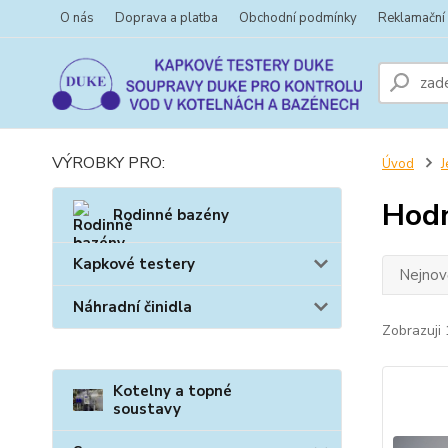
O nás
Doprava a platba
Obchodní podmínky
Reklamační
VÝROBKY PRO:
Úvod
J
Hod
Rodinné bazény
Kapkové testery
Nejnově
Náhradní činidla
Zobrazuji 
Kotelny a topné
soustavy