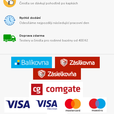
Činidla se dávkují pohodlně po kapkách
Rychlé dodání
Odesíláme nejpozději následující pracovní den
Doprava zdarma
Testery a činidla pro rodinné bazény od 400 Kč