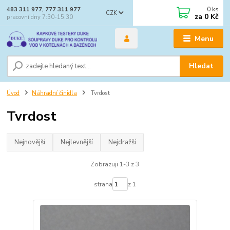
0
ks
483 311 977, 777 311 977
CZK
za
0 Kč
pracovní dny 7:30-15:30
Menu
Hledat
Úvod
Náhradní činidla
Tvrdost
Tvrdost
Nejnovější
Nejlevnější
Nejdražší
Zobrazuji 1-3 z 3
strana
z 1