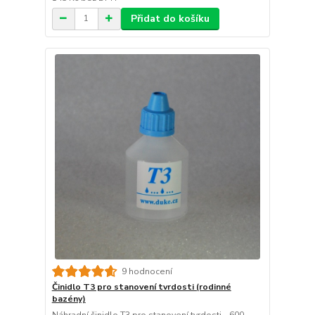
Přidat do košíku
9 hodnocení
Činidlo T3 pro stanovení tvrdosti (rodinné
bazény)