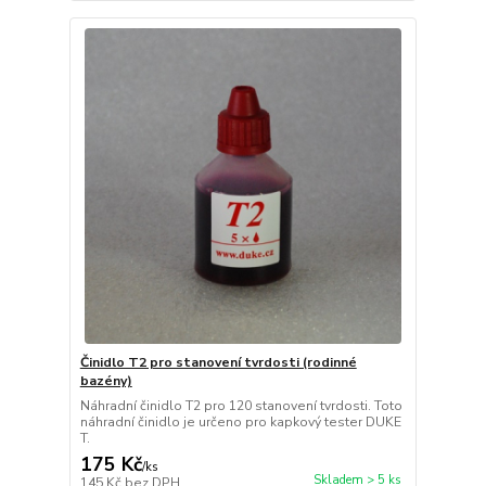
Činidlo T2 pro stanovení tvrdosti (rodinné
bazény)
Náhradní činidlo T2 pro 120 stanovení tvrdosti. Toto
náhradní činidlo je určeno pro kapkový tester DUKE
T.
175 Kč
/
ks
Skladem > 5 ks
145 Kč
bez DPH