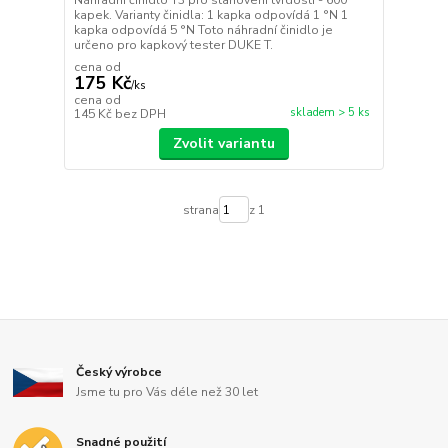
Náhradní činidlo T3 pro stanovení tvrdosti - 600
kapek. Varianty činidla: 1 kapka odpovídá 1 °N 1
kapka odpovídá 5 °N Toto náhradní činidlo je
určeno pro kapkový tester DUKE T.
cena od
175 Kč
/
ks
cena od
skladem > 5 ks
145 Kč
bez DPH
Zvolit variantu
strana
z 1
Český výrobce
Jsme tu pro Vás déle než 30 let
Snadné použití