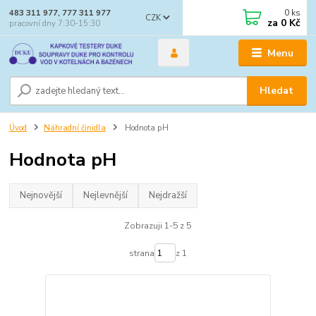
0
ks
483 311 977, 777 311 977
CZK
za
0 Kč
pracovní dny 7:30-15:30
Menu
Hledat
Úvod
Náhradní činidla
Hodnota pH
Hodnota pH
Nejnovější
Nejlevnější
Nejdražší
Zobrazuji 1-5 z 5
strana
z 1