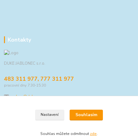
Kontakty
DUKE JABLONEC s.r.o.
483 311 977, 777 311 977
pracovní dny 7:30-15:30
eshop@duke.cz
Souhlasím
Nastavení
© 2021 DUKE JABLONEC s.r.o.
Souhlas můžete odmítnout
zde
.