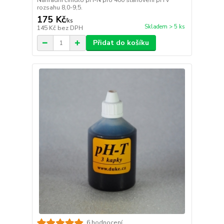
Náhradní činidlo pH-N pro 400 stanovení pH v
rozsahu 8,0-9,5.
175 Kč
/
ks
Skladem > 5 ks
145 Kč
bez DPH
Přidat do košíku
6 hodnocení