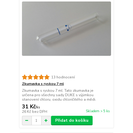
13 hodnocení
Zkumavka s ryskou 7 ml
Zkumavka s ryskou 7 ml. Tato zkumavka je
určena pro všechny sady DUKE s výjimkou
stanovení chloru, oxidu chloričitého a mědi.
31 Kč
/
ks
Skladem > 5 ks
26 Kč
bez DPH
Přidat do košíku