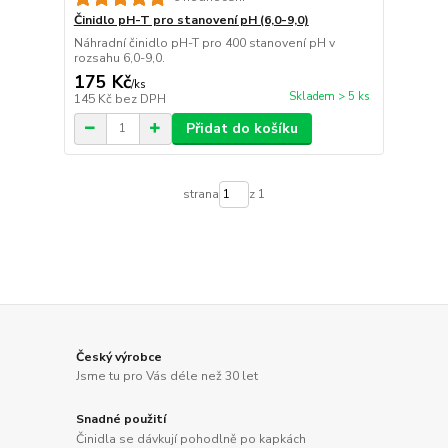
Činidlo pH-T pro stanovení pH (6,0-9,0)
Náhradní činidlo pH-T pro 400 stanovení pH v
rozsahu 6,0-9,0.
175 Kč
/
ks
Skladem > 5 ks
145 Kč
bez DPH
Přidat do košíku
strana
z 1
Český výrobce
Jsme tu pro Vás déle než 30 let
Snadné použití
Činidla se dávkují pohodlně po kapkách