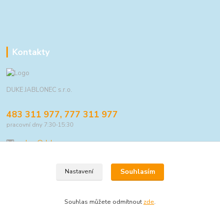
Kontakty
DUKE JABLONEC s.r.o.
483 311 977, 777 311 977
pracovní dny 7:30-15:30
eshop@duke.cz
Souhlasím
Nastavení
© 2021 DUKE JABLONEC s.r.o.
Souhlas můžete odmítnout
zde
.
Vytvořeno na
Eshop-rychle.cz