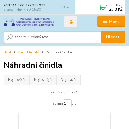
0
ks
483 311 977, 777 311 977
CZK
za
0 Kč
pracovní dny 7:30-15:30
Menu
Hledat
Úvod
Oxid chloričitý
Náhradní činidla
Náhradní činidla
Nejnovější
Nejlevnější
Nejdražší
Zobrazuji 1-5 z 5
strana
z 1