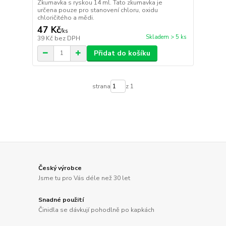
Zkumavka s ryskou 14 ml. Tato zkumavka je
určena pouze pro stanovení chloru, oxidu
chloričitého a mědi.
47 Kč
/
ks
Skladem > 5 ks
39 Kč
bez DPH
Přidat do košíku
strana
z 1
Český výrobce
Jsme tu pro Vás déle než 30 let
Snadné použití
Činidla se dávkují pohodlně po kapkách