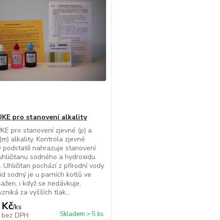
KE pro stanovení alkality
E pro stanovení zjevné (p) a
(m) alkality. Kontrola zjevné
 v podstatě nahrazuje stanovení
hličitanu sodného a hydroxidu
 Uhličitan pochází z přírodní vody
id sodný je u parních kotlů ve
ažen, i když se nedávkuje,
zniká za vyšších tlak...
 Kč
/
ks
Skladem > 5 ks
č
bez DPH