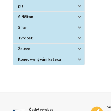
pH
Siřičitan
Síran
Tvrdost
Železo
Konec vymývání katexu
Sn
Český výrobce