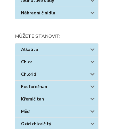
Jednotlivé sady
Náhradní činidla
MŮŽETE STANOVIT:
Alkalita
Chlor
Chlorid
Fosforečnan
Křemičitan
Měď
Oxid chloričitý