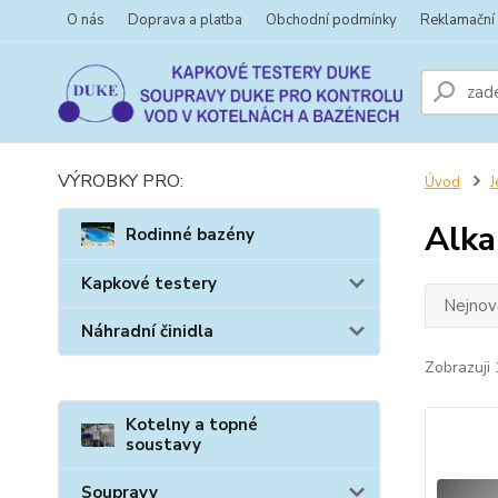
O nás
Doprava a platba
Obchodní podmínky
Reklamační
VÝROBKY PRO:
Úvod
J
Alka
Rodinné bazény
Kapkové testery
Nejnově
Náhradní činidla
Zobrazuji 
Kotelny a topné
soustavy
Soupravy