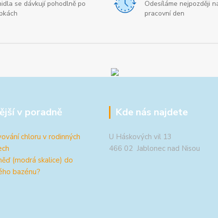
nidla se dávkují pohodlně po
Odesíláme nejpozději ná
pkách
pracovní den
ější v poradně
Kde nás najdete
ování chloru v rodinných
U Háskových vil 13
ech
466 02 Jablonec nad Nisou
měď (modrá skalice) do
ého bazénu?