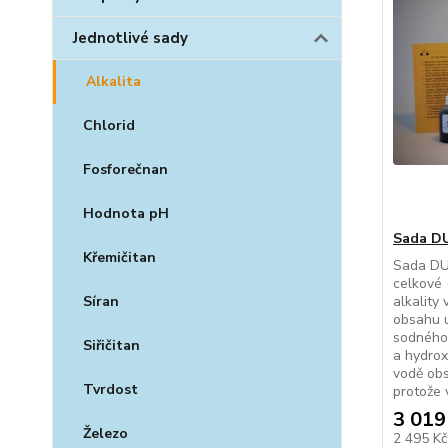
Jednotlivé sady
Alkalita
Chlorid
Fosforečnan
Hodnota pH
Sada DU
Křemičitan
Sada DUK
celkové 
alkality
Síran
obsahu u
sodného.
Siřičitan
a hydrox
vodě obs
Tvrdost
protože v
3 019
Železo
2 495 K