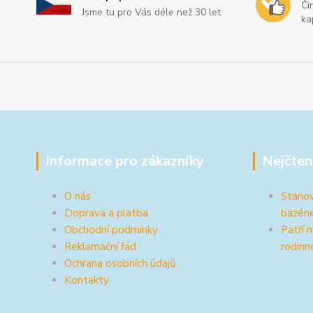
Či
Jsme tu pro Vás déle než 30 let
ka
Informace pro zákazníky
Nejčten
O nás
Stanov
Doprava a platba
bazén
Obchodní podmínky
Patří 
Reklamační řád
rodinn
Ochrana osobních údajů
Kontakty