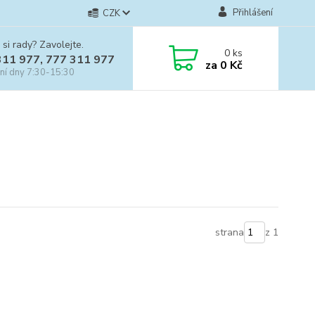
Přihlášení
CZK
 si rady? Zavolejte.
0
ks
311 977, 777 311 977
za
0 Kč
ní dny 7:30-15:30
strana
z 1