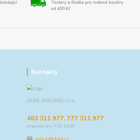
sledující
Testery a činidla pro rodinné bazény
od 400 Kč
Kontakty
DUKE JABLONEC s.r.o.
483 311 977, 777 311 977
pracovní dny 7:30-15:30
eshop@duke.cz