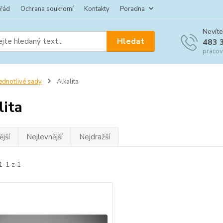
 řád
Ochrana soukromí
Kontakty
Poradna
Nevíte
Hledat
483 
pracov
ednotlivé sady
Alkalita
lita
jší
Nejlevnější
Nejdražší
1-1 z 1