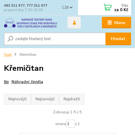
0
ks
483 311 977, 777 311 977
CZK
za
0 Kč
pracovní dny 7:30-15:30
Menu
Hledat
Úvod
Křemičitan
Křemičitan
Náhradní činidla
Nejnovější
Nejlevnější
Nejdražší
Zobrazuji 1-5 z 5
strana
z 1