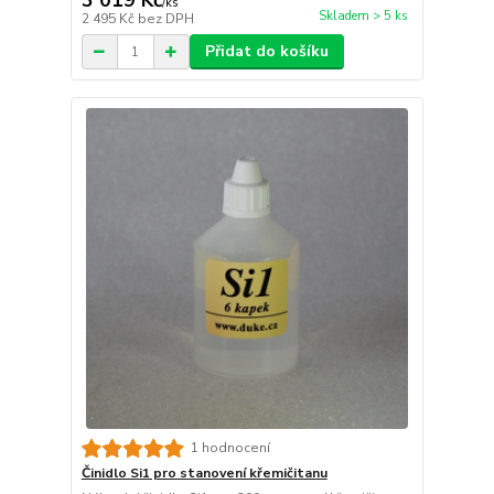
3 019 Kč
/
ks
Skladem > 5 ks
2 495 Kč
bez DPH
Přidat do košíku
1 hodnocení
Činidlo Si1 pro stanovení křemičitanu