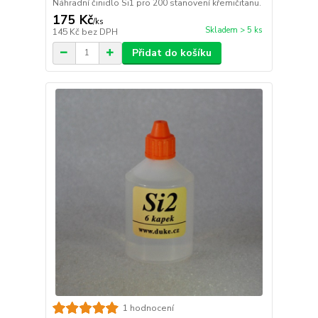
Náhradní činidlo Si1 pro 200 stanovení křemičitanu.
175 Kč
/
ks
Skladem > 5 ks
145 Kč
bez DPH
Přidat do košíku
1 hodnocení