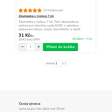
13 hodnocení
Zkumavka s ryskou 7 ml
Zkumavka s ryskou 7 ml. Tato zkumavka je
určena pro všechny sady DUKE s výjimkou
stanovení chloru, oxidu chloričitého a mědi.
31 Kč
/
ks
Skladem > 5 ks
26 Kč
bez DPH
Přidat do košíku
strana
z 1
Český výrobce
Jsme tu pro Vás déle než 30 let