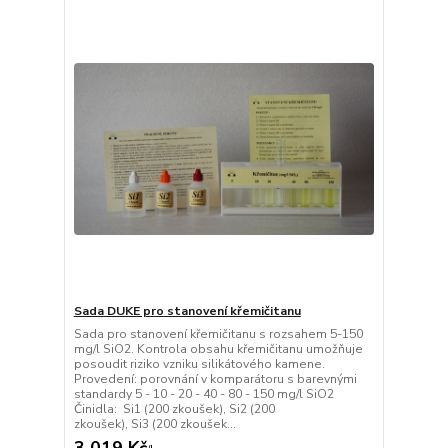
Sada DUKE pro stanovení křemičitanu
Sada pro stanovení křemičitanu s rozsahem 5-150
mg/l SiO2. Kontrola obsahu křemičitanu umožňuje
posoudit riziko vzniku silikátového kamene.
Provedení: porovnání v komparátoru s barevnými
standardy 5 - 10 - 20 - 40 - 80 - 150 mg/l SiO2
Činidla: Si1 (200 zkoušek), Si2 (200
zkoušek), Si3 (200 zkoušek...