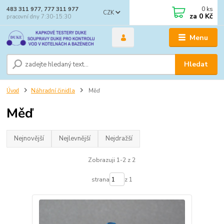
0
ks
483 311 977, 777 311 977
CZK
za
0 Kč
pracovní dny 7:30-15:30
Menu
Hledat
Úvod
Náhradní činidla
Měď
Měď
Nejnovější
Nejlevnější
Nejdražší
Zobrazuji 1-2 z 2
strana
z 1