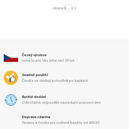
strana
z 1
Český výrobce
Jsme tu pro Vás déle než 30 let
Snadné použití
Činidla se dávkují pohodlně po kapkách
Rychlé dodání
Odesíláme nejpozději následující pracovní den
Doprava zdarma
Testery a činidla pro rodinné bazény od 400 Kč