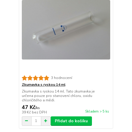
3 hodnocení
Zkumavka s ryskou 14 ml
Zkumavka s ryskou 14 ml. Tato zkumavka je
určena pouze pro stanovení chloru, oxidu
chloričitého a mědi.
47 Kč
/
ks
Skladem > 5 ks
39 Kč
bez DPH
Přidat do košíku