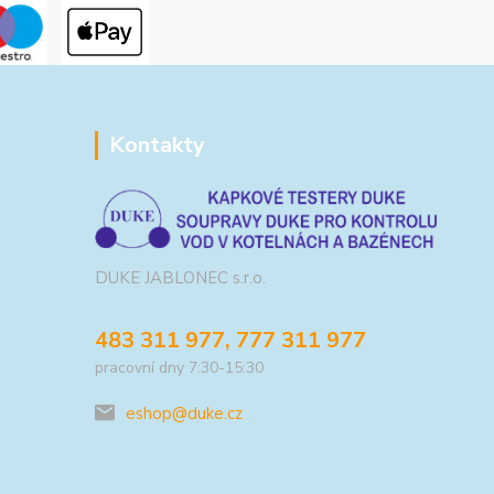
Kontakty
DUKE JABLONEC s.r.o.
483 311 977, 777 311 977
pracovní dny 7:30-15:30
eshop@duke.cz