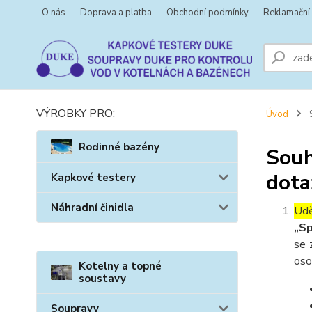
O nás
Doprava a platba
Obchodní podmínky
Reklamační
VÝROBKY PRO:
Úvod
S
Rodinné bazény
Souh
dota
Kapkové testery
Náhradní činidla
Udě
„Sp
se 
oso
Kotelny a topné
soustavy
Soupravy