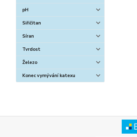
pH
Siřičitan
Síran
Tvrdost
Železo
Konec vymývání katexu