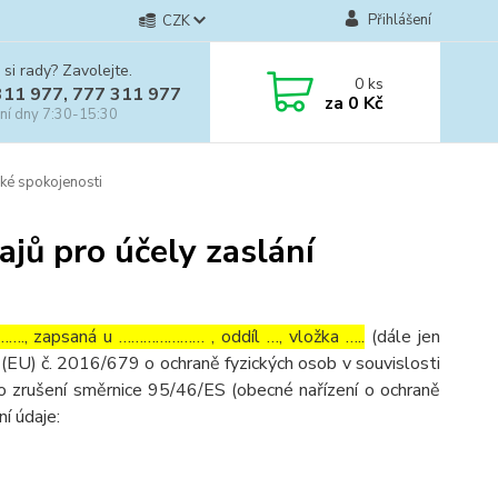
Přihlášení
CZK
 si rady? Zavolejte.
0
ks
311 977, 777 311 977
za
0 Kč
ní dny 7:30-15:30
ké spokojenosti
jů pro účely zaslání
…., zapsaná u ………………… , oddíl …, vložka …..
(dále jen
(EU) č. 2016/679 o ochraně fyzických osob v souvislosti
o zrušení směrnice 95/46/ES (obecné nařízení o ochraně
ní údaje: