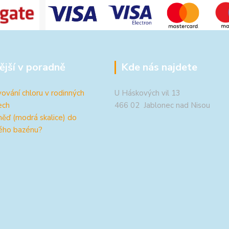
ější v poradně
Kde nás najdete
ování chloru v rodinných
U Háskových vil 13
ech
466 02 Jablonec nad Nisou
měď (modrá skalice) do
ého bazénu?