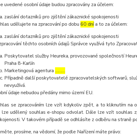
e uvedené osobní údaje budou zpracovány za účelem:
zaslání dotazníků pro zjištění zákaznické spokojenosti
hlas udělujete na zpracování po dobu
60 dní
a to za účelem:
zaslání dotazníků pro zjištění zákaznické spokojenosti
zpracování těchto osobních údajů Správce využívá tyto Zpracova
Poskytovatel služby Heureka, provozované společností Heurek
Praha 8-Karlín
Marketingová agentura
………
Případně další poskytovatelé zpracovatelských softwarů, služ
nevyužívá.
bní údaje nebudou předány mimo území EU.
hlas se zpracováním lze vzít kdykoliv zpět, a to kliknutím na 
 lze udělený souhlas e-shopu odvolat. Dále lze vzít souhlas z
kojenosti. V takovém případě se odhlásíte z odběru na straně 
měte, prosíme, na vědomí, že podle Nařízení máte právo: