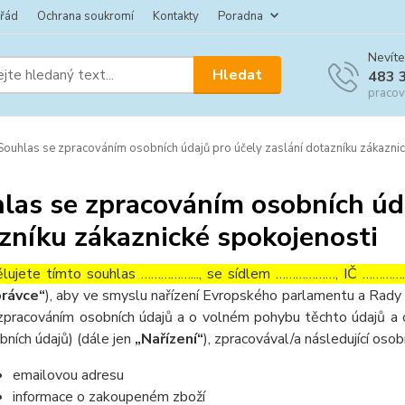
 řád
Ochrana soukromí
Kontakty
Poradna
Nevíte
Hledat
483 
pracov
ouhlas se zpracováním osobních údajů pro účely zaslání dotazníku zákaznic
las se zpracováním osobních úda
zníku zákaznické spokojenosti
lujete tímto souhlas ……………..., se sídlem ………………, IČ ……………
rávce“
), aby ve smyslu nařízení Evropského parlamentu a Rady 
zpracováním osobních údajů a o volném pohybu těchto údajů a 
bních údajů) (dále jen
„Nařízení“
), zpracovával/a následující osob
emailovou adresu
informace o zakoupeném zboží