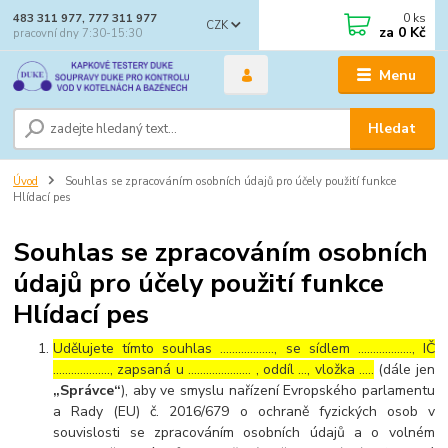
0
ks
483 311 977, 777 311 977
CZK
za
0 Kč
pracovní dny 7:30-15:30
Menu
Hledat
Úvod
Souhlas se zpracováním osobních údajů pro účely použití funkce
Hlídací pes
Souhlas se zpracováním osobních
údajů pro účely použití funkce
Hlídací pes
Udělujete tímto souhlas ……………..., se sídlem ………………, IČ
………………., zapsaná u ………………… , oddíl …, vložka …..
(dále jen
„Správce“
), aby ve smyslu nařízení Evropského parlamentu
a Rady (EU) č. 2016/679 o ochraně fyzických osob v
souvislosti se zpracováním osobních údajů a o volném