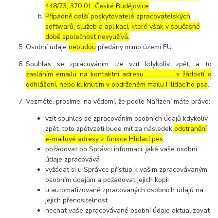
448/73, 370 01, České Budějovice
Případně další poskytovatelé zpracovatelských
softwarů, služeb a aplikací, které však v současné
době společnost nevyužívá.
Osobní údaje
nebudou
předány mimo území EU.
Souhlas se zpracováním lze vzít kdykoliv zpět, a to
zasláním emailu na kontaktní adresu ..……………. s žádostí o
odhlášení, nebo kliknutím v obdrženém mailu Hlídacího psa
.
Vezměte, prosíme, na vědomí, že podle Nařízení máte právo:
vzít souhlas se zpracováním osobních údajů kdykoliv
zpět, toto zpětvzetí bude mít za následek
odstranění
e-mailové adresy z funkce Hlídací pes
požadovat po Správci informaci, jaké vaše osobní
údaje zpracovává
vyžádat si u Správce přístup k vašim zpracovávaným
osobním údajům a požadovat jejich kopii
u automatizovaně zpracovaných osobních údajů na
jejich přenositelnost
nechat vaše zpracovávané osobní údaje aktualizovat