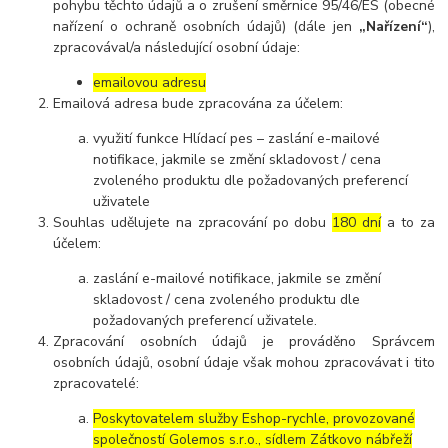
pohybu těchto údajů a o zrušení směrnice 95/46/ES (obecné
nařízení o ochraně osobních údajů) (dále jen
„Nařízení“
),
zpracovával/a následující osobní údaje:
emailovou adresu
Emailová adresa bude zpracována za účelem:
využití funkce Hlídací pes – zaslání e-mailové
notifikace, jakmile se změní skladovost / cena
zvoleného produktu dle požadovaných preferencí
uživatele
Souhlas udělujete na zpracování po dobu
180 dní
a to za
účelem:
zaslání e-mailové notifikace, jakmile se změní
skladovost / cena zvoleného produktu dle
požadovaných preferencí uživatele.
Zpracování osobních údajů je prováděno Správcem
osobních údajů, osobní údaje však mohou zpracovávat i tito
zpracovatelé:
Poskytovatelem služby Eshop-rychle, provozované
společností Golemos s.r.o., sídlem Zátkovo nábřeží