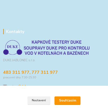
Kontakty
DUKE JABLONEC s.r.o.
483 311 977, 777 311 977
pracovní dny 7:30-15:30
eshop@duke.cz
Souhlasím
Nastavení