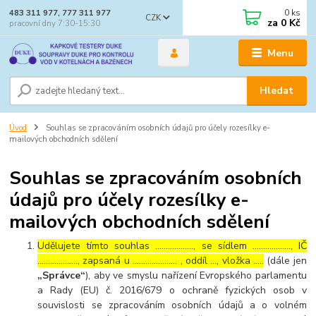
0
ks
483 311 977, 777 311 977
CZK
za
0 Kč
pracovní dny 7:30-15:30
Menu
Hledat
Úvod
Souhlas se zpracováním osobních údajů pro účely rozesílky e-
mailových obchodních sdělení
Souhlas se zpracováním osobních
údajů pro účely rozesílky e-
mailových obchodních sdělení
Udělujete tímto souhlas ……………..., se sídlem ………………, IČ
………………., zapsaná u ………………… , oddíl …, vložka …..
(dále jen
„Správce“
), aby ve smyslu nařízení Evropského parlamentu
a Rady (EU) č. 2016/679 o ochraně fyzických osob v
souvislosti se zpracováním osobních údajů a o volném