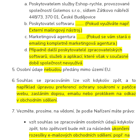
Poskytovatelem služby Eshop-rychle, provozované
společností Golemos s.r.o., sídlem Zátkovo nábřeží
448/73, 370 01, České Budějovice
Poskytovatel softwaru
……… (Pokud využíváte např.
Externí mailingový nástroj.)
Marketingová agentura
……… (Pokud se vám stará o
emailing kompletně marketingová agentura.)
Případně další poskytovatelé zpracovatelských
softwarů, služeb a aplikací, které však v současné
době společnost nevyužívá.
Osobní údaje
nebudou
předány mimo území EU.
Souhlas se zpracováním lze vzít kdykoliv zpět, a to
například úpravou preferencí ochrany soukromí v patičce
webu, zasláním dopisu, emailu nebo proklikem na odkaz
v obchodním sdělení
.
Vezměte, prosíme, na vědomí, že podle Nařízení máte právo:
vzít souhlas se zpracováním osobních údajů kdykoliv
zpět, toto zpětvzetí bude mít za následek
ukončení
rozesílky e-mailových obchodních sdělení, popř. na