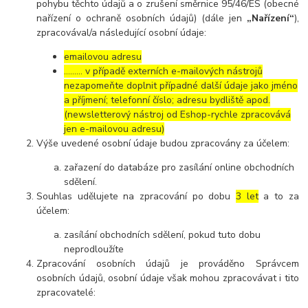
pohybu těchto údajů a o zrušení směrnice 95/46/ES (obecné
nařízení o ochraně osobních údajů) (dále jen
„Nařízení“
),
zpracovával/a následující osobní údaje:
emailovou adresu
……… v případě externích e-mailových nástrojů
nezapomeňte doplnit případné další údaje jako jméno
a příjmení; telefonní číslo; adresu bydliště apod.
(newsletterový nástroj od Eshop-rychle zpracovává
jen e-mailovou adresu)
Výše uvedené osobní údaje budou zpracovány za účelem:
zařazení do databáze pro zasílání online obchodních
sdělení.
Souhlas udělujete na zpracování po dobu
3 let
a to za
účelem:
zasílání obchodních sdělení, pokud tuto dobu
neprodloužíte
Zpracování osobních údajů je prováděno Správcem
osobních údajů, osobní údaje však mohou zpracovávat i tito
zpracovatelé: