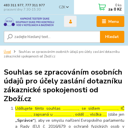
0
ks
483 311 977, 777 311 977
CZK
za
0 Kč
pracovní dny 7:30-15:30
Menu
Hledat
Úvod
Souhlas se zpracováním osobních údajů pro účely zaslání dotazníku
zákaznické spokojenosti od Zboží.cz
Souhlas se zpracováním osobních
údajů pro účely zaslání dotazníku
zákaznické spokojenosti od
Zboží.cz
Udělujete tímto souhlas ……………..., se sídlem ………………, IČ
………………., zapsaná u ………………… , oddíl …, vložka …..
(dále jen
„Správce“
), aby ve smyslu nařízení Evropského parlamentu
a Rady (EU) č. 2016/679 o ochraně fyzických osob v