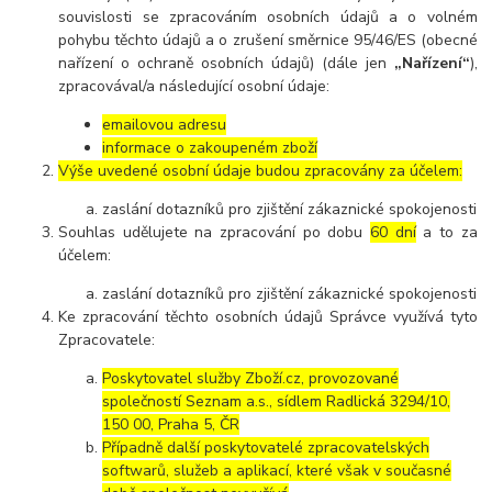
souvislosti se zpracováním osobních údajů a o volném
pohybu těchto údajů a o zrušení směrnice 95/46/ES (obecné
nařízení o ochraně osobních údajů) (dále jen
„Nařízení“
),
zpracovával/a následující osobní údaje:
emailovou adresu
informace o zakoupeném zboží
Výše uvedené osobní údaje budou zpracovány za účelem:
zaslání dotazníků pro zjištění zákaznické spokojenosti
Souhlas udělujete na zpracování po dobu
60 dní
a to za
účelem:
zaslání dotazníků pro zjištění zákaznické spokojenosti
Ke zpracování těchto osobních údajů Správce využívá tyto
Zpracovatele:
Poskytovatel služby Zboží.cz, provozované
společností Seznam a.s., sídlem Radlická 3294/10,
150 00, Praha 5, ČR
Případně další poskytovatelé zpracovatelských
softwarů, služeb a aplikací, které však v současné