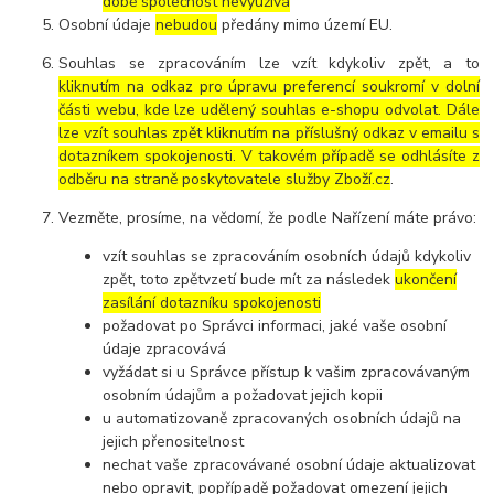
době společnost nevyužívá
Osobní údaje
nebudou
předány mimo území EU.
Souhlas se zpracováním lze vzít kdykoliv zpět, a to
kliknutím na odkaz pro úpravu preferencí soukromí v dolní
části webu, kde lze udělený souhlas e-shopu odvolat. Dále
lze vzít souhlas zpět kliknutím na příslušný odkaz v emailu s
dotazníkem spokojenosti. V takovém případě se odhlásíte z
odběru na straně poskytovatele služby Zboží.cz
.
Vezměte, prosíme, na vědomí, že podle Nařízení máte právo:
vzít souhlas se zpracováním osobních údajů kdykoliv
zpět, toto zpětvzetí bude mít za následek
ukončení
zasílání dotazníku spokojenosti
požadovat po Správci informaci, jaké vaše osobní
údaje zpracovává
vyžádat si u Správce přístup k vašim zpracovávaným
osobním údajům a požadovat jejich kopii
u automatizovaně zpracovaných osobních údajů na
jejich přenositelnost
nechat vaše zpracovávané osobní údaje aktualizovat
nebo opravit, popřípadě požadovat omezení jejich