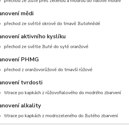
přechod ze žluté přes zelenou a modrou do fialově modré
anovení mědi
přechod ze světlé okrové do tmavě žlutohnědé
anovení aktivního kyslíku
přechod ze světle žluté do sytě oranžové
anovení PHMG
přechod z oranžovorůžové do tmavší růžové
anovení tvrdosti
titrace po kapkách z růžovofialového do modrého zbarvení
anovení alkality
titrace po kapkách z modrozeleného do žlutého zbarvení