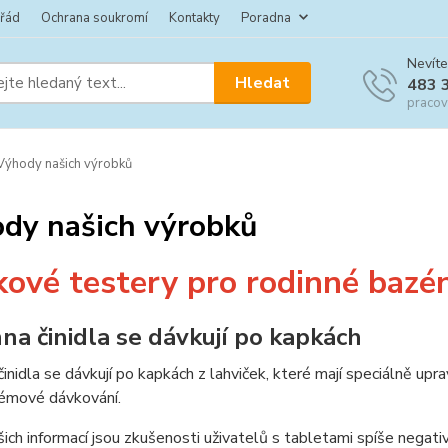
 řád
Ochrana soukromí
Kontakty
Poradna
Nevíte
Hledat
483 
pracov
ýhody našich výrobků
dy našich výrobků
ové testery pro rodinné bazé
na činidla se dávkují po kapkách
inidla se dávkují po kapkách z lahviček, které mají speciálně upr
émové dávkování.
ich informací jsou zkušenosti uživatelů s tabletami spíše negativn