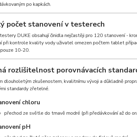
 dávkovaným po kapkách.
ý počet stanovení v testerech
estery DUKE obsahují činidla nejčastěji pro 120 stanovení - krom
 při kontrole kvality vody uživatel omezen počtem tablet přípa
a pouze 10-20.
á rozlišitelnost porovnávacích standa
im dlouholetým zkušenostem, kvalitnímu vývoji a důkladně prop
ými standardy zřetelné.
anovení chloru
přechod ze světle do tmavě modré (při předávkování až do or
anovení pH