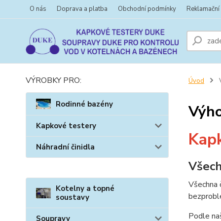
O nás
Doprava a platba
Obchodní podmínky
Reklamační
VÝROBKY PRO:
Úvod
V
Rodinné bazény
Výho
Kapkové testery
Kapk
Náhradní činidla
Všech
Všechna č
Kotelny a topné
bezprobl
soustavy
Podle naš
Soupravy