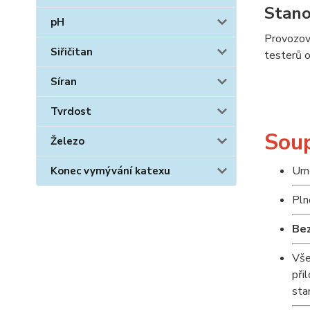
Stano
pH
Provozova
Siřičitan
testerů o
Síran
Tvrdost
Soup
Železo
Umo
Konec vymývání katexu
Pl
Bez
Vše
při
sta