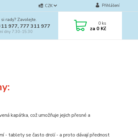
Přihlášení
CZK
 si rady? Zavolejte.
0
ks
311 977, 777 311 977
za
0 Kč
ní dny 7:30-15:30
ny:
avená kapátka, což umožňuje jejich přesné a
í - tablety se často drolí - a proto dávají přednost