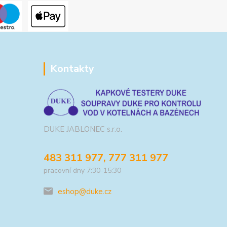
Kontakty
DUKE JABLONEC s.r.o.
483 311 977, 777 311 977
pracovní dny 7:30-15:30
eshop@duke.cz