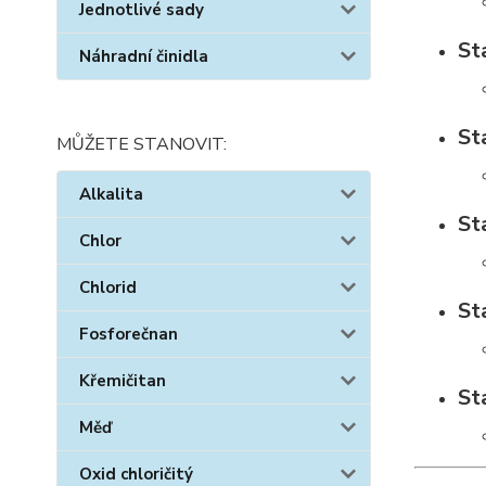
Jednotlivé sady
St
Náhradní činidla
St
MŮŽETE STANOVIT:
Alkalita
St
Chlor
Chlorid
St
Fosforečnan
Křemičitan
St
Měď
Oxid chloričitý