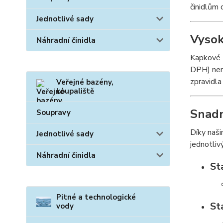
činidlům
Jednotlivé sady
Vysok
Náhradní činidla
Kapkové t
DPH) není
zpravidl
Veřejné bazény,
koupaliště
Snadn
Soupravy
Díky naš
Jednotlivé sady
jednotliv
Náhradní činidla
St
Pitné a technologické
St
vody