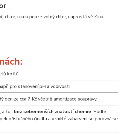
or
 chlor, nikoli pouze volný chlor; naprostá většina
nách:
elů kotlů.
apř. pro stanovení pH a vodivosti.
dý den za cca 7 Kč včetně amortizace soupravy.
 a to i
bez sebemenších znalostí chemie
. Podle
ek příslušného činidla a vzniklé zabarvení se porovná se