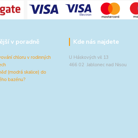
ější v poradně
Kde nás najdete
ování chloru v rodinných
U Háskových vil 13
ech
466 02 Jablonec nad Nisou
měď (modrá skalice) do
ého bazénu?