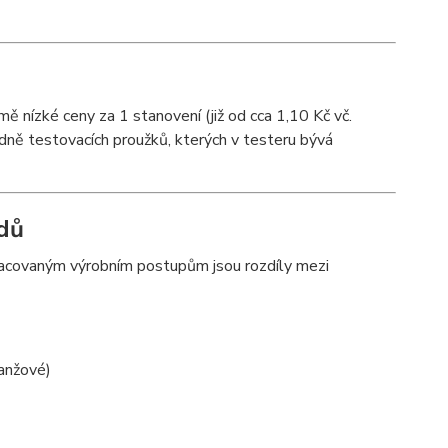
ě nízké ceny za 1 stanovení (již od cca 1,10 Kč vč.
dně testovacích proužků, kterých v testeru bývá
rdů
racovaným výrobním postupům jsou rozdíly mezi
anžové)