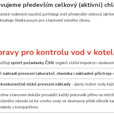
vujeme především celkový (aktivní) chl
telé rodinných bazénů potřebují znát především celkový (aktivní)
bsahuje činidla pouze pro stanovení volného chloru.
ravy pro kontrolu vod v kotel
žňují
splnit požadavky ČSN
, orgánů státní inspekce i dodavat
ně
nahradí provozní laboratoř, chemika i nákladné přístroje
n
konkurenčně nízké provozní náklady
- úplný rozbor vody kaž
chna stanovení dokáže provádět každý pracovník přímo na místě,
loženého návodu se ke vzorku vody ve zkumavce přidá několik kap
ndardy v komparátoru.