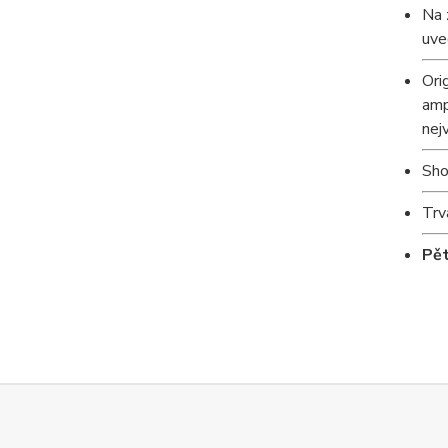
Na 
uve
Ori
amp
nej
Sh
Trv
Pět