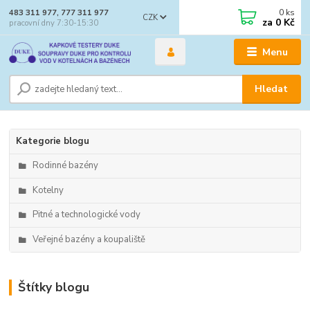
0
ks
483 311 977, 777 311 977
CZK
za
0 Kč
pracovní dny 7:30-15:30
Menu
Hledat
Kategorie blogu
Rodinné bazény
Kotelny
Pitné a technologické vody
Veřejné bazény a koupaliště
Štítky blogu