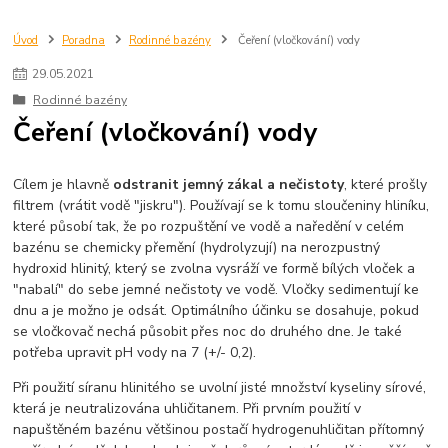
Úvod
Poradna
Rodinné bazény
Čeření (vločkování) vody
29
.
05
.
2021
Rodinné bazény
Čeření (vločkování) vody
Cílem je hlavně
odstranit jemný zákal a nečistoty
, které prošly
filtrem (vrátit vodě "jiskru"). Používají se k tomu sloučeniny hliníku,
které působí tak, že po rozpuštění ve vodě a naředění v celém
bazénu se chemicky přemění (hydrolyzují) na nerozpustný
hydroxid hlinitý, který se zvolna vysráží ve formě bílých vloček a
"nabalí" do sebe jemné nečistoty ve vodě. Vločky sedimentují ke
dnu a je možno je odsát. Optimálního účinku se dosahuje, pokud
se vločkovač nechá působit přes noc do druhého dne. Je také
potřeba upravit pH vody na 7 (+/- 0,2).
Při použití síranu hlinitého se uvolní jisté množství kyseliny sírové,
která je neutralizována uhličitanem. Při prvním použití v
napuštěném bazénu většinou postačí hydrogenuhličitan přítomný