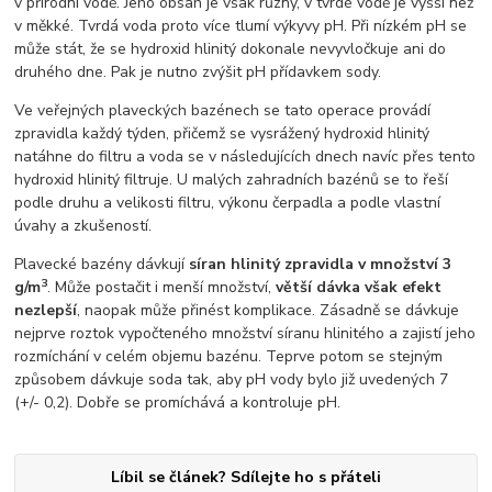
v přírodní vodě. Jeho obsah je však různý, v tvrdé vodě je vyšší než
v měkké. Tvrdá voda proto více tlumí výkyvy pH. Při nízkém pH se
může stát, že se hydroxid hlinitý dokonale nevyvločkuje ani do
druhého dne. Pak je nutno zvýšit pH přídavkem sody.
Ve veřejných plaveckých bazénech se tato operace provádí
zpravidla každý týden, přičemž se vysrážený hydroxid hlinitý
natáhne do filtru a voda se v následujících dnech navíc přes tento
hydroxid hlinitý filtruje. U malých zahradních bazénů se to řeší
podle druhu a velikosti filtru, výkonu čerpadla a podle vlastní
úvahy a zkušeností.
Plavecké bazény dávkují
síran hlinitý zpravidla v množství 3
3
g/m
. Může postačit i menší množství,
větší dávka však efekt
nezlepší
, naopak může přinést komplikace. Zásadně se dávkuje
nejprve roztok vypočteného množství síranu hlinitého a zajistí jeho
rozmíchání v celém objemu bazénu. Teprve potom se stejným
způsobem dávkuje soda tak, aby pH vody bylo již uvedených 7
(+/- 0,2). Dobře se promíchává a kontroluje pH.
Líbil se článek? Sdílejte ho s přáteli