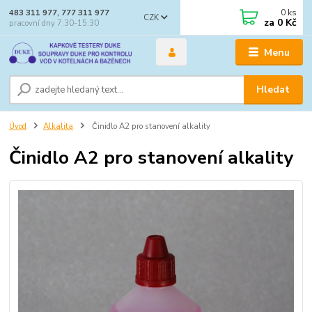
0
ks
483 311 977, 777 311 977
CZK
za
0 Kč
pracovní dny 7:30-15:30
Menu
Hledat
Úvod
Alkalita
Činidlo A2 pro stanovení alkality
Činidlo A2 pro stanovení alkality