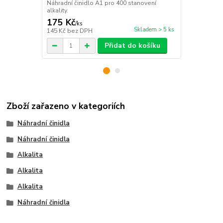
Náhradní činidlo A1 pro 400 stanovení
Náhradní čin
alkality.
celkové alkal
175 Kč
175 Kč
/
ks
/
ks
Skladem > 5 ks
145 Kč
bez DPH
145 Kč
bez 
Přidat do košíku
Zboží zařazeno v kategoriích
Náhradní činidla
Náhradní činidla
Alkalita
Alkalita
Alkalita
Náhradní činidla