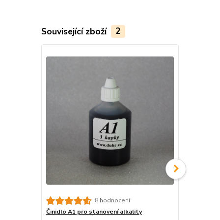
Související zboží
2
8 hodnocení
Činidlo A1 pro stanovení alkality
Činidlo Am p