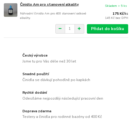
Činidlo Am pro stanovení alkality
Skladem > 5 ks
Náhradní činidlo Am pro 400 stanovení celkové
175 Kč
/
ks
alkality.
145 Kč
bez DPH
Přidat do košíku
Český výrobce
Jsme tu pro Vás déle než 30 let
Snadné použití
Činidla se dávkují pohodlně po kapkách
Rychlé dodání
Odesíláme nejpozději následující pracovní den
Doprava zdarma
Testery a činidla pro rodinné bazény od 400 Kč