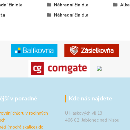
dní činidla
Náhradní činidla
Alka
ita
Náhradní činidla
ější v poradně
Kde nás najdete
ování chloru v rodinných
U Háskových vil 13
ech
466 02 Jablonec nad Nisou
měď (modrá skalice) do