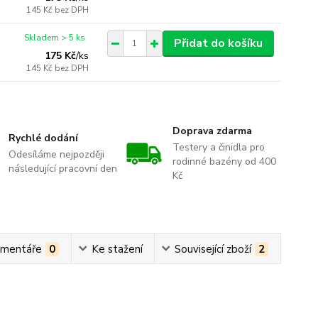
145 Kč
bez DPH
Skladem > 5 ks
Přidat do košíku
175 Kč
/
ks
145 Kč
bez DPH
Doprava zdarma
Rychlé dodání
Testery a činidla pro
Odesíláme nejpozději
rodinné bazény od 400
následující pracovní den
Kč
mentáře
0
Ke stažení
Související zboží
2