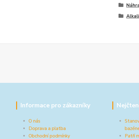
Náhra
Alkal
Informace pro zákazníky
Nejčten
O nás
Stanov
Doprava a platba
bazén
Obchodní podmínky
Patří 