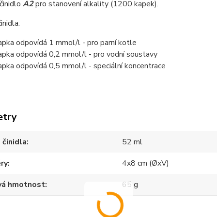
činidlo
A2
pro stanovení alkality (1200 kapek).
inidla:
apka odpovídá 1 mmol/l - pro parní kotle
apka odpovídá 0,2 mmol/l - pro vodní soustavy
apka odpovídá 0,5 mmol/l - speciální koncentrace
etry
činidla
52 ml
ry
4x8 cm (ØxV)
vá hmotnost
65 g