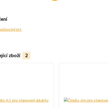
žení
čnostní list
jící zboží
2