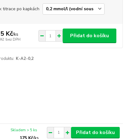
k titrace po kapkách
5 Kč
/
ks
Přidat do košíku
 Kč
bez DPH
roduktu:
K-A2-0,2
Skladem > 5 ks
Přidat do košíku
175 Kč
/
ks