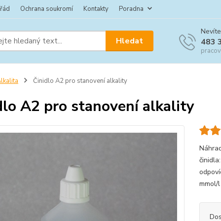
 řád
Ochrana soukromí
Kontakty
Poradna
Nevíte
Hledat
483 
pracov
lkalita
Činidlo A2 pro stanovení alkality
dlo A2 pro stanovení alkality
Náhrad
činidl
odpoví
mmol/l
Dos