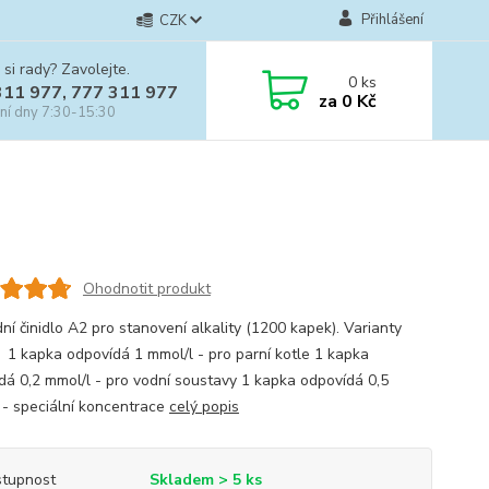
Přihlášení
CZK
 si rady? Zavolejte.
0
ks
311 977, 777 311 977
za
0 Kč
ní dny 7:30-15:30
Ohodnotit produkt
ní činidlo A2 pro stanovení alkality (1200 kapek). Varianty
a: 1 kapka odpovídá 1 mmol/l - pro parní kotle 1 kapka
dá 0,2 mmol/l - pro vodní soustavy 1 kapka odpovídá 0,5
 - speciální koncentrace
celý popis
tupnost
Skladem > 5 ks