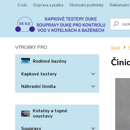
O nás
Doprava a platba
Obchodní podmínky
Reklamační
VÝROBKY PRO:
Úvod
A
Čini
Rodinné bazény
Kapkové testery
Náhradní činidla
Kotelny a topné
soustavy
Soupravy