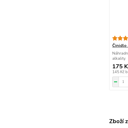
Činidlo
Náhradní
alkality.
175 K
145 Kč
b
Zboží 