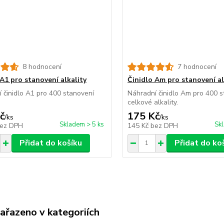
8 hodnocení
7 hodnocení
 A1 pro stanovení alkality
Činidlo Am pro stanovení al
 činidlo A1 pro 400 stanovení
Náhradní činidlo Am pro 400 s
celkové alkality.
č
175 Kč
/
ks
/
ks
Skladem > 5 ks
Sk
ez DPH
145 Kč
bez DPH
Přidat do košíku
Přidat do ko
zařazeno v kategoriích