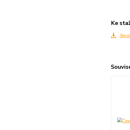
Ke sta
Bezpe
Souvise