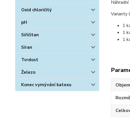
Náhradní 
Oxid chloričitý
Varianty č
pH
1 k
1 k
Siřičitan
1 k
Síran
Tvrdost
Param
Železo
Objem 
Konec vymývání katexu
Rozmě
Celko