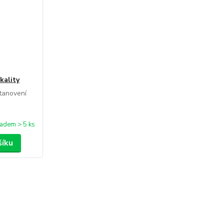
kality
tanovení
ladem > 5 ks
šíku