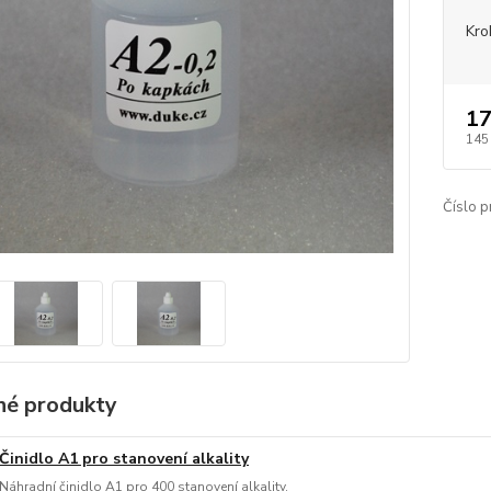
Kro
17
145
Číslo p
é produkty
Činidlo A1 pro stanovení alkality
Náhradní činidlo A1 pro 400 stanovení alkality.