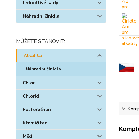
Jednotlivé sady
Náhradní činidla
MŮŽETE STANOVIT:
Alkalita
Náhradní činidla
Chlor
Chlorid
Kompl
Fosforečnan
Křemičitan
Komple
Měď