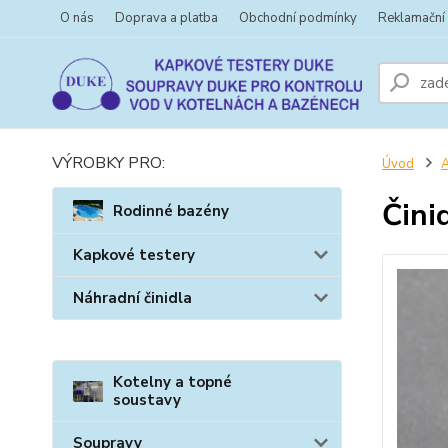
O nás
Doprava a platba
Obchodní podmínky
Reklamační
VÝROBKY PRO:
Úvod
A
Čini
Rodinné bazény
Kapkové testery
Náhradní činidla
Kotelny a topné
soustavy
Soupravy