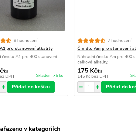
8 hodnocení
7 hodnocení
 A1 pro stanovení alkality
Činidlo Am pro stanovení al
 činidlo A1 pro 400 stanovení
Náhradní činidlo Am pro 400 s
celkové alkality.
č
175 Kč
/
ks
/
ks
Skladem > 5 ks
Sk
ez DPH
145 Kč
bez DPH
Přidat do košíku
Přidat do ko
zařazeno v kategoriích