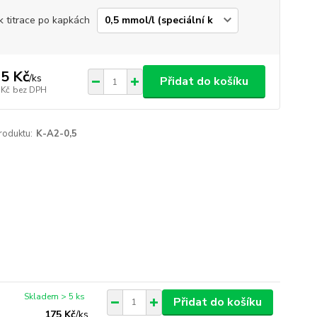
k titrace po kapkách
5 Kč
/
ks
Přidat do košíku
 Kč
bez DPH
roduktu:
K-A2-0,5
Skladem > 5 ks
Přidat do košíku
175 Kč
/
ks