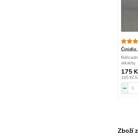
Činidlo
Náhradní
alkality.
175 K
145 Kč
b
Zboží 