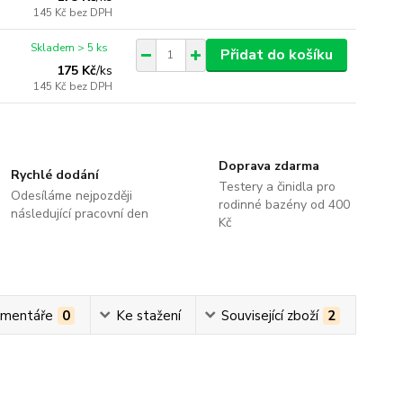
145 Kč
bez DPH
Skladem > 5 ks
Přidat do košíku
175 Kč
/
ks
145 Kč
bez DPH
Doprava zdarma
Rychlé dodání
Testery a činidla pro
Odesíláme nejpozději
rodinné bazény od 400
následující pracovní den
Kč
mentáře
0
Ke stažení
Související zboží
2