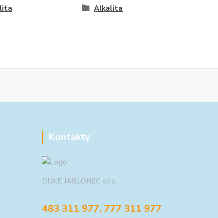
lita
Alkalita
Kontakty
DUKE JABLONEC s.r.o.
483 311 977, 777 311 977