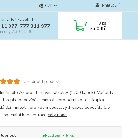
Přihlášení
CZK
 si rady? Zavolejte.
0
ks
311 977, 777 311 977
za
0 Kč
ní dny 7:30-15:30
Ohodnotit produkt
ní činidlo A2 pro stanovení alkality (1200 kapek). Varianty
a: 1 kapka odpovídá 1 mmol/l - pro parní kotle 1 kapka
dá 0,2 mmol/l - pro vodní soustavy 1 kapka odpovídá 0,5
 - speciální koncentrace
celý popis
tupnost
Skladem > 5 ks