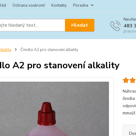
 řád
Ochrana soukromí
Kontakty
Poradna
Nevíte
Hledat
483 
pracov
lkalita
Činidlo A2 pro stanovení alkality
dlo A2 pro stanovení alkality
Náhrad
činidl
odpoví
mmol/l
Dos