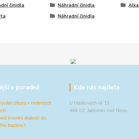
dní činidla
Náhradní činidla
Alka
ita
Náhradní činidla
ější v poradně
Kde nás najdete
ování chloru v rodinných
U Háskových vil 13
ech
466 02 Jablonec nad Nisou
měď (modrá skalice) do
ého bazénu?