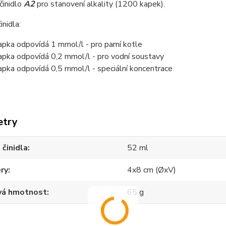
činidlo
A2
pro stanovení alkality (1200 kapek).
inidla:
apka odpovídá 1 mmol/l - pro parní kotle
apka odpovídá 0,2 mmol/l - pro vodní soustavy
apka odpovídá 0,5 mmol/l - speciální koncentrace
etry
činidla
52 ml
ry
4x8 cm (ØxV)
vá hmotnost
65 g