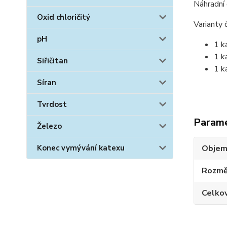
Náhradní 
Oxid chloričitý
Varianty č
pH
1 k
1 k
Siřičitan
1 k
Síran
Tvrdost
Param
Železo
Objem 
Konec vymývání katexu
Rozmě
Celko