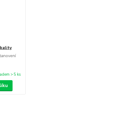
kality
tanovení
ladem > 5 ks
šíku