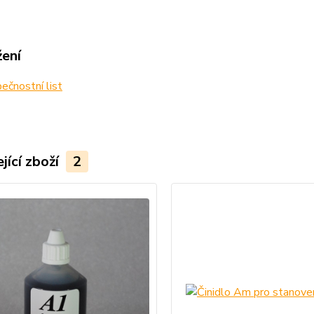
žení
čnostní list
jící zboží
2