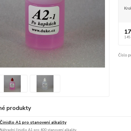
Kro
17
145
Číslo p
é produkty
Činidlo A1 pro stanovení alkality
Náhradní činidlo A1 pro 400 stanovení alkality.