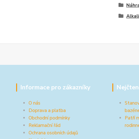
Náhra
Alkal
Informace pro zákazníky
Nejčten
O nás
Stanov
Doprava a platba
bazén
Obchodní podmínky
Patří 
Reklamační řád
rodinn
Ochrana osobních údajů