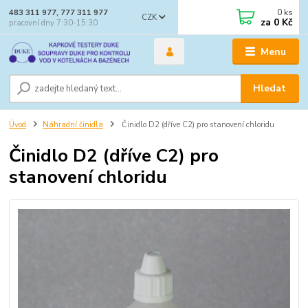
0
ks
483 311 977, 777 311 977
CZK
za
0 Kč
pracovní dny 7:30-15:30
Menu
Hledat
Úvod
Náhradní činidla
Činidlo D2 (dříve C2) pro stanovení chloridu
Činidlo D2 (dříve C2) pro
stanovení chloridu