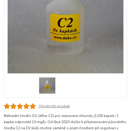
Ohodnotit produkt
Náhradní činidlo D2 (dříve C2) pro stanovení chloridu (1200 kapek / 1
kapka odpovídá 10 mg/l). Od října 2020 došlo k přejmenování původního
činidla C2 na D2 kvůli možné záměně s jiným činidlem při registraci v