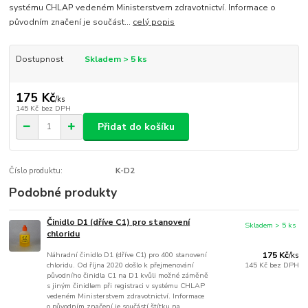
systému CHLAP vedeném Ministerstvem zdravotnictví. Informace o
původním značení je součást...
celý popis
Dostupnost
Skladem > 5 ks
175 Kč
/
ks
145 Kč
bez DPH
Přidat do košíku
Číslo produktu:
K-D2
Podobné produkty
Činidlo D1 (dříve C1) pro stanovení
Skladem > 5 ks
chloridu
Náhradní činidlo D1 (dříve C1) pro 400 stanovení
175 Kč
/
ks
chloridu. Od října 2020 došlo k přejmenování
145 Kč
bez DPH
původního činidla C1 na D1 kvůli možné záměně
s jiným činidlem při registraci v systému CHLAP
vedeném Ministerstvem zdravotnictví. Informace
o původním značení je součástí štítku na