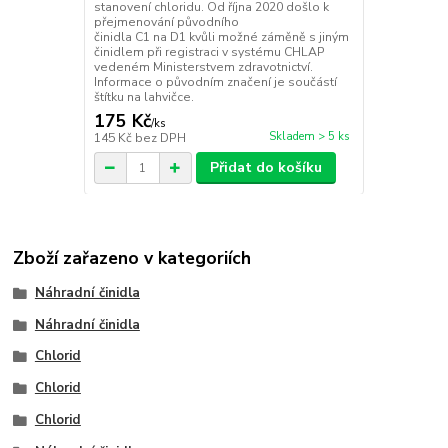
stanovení chloridu. Od října 2020 došlo k
přejmenování původního
činidla C1 na D1 kvůli možné záměně s jiným
činidlem při registraci v systému CHLAP
vedeném Ministerstvem zdravotnictví.
Informace o původním značení je součástí
štítku na lahvičce.
175 Kč
/
ks
Skladem > 5 ks
145 Kč
bez DPH
Přidat do košíku
Zboží zařazeno v kategoriích
Náhradní činidla
Náhradní činidla
Chlorid
Chlorid
Chlorid