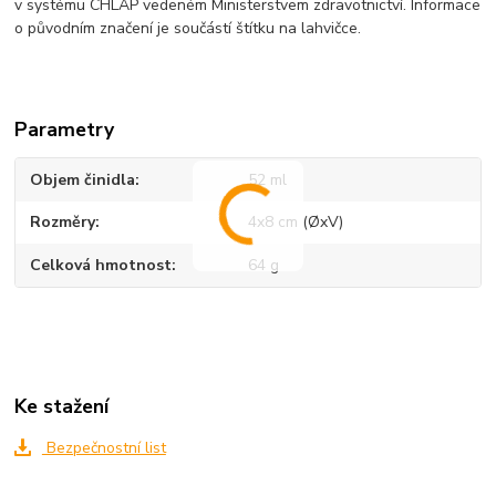
v systému CHLAP vedeném Ministerstvem zdravotnictví. Informace
o původním značení je součástí štítku na lahvičce.
Parametry
Objem činidla
52 ml
Rozměry
4x8 cm (ØxV)
Celková hmotnost
64 g
Ke stažení
Bezpečnostní list