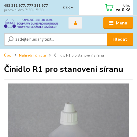
0
ks
483 311 977, 777 311 977
CZK
za
0 Kč
pracovní dny 7:30-15:30
Menu
Hledat
Úvod
Náhradní činidla
Činidlo R1 pro stanovení síranu
Činidlo R1 pro stanovení síranu