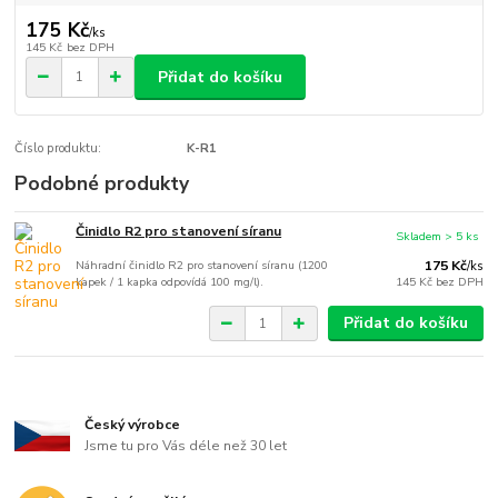
175 Kč
/
ks
145 Kč
bez DPH
Přidat do košíku
Číslo produktu:
K-R1
Podobné produkty
Činidlo R2 pro stanovení síranu
Skladem > 5 ks
Náhradní činidlo R2 pro stanovení síranu (1200
175 Kč
/
ks
kapek / 1 kapka odpovídá 100 mg/l).
145 Kč
bez DPH
Přidat do košíku
Český výrobce
Jsme tu pro Vás déle než 30 let