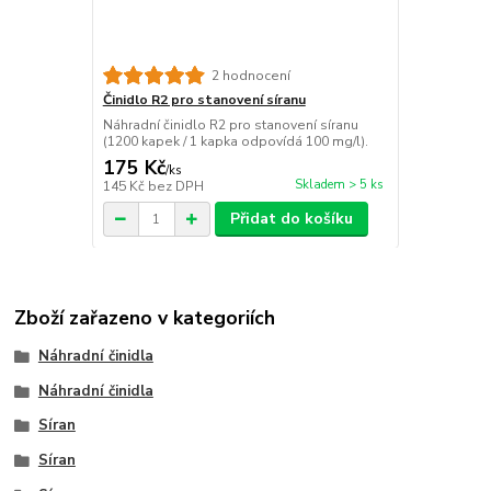
2 hodnocení
Činidlo R2 pro stanovení síranu
Náhradní činidlo R2 pro stanovení síranu
(1200 kapek / 1 kapka odpovídá 100 mg/l).
175 Kč
/
ks
Skladem > 5 ks
145 Kč
bez DPH
Přidat do košíku
Zboží zařazeno v kategoriích
Náhradní činidla
Náhradní činidla
Síran
Síran