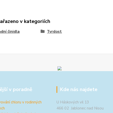
zařazeno v kategoriích
dní činidla
Tvrdost
ější v poradně
Kde nás najdete
ování chloru v rodinných
U Háskových vil 13
ech
466 02 Jablonec nad Nisou