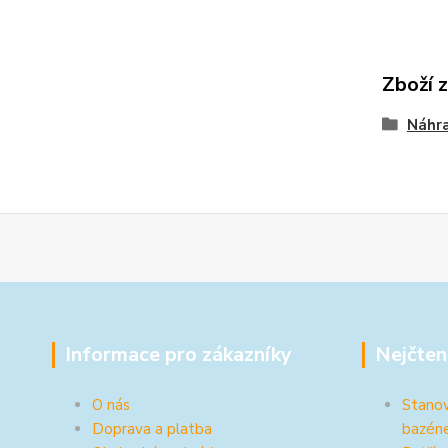
Zboží 
Náhra
Informace pro zákazníky
Nejčten
O nás
Stanov
Doprava a platba
bazén