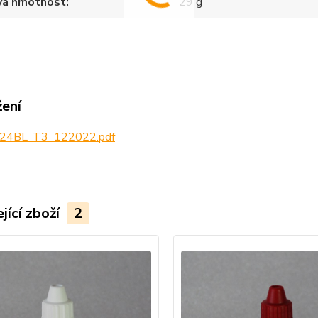
vá hmotnost
29 g
žení
24BL_T3_122022.pdf
jící zboží
2