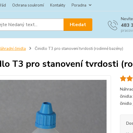
 řád
Ochrana soukromí
Kontakty
Poradna
Nevíte
Hledat
483 
pracov
áhradní činidla
Činidlo T3 pro stanovení tvrdosti (rodinné bazény)
dlo T3 pro stanovení tvrdosti (r
Náhrad
činidl
činidl
Dos