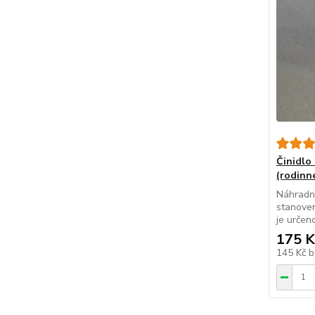
Činidlo
(rodinn
Náhradní
stanoven
je určen
175 K
145 Kč
b