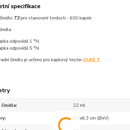
tní specifikace
činidlo
T3
pro stanovení tvrdosti - 600 kapek.
inidla:
apka odpovídá 1 °N
apka odpovídá 5 °N
adní činidlo je určeno pro kapkový tester
DUKE T
.
etry
činidla
22 ml
ry
3,3x6,3 cm (ØxV)