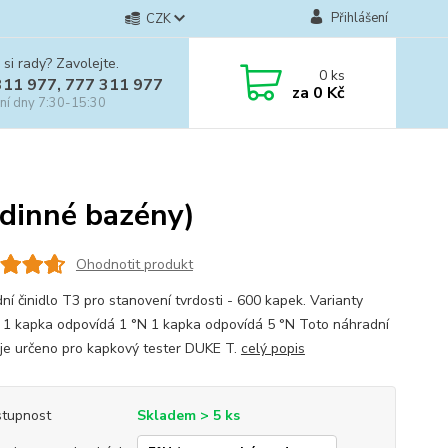
Přihlášení
CZK
 si rady? Zavolejte.
0
ks
311 977, 777 311 977
za
0 Kč
ní dny 7:30-15:30
odinné bazény)
Ohodnotit produkt
ní činidlo T3 pro stanovení tvrdosti - 600 kapek. Varianty
a: 1 kapka odpovídá 1 °N 1 kapka odpovídá 5 °N Toto náhradní
o je určeno pro kapkový tester DUKE T.
celý popis
tupnost
Skladem > 5 ks