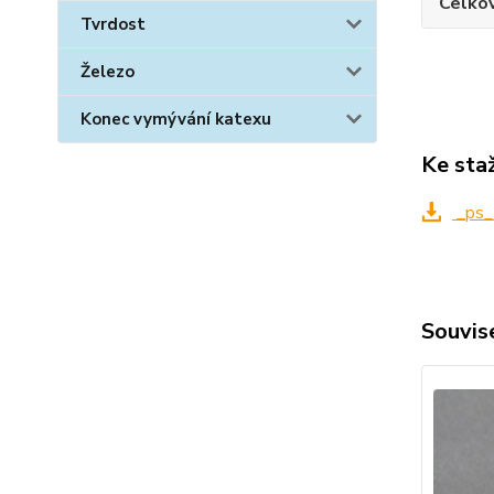
Celko
Tvrdost
Železo
Konec vymývání katexu
Ke sta
_ps_
Souvise