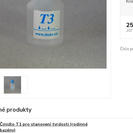
Kro
25
207
Číslo p
é produkty
Činidlo T1 pro stanovení tvrdosti (rodinné
bazény)