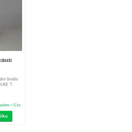
rdosti
ní činidlo
DUKE T.
ladem > 5 ks
šíku