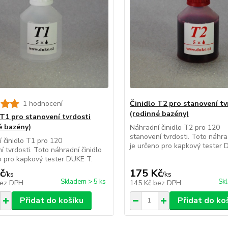
1 hodnocení
Činidlo T2 pro stanovení tv
(rodinné bazény)
 T1 pro stanovení tvrdosti
é bazény)
Náhradní činidlo T2 pro 120
stanovení tvrdosti. Toto náhrad
 činidlo T1 pro 120
je určeno pro kapkový tester 
í tvrdosti. Toto náhradní činidlo
o pro kapkový tester DUKE T.
č
175 Kč
/
ks
/
ks
Skladem > 5 ks
Sk
ez DPH
145 Kč
bez DPH
Přidat do košíku
Přidat do ko