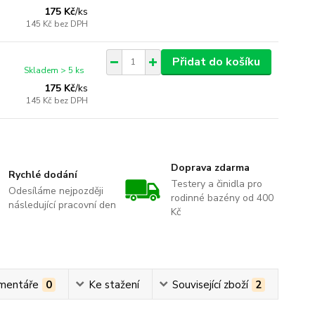
175 Kč
/
ks
145 Kč
bez DPH
Přidat do košíku
Skladem > 5 ks
175 Kč
/
ks
145 Kč
bez DPH
Doprava zdarma
Rychlé dodání
Testery a činidla pro
Odesíláme nejpozději
rodinné bazény od 400
následující pracovní den
Kč
mentáře
0
Ke stažení
Související zboží
2