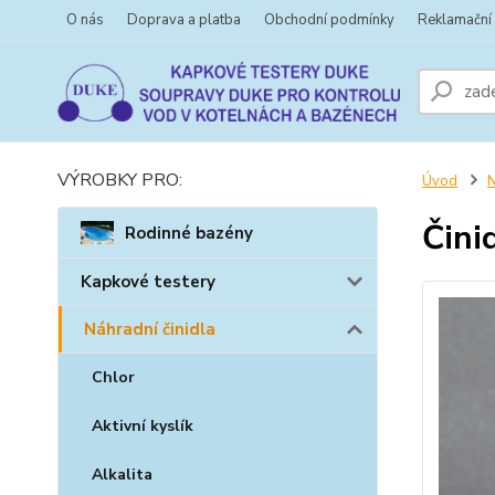
O nás
Doprava a platba
Obchodní podmínky
Reklamační
VÝROBKY PRO:
Úvod
N
Čini
Rodinné bazény
Kapkové testery
Náhradní činidla
Chlor
Aktivní kyslík
Alkalita