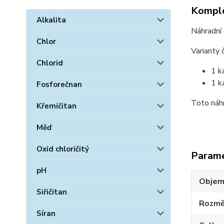
Komple
Alkalita
Náhradní 
Chlor
Varianty č
Chlorid
1 k
1 k
Fosforečnan
Toto náhr
Křemičitan
Měď
Oxid chloričitý
Param
pH
Objem 
Siřičitan
Rozmě
Síran