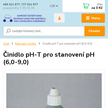
0
ks
483 311 977, 777 311 977
CZK
za
0 Kč
pracovní dny 7:30-15:30
Menu
Hledat
Úvod
Náhradní činidla
Činidlo pH-T pro stanovení pH (6,0-9,0)
Činidlo pH-T pro stanovení pH
(6,0-9,0)