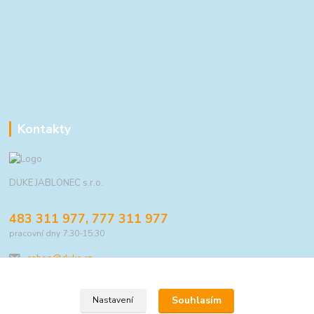
Kontakty
DUKE JABLONEC s.r.o.
483 311 977, 777 311 977
pracovní dny 7:30-15:30
eshop@duke.cz
Souhlasím
Nastavení