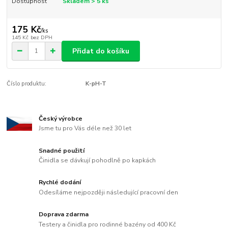
Dostupnost
Skladem > 5 ks
175 Kč
/
ks
145 Kč
bez DPH
Přidat do košíku
Číslo produktu:
K-pH-T
Český výrobce
Jsme tu pro Vás déle než 30 let
Snadné použití
Činidla se dávkují pohodlně po kapkách
Rychlé dodání
Odesíláme nejpozději následující pracovní den
Doprava zdarma
Testery a činidla pro rodinné bazény od 400 Kč