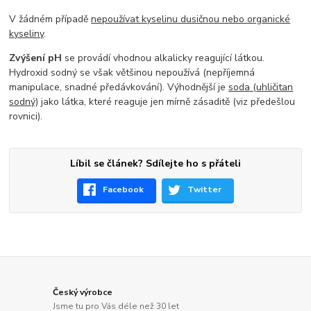
V žádném případě
nepoužívat kyselinu dusičnou nebo organické
kyseliny
.
Zvýšení pH
se provádí vhodnou alkalicky reagující látkou.
Hydroxid sodný se však většinou nepoužívá (nepříjemná
manipulace, snadné předávkování). Výhodnější je
soda (uhličitan
sodný)
jako látka, které reaguje jen mírně zásaditě (viz předešlou
rovnici).
Líbil se článek? Sdílejte ho s přáteli
Facebook
Twitter
Český výrobce
Jsme tu pro Vás déle než 30 let