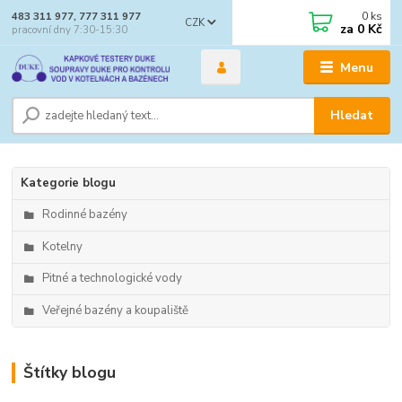
0
ks
483 311 977, 777 311 977
CZK
za
0 Kč
pracovní dny 7:30-15:30
Menu
Hledat
Kategorie blogu
Rodinné bazény
Kotelny
Pitné a technologické vody
Veřejné bazény a koupaliště
Štítky blogu