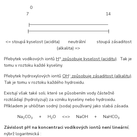
0
7 14
|
|
|
<= stoupá kyselost (acidita) neutrální stoupá zásaditost
(alkalita) =>
+
Přebytek vodíkových iontů
H
způsobuje kyselost (aciditu)
. Tak je
tomu v roztoku každé kyseliny.
–
Přebytek hydroxylových iontů
OH
způsobuje zásaditost (alkalitu)
.
Tak je tomu v roztoku každého hydroxidu.
Existují však také soli, které se působením vody částečně
rozkládají (hydrolyzují) za vzniku kyseliny nebo hydroxidu.
Příkladem je uhličitan sodný (soda) používaný jako slabá zásada.
Na
CO
+ H
O <=> NaOH + NaHCO
2
3
2
3
Závislost pH na koncentraci vodíkových iontů není lineární
,
nýbrž logaritmická :