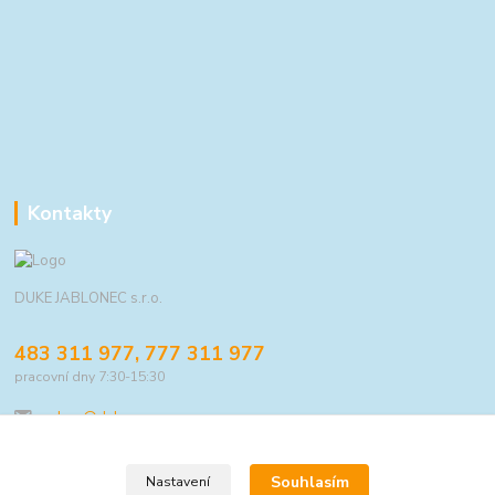
Kontakty
DUKE JABLONEC s.r.o.
483 311 977, 777 311 977
pracovní dny 7:30-15:30
eshop@duke.cz
Souhlasím
Nastavení