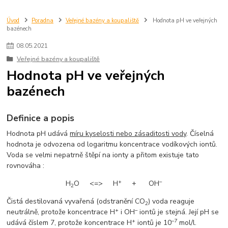
Úvod
Poradna
Veřejné bazény a koupaliště
Hodnota pH ve veřejných
bazénech
08
.
05
.
2021
Veřejné bazény a koupaliště
Hodnota pH ve veřejných
bazénech
Definice a popis
Hodnota pH udává
míru kyselosti nebo zásaditosti vody
. Číselná
hodnota je odvozena od logaritmu koncentrace vodíkových iontů.
Voda se velmi nepatrně štěpí na ionty a přitom existuje tato
rovnováha :
+
–
H
O <=> H
+ OH
2
Čistá destilovaná vyvařená (odstranění CO
) voda reaguje
2
+
–
neutrálně, protože koncentrace H
i OH
iontů je stejná. Její pH se
+
–7
udává číslem 7, protože koncentrace H
iontů je 10
mol/l.