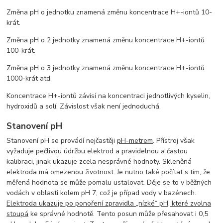
Změna pH o jednotku znamená změnu koncentrace H+-iontů 10-
krát.
Změna pH o 2 jednotky znamená změnu koncentrace H+-iontů
100-krát.
Změna pH o 3 jednotky znamená změnu koncentrace H+-iontů
1000-krát atd.
Koncentrace H+-iontů závisí na koncentraci jednotlivých kyselin,
hydroxidů a solí. Závislost však není jednoduchá.
Stanovení pH
Stanovení pH se provádí nejčastěji
pH-metrem
. Přístroj však
vyžaduje pečlivou údržbu elektrod a pravidelnou a častou
kalibraci, jinak ukazuje zcela nesprávné hodnoty. Skleněná
elektroda má omezenou životnost. Je nutno také počítat s tím, že
měřená hodnota se může pomalu ustalovat. Děje se to v běžných
vodách v oblasti kolem pH 7, což je případ vody v bazénech.
Elektroda ukazuje po ponoření zpravidla „nízké“ pH, které zvolna
stoupá
ke správné hodnotě. Tento posun může přesahovat i 0,5