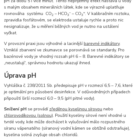
pH za dobu 5 i více minut. Tento nepříjemný efekt nastává u vody
s malým obsahem minerálních látek, kde se výrazně uplatňuje
–
=
rovnováha systému CO
– HCO
– CO
. V kalibračním roztoku,
2
3
3
zpravidla fosfátovém, se elektroda ustaluje rychle a proto nic
nesignalizuje, že u měření běžných vod je nutno na ustálení
vyčkat.
V provozní praxi jsou výhodné a lacinější
barevné indikátory
.
Vzniklé zbarvení ve zkumavce se porovnává se standardy. Pro
bazénové vody je vhodný rozsah pH 6 – 8. Barevné indikátory se
„neustalují“, správnou hodnotu ukazují ihned.
Úprava pH
Vyhláška č. 238/2011 Sb. předepisuje pH v rozmezí 6,5 – 7,6, které
je optimální pro působení desinfekce. V odůvodněných případech
připouští širší rozmezí 6,0 – 9,5 (pH pitné vody).
Snížení pH
se provádí
zředěnou kyselinou sírovou
nebo
chlorovodíkovou (solnou)
. Použití kyseliny sírové není vhodné u
tvrdé vody, kde může docházet k vylučování málo rozpustného
síranu vápenatého (síranový vodní kámen se obtížně odstraňuje),
kyselina solná zvyšuje obsah chloridů.