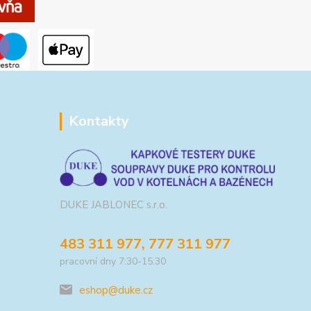
Kontakty
DUKE JABLONEC s.r.o.
483 311 977, 777 311 977
pracovní dny 7:30-15:30
eshop@duke.cz