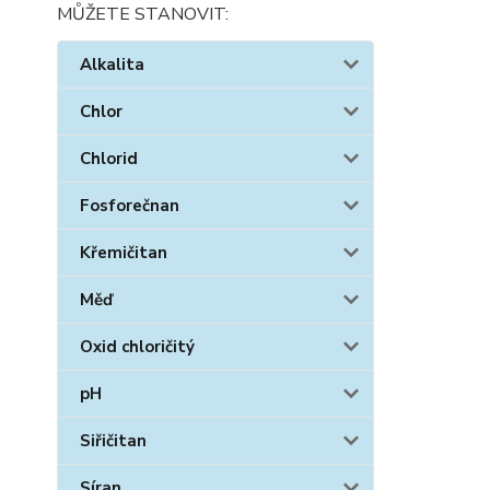
MŮŽETE STANOVIT:
Alkalita
Chlor
Chlorid
Fosforečnan
Křemičitan
Měď
Oxid chloričitý
pH
Siřičitan
Síran