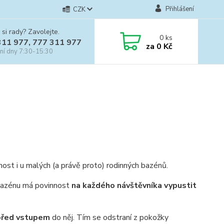
Přihlášení
CZK
 si rady? Zavolejte.
0
ks
311 977, 777 311 977
za
0 Kč
ní dny 7:30-15:30
ost i u malých (a právě proto) rodinných bazénů.
 bazénu má povinnost
na každého návštěvníka vypustit
 před vstupem
do něj. Tím se odstraní z pokožky