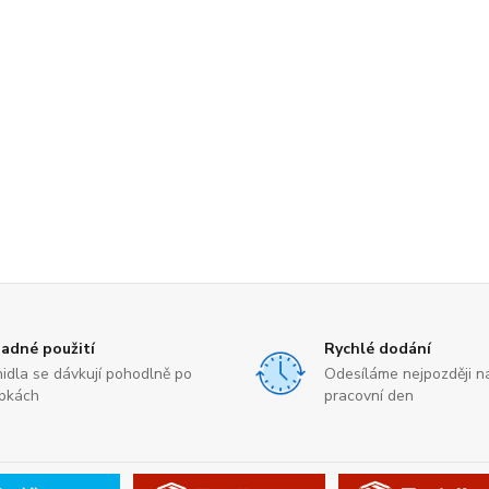
adné použití
Rychlé dodání
nidla se dávkují pohodlně po
Odesíláme nejpozději ná
pkách
pracovní den