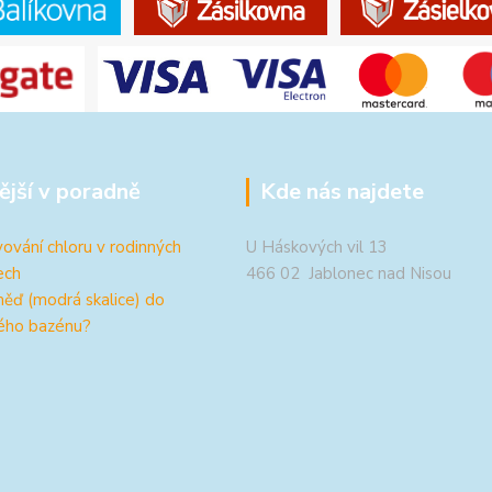
ější v poradně
Kde nás najdete
ování chloru v rodinných
U Háskových vil 13
ech
466 02 Jablonec nad Nisou
měď (modrá skalice) do
ého bazénu?