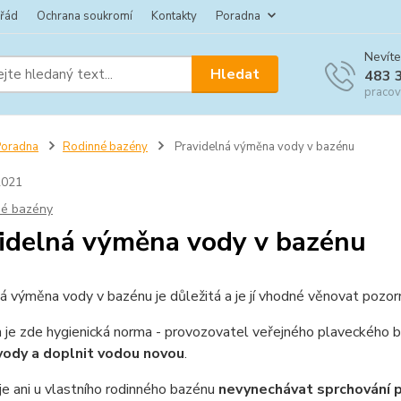
 řád
Ochrana soukromí
Kontakty
Poradna
Nevíte
Hledat
483 
pracov
Poradna
Rodinné bazény
Pravidelná výměna vody v bazénu
2021
né bazény
idelná výměna vody v bazénu
á výměna vody v bazénu je důležitá a je jí vhodné věnovat pozorn
 je zde hygienická norma - provozovatel veřejného plaveckého
 vody a doplnit vodou novou
.
je ani u vlastního rodinného bazénu
nevynechávat sprchování