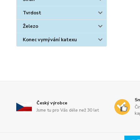
Tvrdost
Železo
Konec vymývání katexu
Sn
Český výrobce
Či
Jsme tu pro Vás déle než 30 let
ka