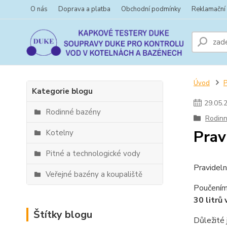
O nás
Doprava a platba
Obchodní podmínky
Reklamační
Úvod
Kategorie blogu
29
.
05
.
Rodinné bazény
Rodin
Prav
Kotelny
Pitné a technologické vody
Pravideln
Veřejné bazény a koupaliště
Poučením
30 litrů
Štítky blogu
Důležité 