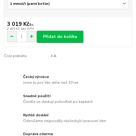
3 019 Kč
/
ks
2 495 Kč
bez DPH
Přidat do košíku
Číslo produktu:
J-A
Český výrobce
Jsme tu pro Vás déle než 30 let
Snadné použití
Činidla se dávkují pohodlně po kapkách
Rychlé dodání
Odesíláme nejpozději následující pracovní den
Doprava zdarma