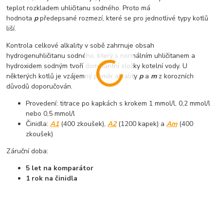
teplot rozkladem uhličitanu sodného. Proto má
hodnota
p
předepsané rozmezí, které se pro jednotlivé typy kotlů
liší.
Kontrola celkové alkality v sobě zahrnuje obsah
hydrogenuhličitanu sodného, který s normálním uhličitanem a
hydroxidem sodným tvoří dominantní složky kotelní vody. U
některých kotlů je vzájemný poměr alkality
p
a
m
z korozních
důvodů doporučován.
Provedení: titrace po kapkách s krokem 1 mmol/l, 0,2 mmol/l
nebo 0,5 mmol/l
Činidla:
A1
(400 zkoušek),
A2
(1200 kapek) a
Am
(400
zkoušek)
Záruční doba:
5 let na komparátor
1 rok na činidla