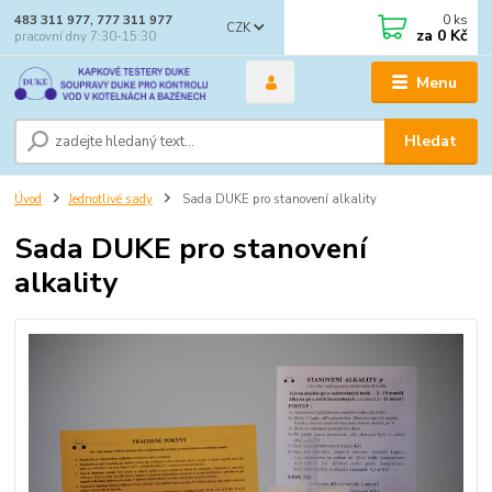
0
ks
483 311 977, 777 311 977
CZK
za
0 Kč
pracovní dny 7:30-15:30
Menu
Hledat
Úvod
Jednotlivé sady
Sada DUKE pro stanovení alkality
Sada DUKE pro stanovení
alkality