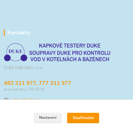
Kontakty
DUKE JABLONEC s.r.o.
483 311 977, 777 311 977
pracovní dny 7:30-15:30
eshop@duke.cz
Souhlasím
Nastavení