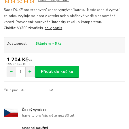
Ohodnotit produkt
Sada DUKE pro stanovení konce vymývání katexu. Nedokonalé vymytí
chloridu zvyšuje solnost v kotelní nebo oběhové vodě a napomáhá
korozi. Provedení: porovnání intenzity zákalu v komparátoru
Činidla: V (300 zkoušek)
celý popis
Dostupnost
Skladem > 5 ks
1 204 Kč
/
ks
995 Kč
bez DPH
Přidat do košíku
Číslo produktu:
J-V
Český výrobce
Jsme tu pro Vás déle než 30 let
Snadné použití