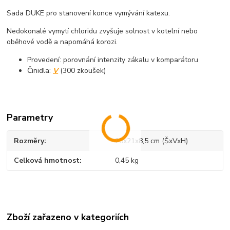
Sada DUKE pro stanovení konce vymývání katexu.
Nedokonalé vymytí chloridu zvyšuje solnost v kotelní nebo
oběhové vodě a napomáhá korozi.
Provedení: porovnání intenzity zákalu v komparátoru
Činidla:
V
(300 zkoušek)
Parametry
Rozměry
25x21x8,5 cm (ŠxVxH)
Celková hmotnost
0,45 kg
Zboží zařazeno v kategoriích