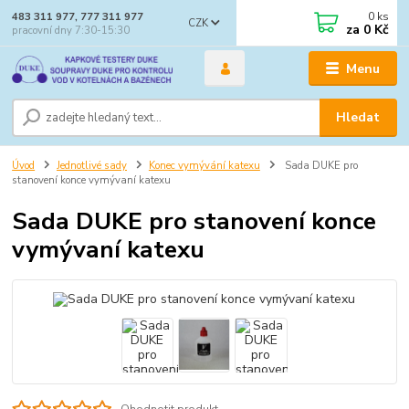
0
ks
483 311 977, 777 311 977
CZK
za
0 Kč
pracovní dny 7:30-15:30
Menu
Hledat
Úvod
Jednotlivé sady
Konec vymývání katexu
Sada DUKE pro
stanovení konce vymývaní katexu
Sada DUKE pro stanovení konce
vymývaní katexu