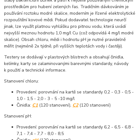
slabý baktericidní účinek a patří k nejdéle používaným chemickým
prostředkům pro hubení zelených řas. Tradičním dávkováním je
používání roztoku modré skalice, moderním je řízené elektrolytické
rozpouštění kovové mědi. Pokud dodavatel technologie neurčí
jinak, lze využít platnou vyhlášku pro pitnou vodu, která uvádí
nejvyšší meznou hodnotu 1,0 mg/l Cu (což odpovídá 4 mg/l modré
skalice). Obsah chloru, mědi i hodnotu pH je nutné pravidelně
měřit (nejméně 2x týdně, při vyšších teplotách vody i častěji).
Testery se dodávají v plastových blistrech a obsahují činidla,
kelímky, karty se zalaminovanými barevnými standardy, návody
k použití a technické informace.
Stanovení chloru:
Provedení: porovnání na kartě se standardy 0,2 - 0,3 - 0,5 -
1,0 - 1,5 - 2,0 - 3 - 5 -10 mg/l
Činidla:
C1
(120 stanovení),
C2
(120 stanovení)
Stanovení pH:
Provedení: porovnání na kartě se standardy 6,2 - 6,5 - 6,8 -
7,1 - 7,4 - 7,7 - 8,0 - 8,5