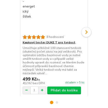
8 hodnocení
Kapkový tester DUKE T pro tvrdost
Kapkový tes
Umožňuje přibližně 100 stanovení tvrdosti
Umožňuje při
(skutečný počet závisí na její velikosti). Pro
alkality (sku
optimální údržbu bazénové vody je nutné
velikosti). S
změřit tvrdost vody a v případě velké
stabilizuje p
hodnoty upravit do rozmezí, ve kterém bude
úpravu pH a 
účinnost přípravků bazénové chemie
je vhodný pr
nejlepší. Velká tvrdost vody má také za
i bezchlorov
následek vytvář...
Opti...
499 Kč
299 Kč
/
ks
/
ks
skladem > 5 ks
412 Kč
bez DPH
247 Kč
bez 
Přidat do košíku