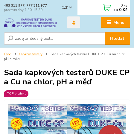
0
ks
483 311 977, 777 311 977
CZK
za
0 Kč
pracovní dny 7:30-15:30
Menu
Hledat
Úvod
Kapkové testery
Sada kapkových testerů DUKE CP a Cu na chlor,
pH a měď
Sada kapkových testerů DUKE CP
a Cu na chlor, pH a měď
TOP produkt