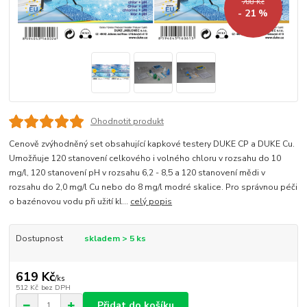
788 Kč
- 21 %
Ohodnotit produkt
Cenově zvýhodněný set obsahující kapkové testery DUKE CP a DUKE Cu.
Umožňuje 120 stanovení celkového i volného chloru v rozsahu do 10
mg/l, 120 stanovení pH v rozsahu 6,2 - 8,5 a 120 stanovení mědi v
rozsahu do 2,0 mg/l Cu nebo do 8 mg/l modré skalice. Pro správnou péči
o bazénovou vodu při užití kl...
celý popis
Dostupnost
skladem > 5 ks
619 Kč
/
ks
512 Kč
bez DPH
Přidat do košíku