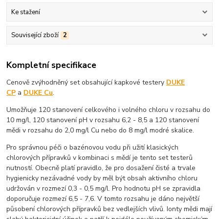
Ke stažení
Související zboží
2
Kompletní specifikace
Cenově zvýhodněný set obsahující kapkové testery
DUKE
CP
a
DUKE Cu
.
Umožňuje 120 stanovení celkového i volného chloru v rozsahu do
10 mg/l, 120 stanovení pH v rozsahu 6,2 - 8,5 a 120 stanovení
mědi v rozsahu do 2,0 mg/l Cu nebo do 8 mg/l modré skalice.
Pro správnou péči o bazénovou vodu při užití klasických
chlorových přípravků v kombinaci s mědí je tento set testerů
nutností. Obecně platí pravidlo, že pro dosažení čisté a trvale
hygienicky nezávadné vody by měl být obsah aktivního chloru
udržován v rozmezí 0,3 - 0,5 mg/l. Pro hodnotu pH se zpravidla
doporučuje rozmezí 6,5 - 7,6. V tomto rozsahu je dáno největší
působení chlorových přípravků bez vedlejších vlivů. Ionty mědi mají