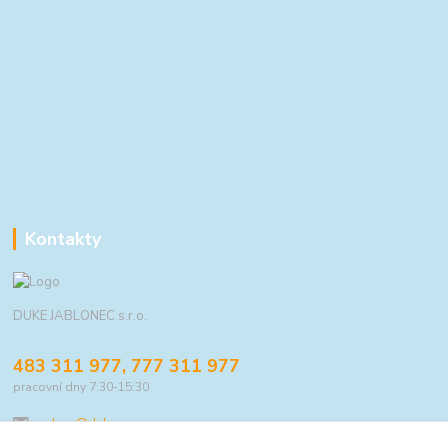
Kontakty
DUKE JABLONEC s.r.o.
483 311 977, 777 311 977
pracovní dny 7:30-15:30
eshop@duke.cz