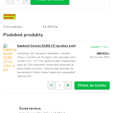
Číslo produktu:
T1-CP+Cu
Podobné produkty
Kapkový tester DUKE CP na chlor a pH
skladem > 5 ks
Umožňuje 120 stanovení celkového i volného
499 Kč
/
ks
chloru v rozsahu do 10 mg/l a 120 stanovení pH v
412 Kč
bez DPH
rozsahu 6,2 - 8,5. Pro správnou péči o bazénovou
vodu při užití klasických chlorových přípravků je
tento tester nutností. Obecně platí pravidlo, že
pro dosažení čisté a trvale hygienicky nezávadné
vody by měl...
Přidat do košíku
Český výrobce