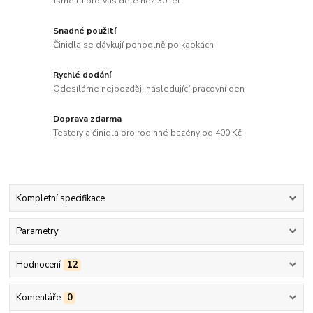
Jsme tu pro Vás déle než 30 let
Snadné použití
Činidla se dávkují pohodlně po kapkách
Rychlé dodání
Odesíláme nejpozději následující pracovní den
Doprava zdarma
Testery a činidla pro rodinné bazény od 400 Kč
Kompletní specifikace
Parametry
Hodnocení
12
Komentáře
0