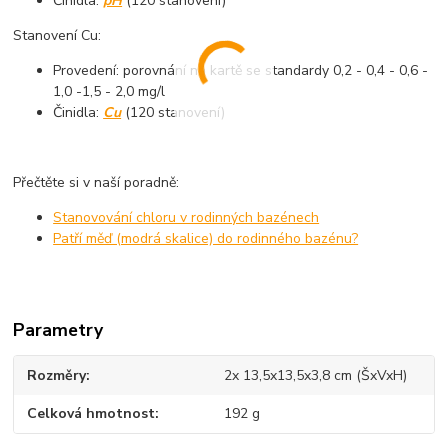
Činidla:
pH
(120 stanovení)
Stanovení Cu:
Provedení: porovnání na kartě se standardy 0,2 - 0,4 - 0,6 -
1,0 -1,5 - 2,0 mg/l
Činidla:
Cu
(120 stanovení)
Přečtěte si v naší poradně:
Stanovování chloru v rodinných bazénech
Patří měď (modrá skalice) do rodinného bazénu?
Parametry
Rozměry
2x 13,5x13,5x3,8 cm (ŠxVxH)
Celková hmotnost
192 g