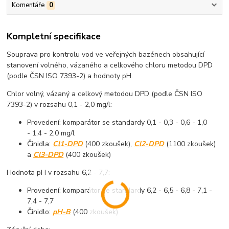
Komentáře
0
Kompletní specifikace
Souprava pro kontrolu vod ve veřejných bazénech obsahující
stanovení volného, vázaného a celkového chloru metodou DPD
(podle ČSN ISO 7393-2) a hodnoty pH.
Chlor volný, vázaný a celkový metodou DPD (podle ČSN ISO
7393-2) v rozsahu 0,1 - 2,0 mg/l:
Provedení: komparátor se standardy 0,1 - 0,3 - 0,6 - 1,0
- 1,4 - 2,0 mg/l
Činidla:
Cl1-DPD
(400 zkoušek),
Cl2-DPD
(1100 zkoušek)
a
Cl3-DPD
(400 zkoušek)
Hodnota pH v rozsahu 6,2 - 7,7:
Provedení: komparátor se standardy 6,2 - 6,5 - 6,8 - 7,1 -
7,4 - 7,7
Činidlo:
pH-B
(400 zkoušek)