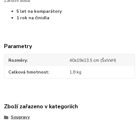
Záruční doba:
5 let na komparátory
1 rok na činidla
Parametry
Rozměry
40x19x13,5 cm (ŠxVxH)
Celková hmotnost
1,8 kg
Zboží zařazeno v kategoriích
Soupravy