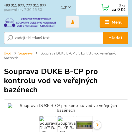
0
ks
483 311 977, 777 311 977
CZK
za
0 Kč
pracovní dny 7:30-15:30
Menu
Hledat
Úvod
Soupravy
Souprava DUKE B-CP pro kontrolu vod ve veřejných
bazénech
Souprava DUKE B-CP pro
kontrolu vod ve veřejných
bazénech