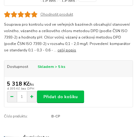
Ohodnotit produkt
Souprava pro kontrolu vod ve veřejných bazénech obsahující stanovení
volného, vázaného a celkového chloru metodou DPD (podle ČSN ISO
7393-2) a hodnoty pH. Chlor volný, vázaný a celkový metodou DPD
(podle ČSN ISO 7393-2) v rozsahu 0,1 - 2,0 mg/l: Provedení: komparátor
se standardy 0,1 - 0,3 - 0,6 - ...
celý popis
Dostupnost
Skladem > 5 ks
5 318 Kč
/
ks
4 395 Kč
bez DPH
Přidat do košíku
Číslo produktu:
B-CP