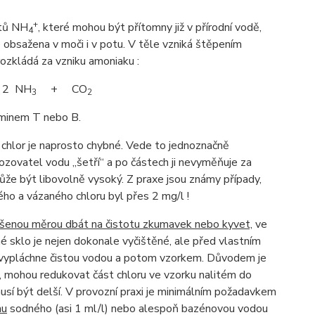
+
ntů NH
, které mohou být přítomny již v přírodní vodě,
4
je obsažena v moči i v potu. V těle vzniká štěpením
ozkládá za vzniku amoniaku :
2 NH
+ CO
3
2
aminem T nebo B.
chlor je naprosto chybné. Vede to jednoznačně
ozovatel vodu „šetří“ a po částech ji nevyměňuje za
ůže být libovolně vysoký. Z praxe jsou známy případy,
ho a vázaného chloru byl přes 2 mg/l !
šenou měrou dbát na čistotu zkumavek nebo kyvet,
ve
né sklo je nejen dokonale vyčištěné, ale před vlastním
 vypláchne čistou vodou a potom vzorkem. Důvodem je
ch, mohou redukovat část chloru ve vzorku nalitém do
usí být delší. V provozní praxi je minimálním požadavkem
nu
sodného (asi 1 ml/l) nebo alespoň bazénovou vodou