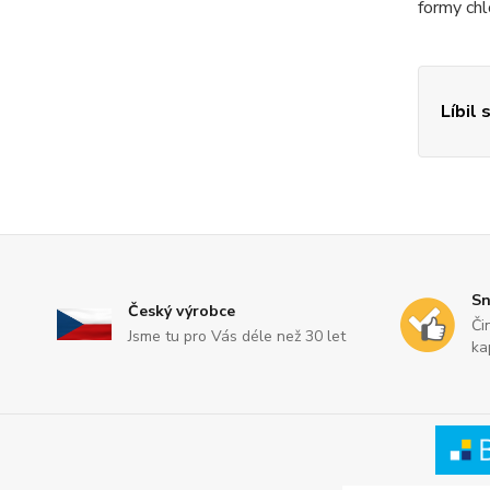
formy chl
Líbil 
Sn
Český výrobce
Či
Jsme tu pro Vás déle než 30 let
ka