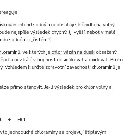
reaguje.
ován chlorid sodný a neobsahuje-li činidlo na volný
bude nejspíše výsledek chybný, tj. vyšší, neboť v malé
ridu sodném, i „čistém“!)
hloraminů
, ve kterých je
chlor vázán na dusík
obsažený
ěpit a neztrácí schopnost desinfikovat a oxidovat. Proto
lný. Vzhledem k určité zdravotní závadnosti chloraminů je
elze přímo stanovit. Je-li výsledek pro chlor volný a
Cl + HCl
Tyto jednoduché chloraminy se projevují štiplavým