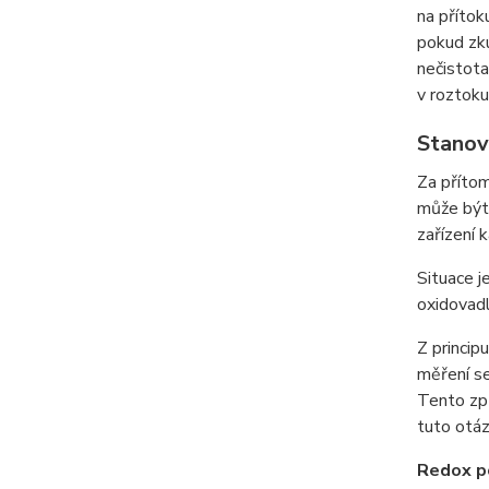
na přítok
pokud zku
nečistota
v roztoku
Stanov
Za přítom
může být 
zařízení
Situace j
oxidovadl
Z princip
měření se
Tento zp
tuto otá
Redox p