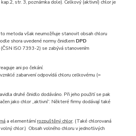
 kap.2, str. 3, poznámka dole). Celkový (aktivní) chlor je
 Tato metoda však neumožňuje stanovit obsah chloru
 podle shora uvedené normy činidlem
DPD
rmy (ČSN ISO 7393-2) se zabývá stanovením
reaguje ani po čekání.
 vzniklé zabarvení odpovídá chloru celkovému (=
idla druhé činidlo dodáváno. Při jeho použití se pak
čen jako chlor „aktivní“. Některé firmy dodávají také
rná
a elementární
rozpuštěný chlor
. (Také chlorovaná
 volný chlor.) Obsah volného chloru v jednotlivých