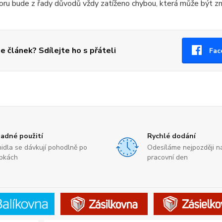
oru bude z řady důvodů vždy zatíženo chybou, která může být zn
se článek? Sdílejte ho s přáteli
Fac
adné použití
Rychlé dodání
nidla se dávkují pohodlně po
Odesíláme nejpozději ná
pkách
pracovní den