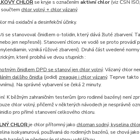
LKOVÝ CHLOR
se kryje s označením
aktivní chlor
(viz ČSN ISO,
 součtem
chlor volný + chlor vázaný
.
hlor má oxidační a desinfekční účinky.
ti se stanovoval činidlem o-tolidin, který dává žluté zbarvení.
nebo jen nepřesně). Stanovení chloru ve vodě se proto provádí
fenylendiamin, vzniká růžové zbarvení). Druhá část uvedené no
rickým, které probíhá ve dvou stupních :
otným činidlem DPD se stanoví jen chlor volný
. Vázaný chlor ne
dáním dalšího činidla
(jodid)
zreaguje i chlor vázaný
. Teprve takto
ivnímu). Na správné vybarvení se čeká 2 minuty.
í: K běžným zahraničním testerům (pro rodinné bazény) není zprav
ouze chlor volný, přičemž v některých návodech je nesprávně ozna
nidlo pro přímé stanovení celkového chloru.
LNÝ CHLOR
je chlor přítomný jako
chlornan sodný, kyselina chlo
elina isokyanurová, používaná do rodinných bazénů, se chová jako
ech bazénů je předepsán platnou vyhláškou.