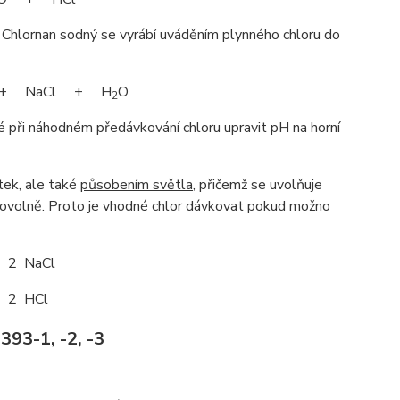
. Chlornan sodný se vyrábí uváděním plynného chloru do
+ NaCl + H
O
2
é při náhodném předávkování chloru upravit pH na horní
tek, ale také
působením světla
, přičemž se uvolňuje
amovolně. Proto je vhodné chlor dávkovat pokud možno
2 NaCl
2 HCl
393-1, -2, -3