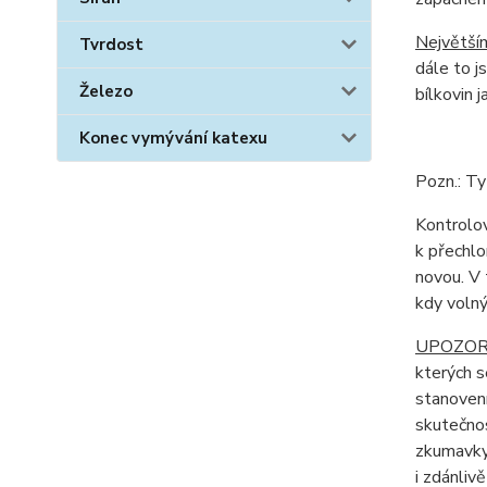
Největší
Tvrdost
dále to j
Železo
bílkovin 
Konec vymývání katexu
Pozn.: T
Kontrolo
k přechlo
novou. V 
kdy volný
UPOZORN
kterých s
stanoven
skutečnos
zkumavky 
i zdánliv