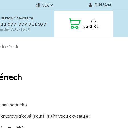
Přihlášení
CZK
 si rady? Zavolejte.
0
ks
311 977, 777 311 977
za
0 Kč
ní dny 7:30-15:30
ch bazénech
zénech
rnanu sodného.
a chlorovodíková (solná) a tím
vodu okyseluje
:
O + HCl