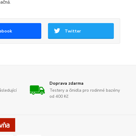
ačná.
ebook
Twitter
Doprava zdarma
sledující
Testery a činidla pro rodinné bazény
od 400 Kč