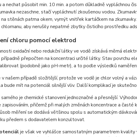
u a nechat působit min. 10 min. a potom důkladně vypláchnou č
mavka nezaschne, stačí vypláchnutí zkoušenou vodou. Zkumavky 
 na stěnách patrna okem, vymýt vnitřek kartáčkem na zkumavky. 
 chlornanu, aby nerušily nepatrné zbytky čisticího prostředku a
ení chloru pomocí elektrod
nosti oxidační nebo redukční látky ve vodě získává měrná elektro
případně přepočten na koncentraci určité látky. Stav povrchu el
 kalibrovat (podobně jako pH-metr), a to podle výsledků naměř
e v našem případě složitější, protože ve vodě je chlor volný a váz
a bude mít na potenciál silnější vliv. Další komplikací je skutečno
u samého je chemické stanovení jednoznačné a přesnější. Výhodo
 zapisováním, přičemž při malých změnách koncentrace a časté ka
ůsob měření se dodává většinou spolu s automatickým dávkování
zku předem s dodavatelem konzultovat.
otenciál
je však ve vyhlášce samostatným parametrem kvality v