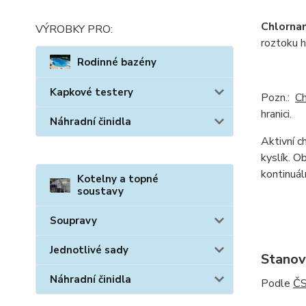
Chlorna
VÝROBKY PRO:
roztoku h
Rodinné bazény
Kapkové testery
Pozn.:
Ch
hranici.
Náhradní činidla
Aktivní c
kyslík. O
kontinuál
Kotelny a topné
soustavy
Soupravy
Jednotlivé sady
Stanov
Náhradní činidla
Podle
ČS