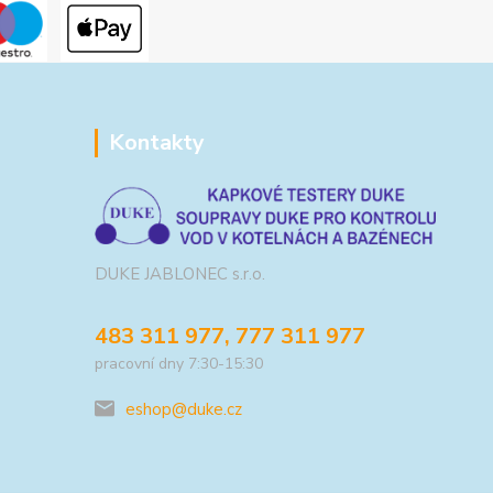
Kontakty
DUKE JABLONEC s.r.o.
483 311 977, 777 311 977
pracovní dny 7:30-15:30
eshop@duke.cz