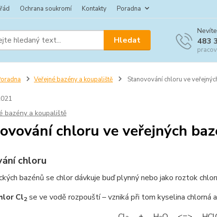
 řád
Ochrana soukromí
Kontakty
Poradna
Nevíte
Hledat
483 
pracov
Poradna
Veřejné bazény a koupaliště
Stanovování chloru ve veřejný
2021
é bazény a koupaliště
ovování chloru ve veřejných ba
ání chloru
kých bazénů se chlor dávkuje buď plynný nebo jako roztok chlo
hlor Cl
se ve vodě rozpouští – vzniká při tom kyselina chlorná 
2
Cl
+ H
O <=> HCl