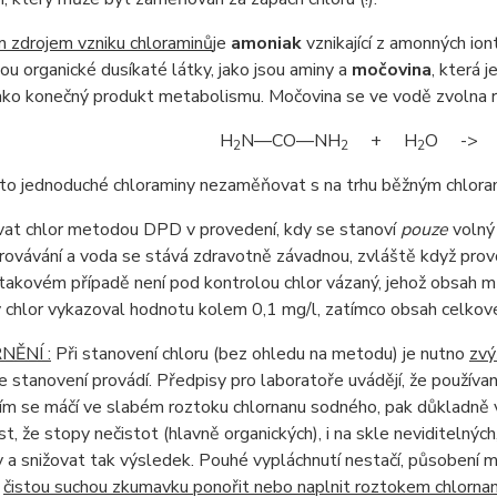
m zdrojem vzniku chloraminů
je
amoniak
vznikající z amonných io
sou organické dusíkaté látky, jako jsou aminy a
močovina
, která 
jako konečný produkt metabolismu. Močovina se ve vodě zvolna r
H
N—CO—NH
+ H
O -> 
2
2
2
yto jednoduché chloraminy nezaměňovat s na trhu běžným chlor
vat chlor metodou DPD v provedení, kdy se stanoví
pouze
volný 
rovávání a voda se stává zdravotně závadnou, zvláště když prov
takovém případě není pod kontrolou chlor vázaný, jehož obsah m
 chlor vykazoval hodnotu kolem 0,1 mg/l, zatímco obsah celkové
ĚNÍ :
Při stanovení chloru (bez ohledu na metodu) je nutno
zvý
e stanovení provádí. Předpisy pro laboratoře uvádějí, že používa
ím se máčí ve slabém roztoku chlornanu sodného, pak důkladně
t, že stopy nečistot (hlavně organických), i na skle neviditelný
a snižovat tak výsledek. Pouhé vypláchnutí nestačí, působení m
ě
čistou suchou zkumavku ponořit nebo naplnit roztokem chlorna