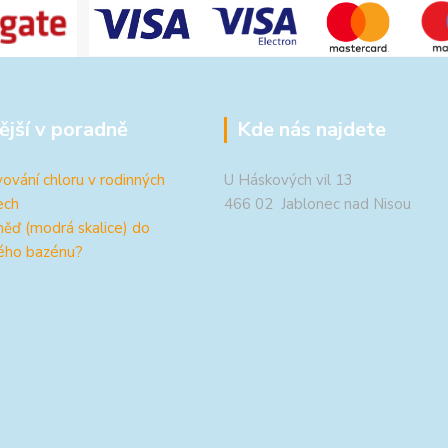
ější v poradně
Kde nás najdete
ování chloru v rodinných
U Háskových vil 13
ech
466 02 Jablonec nad Nisou
měď (modrá skalice) do
ého bazénu?