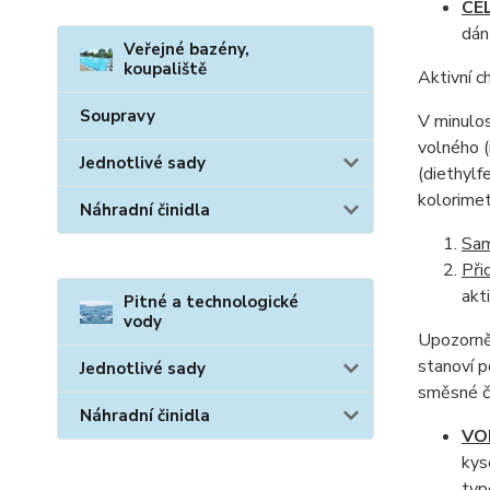
CE
dán
Veřejné bazény,
koupaliště
Aktivní c
Soupravy
V minulos
volného (
Jednotlivé sady
(diethyl
kolorimet
Náhradní činidla
Sam
Při
akt
Pitné a technologické
vody
Upozorněn
stanoví p
Jednotlivé sady
směsné či
Náhradní činidla
VO
kys
typ