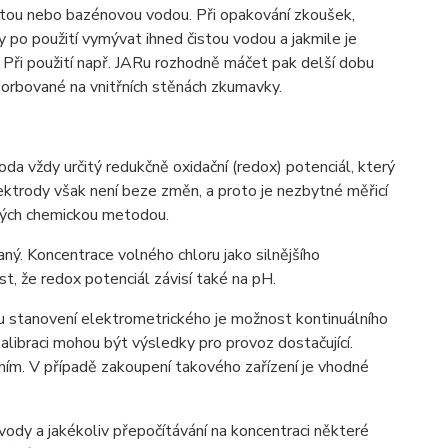
istou nebo bazénovou vodou. Při opakování zkoušek,
po použití vymývat ihned čistou vodou a jakmile je
Při použití např. JARu rozhodně máčet pak delší dobu
dsorbované na vnitřních stěnách zkumavky.
da vždy určitý redukčně oxidační (redox) potenciál, který
ektrody však není beze změn, a proto je nezbytné měřicí
ených chemickou metodou.
aný. Koncentrace volného chloru jako silnějšího
st, že redox potenciál závisí také na pH.
u stanovení elektrometrického je možnost kontinuálního
libraci mohou být výsledky pro provoz dostačující.
m. V případě zakoupení takového zařízení je vhodné
ody a jakékoliv přepočítávání na koncentraci některé