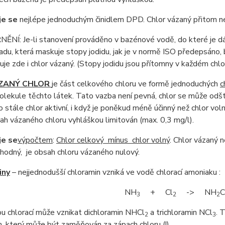
je se
nejlépe jednoduchým činidlem DPD. Chlor vázaný přitom ne
Í: Je-li stanovení prováděno v bazénové vodě, do které je dávk
sadu, která maskuje stopy jodidu, jak je v normě ISO předepsáno, 
uje zde i chlor vázaný. (Stopy jodidu jsou přítomny v každém chlo
ZANÝ CHLOR
je část celkového chloru ve formě jednoduchých
c
olekule těchto látek. Tato vazba není pevná, chlor se může odšt
to stále chlor aktivní, i když je poněkud méně účinný než chlor vo
ah vázaného chloru vyhláškou limitován (max. 0,3 mg/l).
je se
výpočtem
:
Chlor celkový mínus chlor volný
. Chlor vázaný n
hodný, je obsah chloru vázaného nulový.
iny
– nejjednodušší chloramin vzniká ve vodě chlorací amoniaku :
NH
+ Cl
-> NH
3
2
2
u chlorací může vznikat dichloramin NHCl
a trichloramin NCl
. 
2
3
 který může být zaměňován za zápach chloru (!).