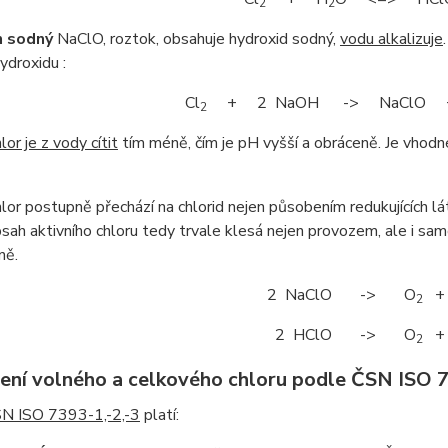
2
2
n sodný
NaClO, roztok, obsahuje hydroxid sodný,
vodu alkalizuje
ydroxidu :
Cl
+ 2 NaOH -> NaClO 
2
lor je z vody cítit
tím méně, čím je pH vyšší a obráceně. Je vhodn
hlor postupně přechází na chlorid nejen působením redukujících lá
bsah aktivního chloru tedy trvale klesá nejen provozem, ale i s
ně.
2 NaClO -> O
+ 
2
2 HClO -> O
+ 
2
ení volného a celkového chloru podle ČSN ISO 7
N ISO 7393-1,-2,-3
platí: