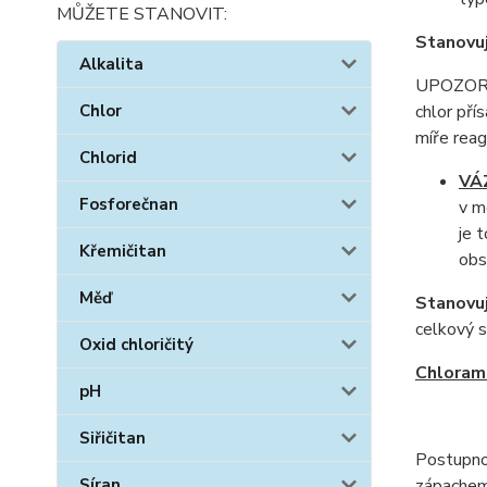
MŮŽETE STANOVIT:
Stanovu
Alkalita
UPOZORNĚN
chlor pří
Chlor
míře reag
Chlorid
VÁ
Fosforečnan
v m
je 
Křemičitan
obs
Měď
Stanovu
celkový s
Oxid chloričitý
Chloram
pH
Siřičitan
Postupno
zápachem,
Síran