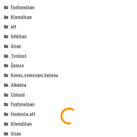
Fosforečnan
Křemičitan
pH
Siřičitan
Síran
Tvrdost
Železo
Konec vymývání katexu
Alkalita
Chlorid
Fosforečnan
Hodnota pH
Křemičitan
Síran