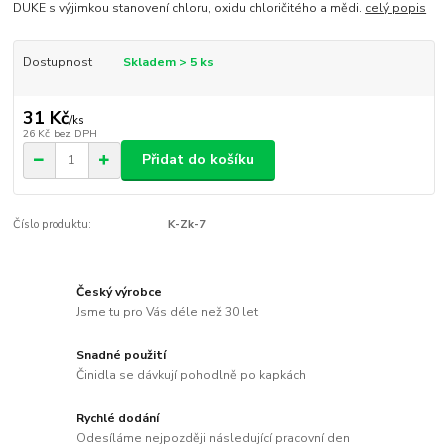
DUKE s výjimkou stanovení chloru, oxidu chloričitého a mědi.
celý popis
Dostupnost
Skladem > 5 ks
31 Kč
/
ks
26 Kč
bez DPH
Přidat do košíku
Číslo produktu:
K-Zk-7
Český výrobce
Jsme tu pro Vás déle než 30 let
Snadné použití
Činidla se dávkují pohodlně po kapkách
Rychlé dodání
Odesíláme nejpozději následující pracovní den