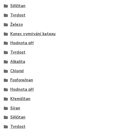
Siřičitan
Tvrdost
Železo
Konec vymývání katexu
Hodnota pH
Tvrdost
Alkalita
Chlorid
Fosforečnan
Hodnota pH
Křemičitan
Síran
Siřičitan
Tvrdost