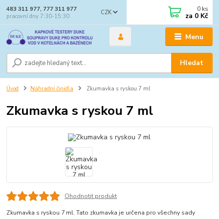
0
ks
483 311 977, 777 311 977
CZK
za
0 Kč
pracovní dny 7:30-15:30
Menu
Hledat
Úvod
Náhradní činidla
Zkumavka s ryskou 7 ml
Zkumavka s ryskou 7 ml
Ohodnotit produkt
Zkumavka s ryskou 7 ml. Tato zkumavka je určena pro všechny sady