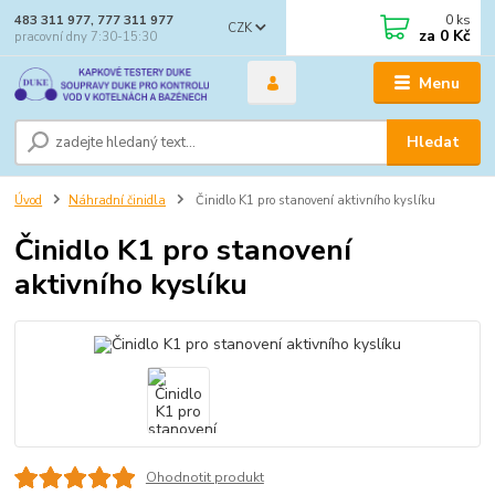
0
ks
483 311 977, 777 311 977
CZK
za
0 Kč
pracovní dny 7:30-15:30
Menu
Hledat
Úvod
Náhradní činidla
Činidlo K1 pro stanovení aktivního kyslíku
Činidlo K1 pro stanovení
aktivního kyslíku
Ohodnotit produkt