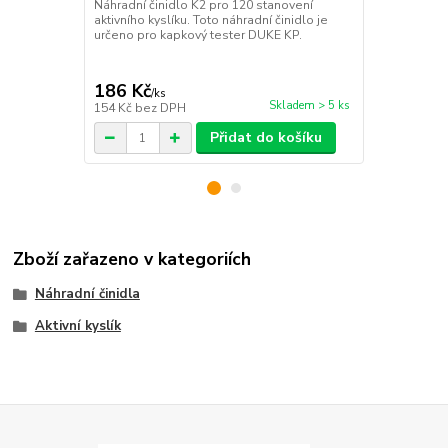
Náhradní činidlo K2 pro 120 stanovení
aktivního kyslíku. Toto náhradní činidlo je
Náhradní čin
určeno pro kapkový tester DUKE KP.
Toto náhradn
testery DUK
GP a DUKE p
186 Kč
163 Kč
/
ks
/
ks
Skladem > 5 ks
154 Kč
bez DPH
135 Kč
bez 
Přidat do košíku
Zboží zařazeno v kategoriích
Náhradní činidla
Aktivní kyslík