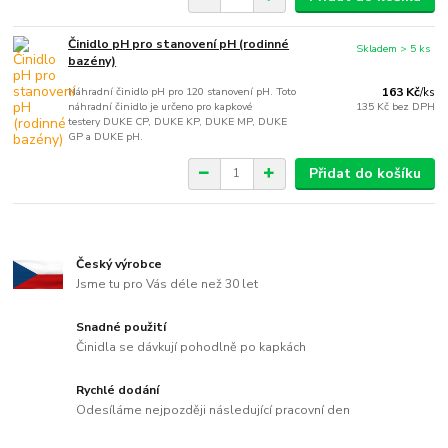
Činidlo pH pro stanovení pH (rodinné
Skladem > 5 ks
bazény)
Náhradní činidlo pH pro 120 stanovení pH. Toto
163 Kč
/
ks
náhradní činidlo je určeno pro kapkové
135 Kč
bez DPH
testery DUKE CP, DUKE KP, DUKE MP, DUKE
GP a DUKE pH.
Přidat do košíku
Český výrobce
Jsme tu pro Vás déle než 30 let
Snadné použití
Činidla se dávkují pohodlně po kapkách
Rychlé dodání
Odesíláme nejpozději následující pracovní den