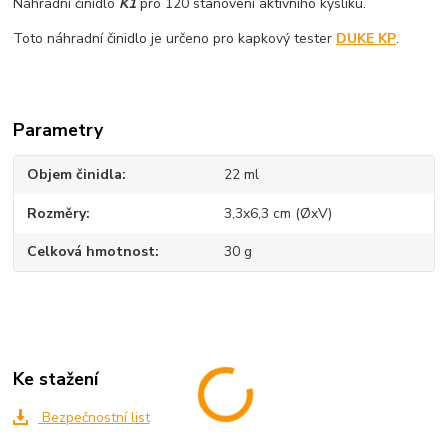
Náhradní činidlo
K1
pro 120 stanovení aktivního kyslíku.
Toto náhradní činidlo je určeno pro kapkový tester
DUKE KP
.
Parametry
Objem činidla
22 ml
Rozměry
3,3x6,3 cm (ØxV)
Celková hmotnost
30 g
Ke stažení
Bezpečnostní list