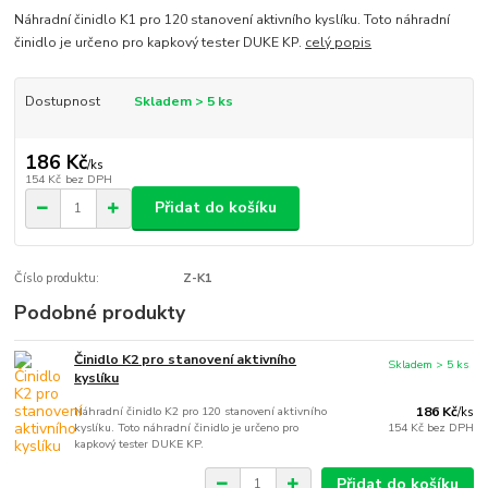
Náhradní činidlo K1 pro 120 stanovení aktivního kyslíku. Toto náhradní
činidlo je určeno pro kapkový tester DUKE KP.
celý popis
Dostupnost
Skladem > 5 ks
186 Kč
/
ks
154 Kč
bez DPH
Přidat do košíku
Číslo produktu:
Z-K1
Podobné produkty
Činidlo K2 pro stanovení aktivního
Skladem > 5 ks
kyslíku
Náhradní činidlo K2 pro 120 stanovení aktivního
186 Kč
/
ks
kyslíku. Toto náhradní činidlo je určeno pro
154 Kč
bez DPH
kapkový tester DUKE KP.
Přidat do košíku