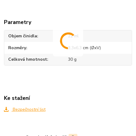
Parametry
Objem činidla
22 ml
Rozměry
3,3x6,3 cm (ØxV)
Celková hmotnost
30 g
Ke stažení
Bezpečnostní list