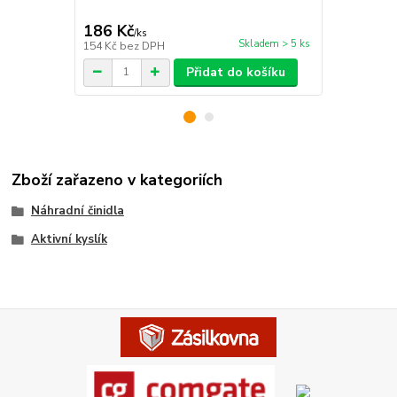
GP a DUKE p
186 Kč
163 Kč
/
ks
/
ks
Skladem > 5 ks
154 Kč
bez DPH
135 Kč
bez 
Přidat do košíku
Zboží zařazeno v kategoriích
Náhradní činidla
Aktivní kyslík