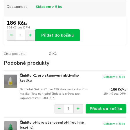
Dostupnost
Skladem > 5 ks
186 Kč
/
ks
154 Kč
bez DPH
Přidat do košíku
Číslo produktu:
Z-K2
Podobné produkty
Činidlo K1 pro stanovení aktivního
Skladem > 5 ks
kyslíku
Náhradní činidlo K1 pro 120 stanovení aktivního
186 Kč
/
ks
kyslíku. Toto náhradní činidlo je určeno pro
154 Kč
bez DPH
kapkový tester DUKE KP.
Přidat do košíku
Činidlo pH pro stanovení pH (rodinné
Skladem > 5 ks
bazény)