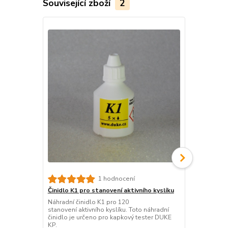
Související zboží
2
TOP produkt
1 hodnocení
Činidlo K1 pro stanovení aktivního kyslíku
Činidlo pH p
bazény)
Náhradní činidlo K1 pro 120
stanovení aktivního kyslíku. Toto náhradní
Náhradní čin
činidlo je určeno pro kapkový tester DUKE
Toto náhradn
KP.
testery DUK