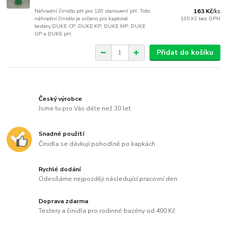
Náhradní činidlo pH pro 120 stanovení pH. Toto
163 Kč
/
ks
náhradní činidlo je určeno pro kapkové
135 Kč
bez DPH
testery DUKE CP, DUKE KP, DUKE MP, DUKE
GP a DUKE pH.
Přidat do košíku
Český výrobce
Jsme tu pro Vás déle než 30 let
Snadné použití
Činidla se dávkují pohodlně po kapkách
Rychlé dodání
Odesíláme nejpozději následující pracovní den
Doprava zdarma
Testery a činidla pro rodinné bazény od 400 Kč