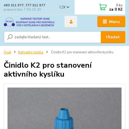
0
ks
483 311 977, 777 311 977
CZK
za
0 Kč
pracovní dny 7:30-15:30
Menu
Hledat
Úvod
Náhradní činidla
Činidlo K2 pro stanovení aktivního kyslíku
Činidlo K2 pro stanovení
aktivního kyslíku